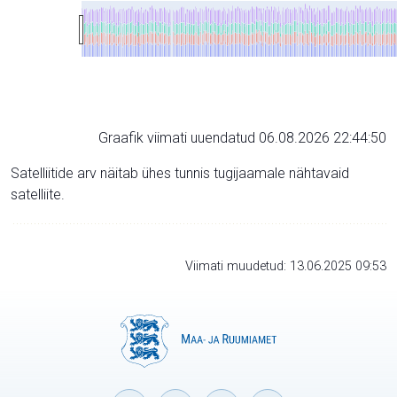
Graafik viimati uuendatud 06.08.2026 22:44:50
Satelliitide arv näitab ühes tunnis tugijaamale nähtavaid
satelliite.
Viimati muudetud: 13.06.2025 09:53