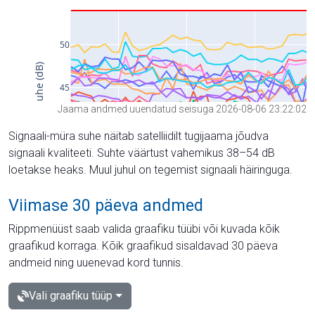
Jaama andmed uuendatud seisuga 2026-08-06 23:22:02
Signaali-müra suhe näitab satelliidilt tugijaama jõudva
signaali kvaliteeti. Suhte väärtust vahemikus 38–54 dB
loetakse heaks. Muul juhul on tegemist signaali häiringuga.
Viimase 30 päeva andmed
Rippmenüüst saab valida graafiku tüübi või kuvada kõik
graafikud korraga. Kõik graafikud sisaldavad 30 päeva
andmeid ning uuenevad kord tunnis.
Vali graafiku tüüp