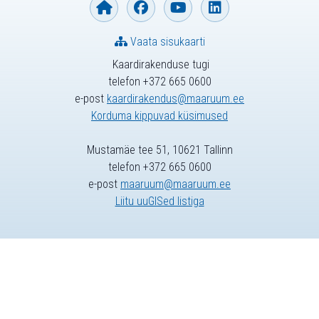
Vaata sisukaarti
Kaardirakenduse tugi
telefon +372 665 0600
e-post
kaardirakendus@maaruum.ee
Korduma kippuvad küsimused
Mustamäe tee 51, 10621 Tallinn
telefon +372 665 0600
e-post
maaruum@maaruum.ee
Liitu uuGISed listiga