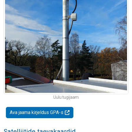
Uulu tugijaam
Ava jaama kirjeldus GPA-s
Satelliitide taevakaardid