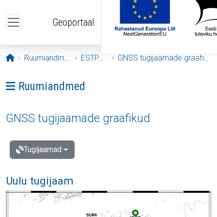
Liigu edasi põhisisu juurde
Geoportaal
Avaleht
Ruumiandmed
ESTPOS
GNSS tugijaamade graafikud
Ava menüü: Ruumiandmed
Ruumiandmed
GNSS tugijaamade graafikud
Tugijaamad
Uulu tugijaam