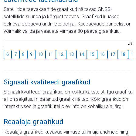
Satelliitide taevakaartide graafikud näitavad GNSS-
satelliitide suunda ja kõrgust taevas. Graafikud luuakse
eelneva ööpäeva andmete põhjal. Kuupäevade paneelist on
võimalik valida ja vaadata viimase 30 päeva graafikuid.
Juu
6
7
8
9
10
11
12
13
14
15
16
17
18
19
Signaali kvaliteedi graafikud
Signaali kvaliteedi graafikuid on kokku kaksteist. Iga graafiku
all on selgitus, mida antud graafik näitab. Kõik graafikud on
interaktiivsed ja graafikutel olev info on kohaliku aja järgi.
Reaalaja graafikud
Reaalaja graafikud kuvavad viimase tunni aja andmeid ning