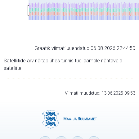
Graafik viimati uuendatud 06.08.2026 22:44:50
Satelliitide arv näitab ühes tunnis tugijaamale nähtavaid
satelliite.
Viimati muudetud: 13.06.2025 09:53