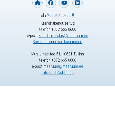
Vaata sisukaarti
Kaardirakenduse tugi
telefon +372 665 0600
e-post
kaardirakendus@maaruum.ee
Korduma kippuvad küsimused
Mustamäe tee 51, 10621 Tallinn
telefon +372 665 0600
e-post
maaruum@maaruum.ee
Liitu uuGISed listiga