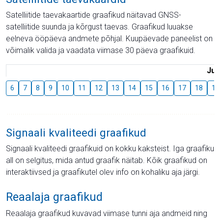
Satelliitide taevakaartide graafikud näitavad GNSS-
satelliitide suunda ja kõrgust taevas. Graafikud luuakse
eelneva ööpäeva andmete põhjal. Kuupäevade paneelist on
võimalik valida ja vaadata viimase 30 päeva graafikuid.
Juu
6
7
8
9
10
11
12
13
14
15
16
17
18
19
Signaali kvaliteedi graafikud
Signaali kvaliteedi graafikuid on kokku kaksteist. Iga graafiku
all on selgitus, mida antud graafik näitab. Kõik graafikud on
interaktiivsed ja graafikutel olev info on kohaliku aja järgi.
Reaalaja graafikud
Reaalaja graafikud kuvavad viimase tunni aja andmeid ning