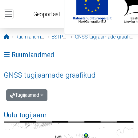
Liigu edasi põhisisu juurde
Geoportaal
Avaleht
Ruumiandmed
ESTPOS
GNSS tugijaamade graafikud
Ava menüü: Ruumiandmed
Ruumiandmed
GNSS tugijaamade graafikud
Tugijaamad
Uulu tugijaam