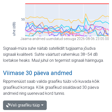
Jaama andmed uuendatud seisuga 2026-08-06 23:05:00
Signaali-müra suhe näitab satelliidilt tugijaama jõudva
signaali kvaliteeti. Suhte väärtust vahemikus 38–54 dB
loetakse heaks. Muul juhul on tegemist signaali häiringuga.
Viimase 30 päeva andmed
Rippmenüüst saab valida graafiku tüübi või kuvada kõik
graafikud korraga. Kõik graafikud sisaldavad 30 päeva
andmeid ning uuenevad kord tunnis.
Vali graafiku tüüp