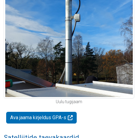
Uulu tugijaam
Ava jaama kirjeldus GPA-s
Satelliitide taevakaardid