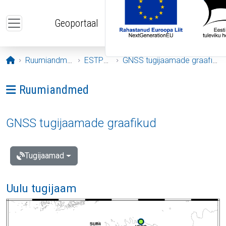
Liigu edasi põhisisu juurde
Geoportaal
Avaleht
Ruumiandmed
ESTPOS
GNSS tugijaamade graafikud
Ava menüü: Ruumiandmed
Ruumiandmed
GNSS tugijaamade graafikud
Tugijaamad
Uulu tugijaam