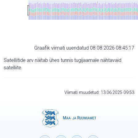
Graafik viimati uuendatud 08.08.2026 08:45:17
Satelliitide arv näitab ühes tunnis tugijaamale nähtavaid
satelliite.
Viimati muudetud: 13.06.2025 09:53