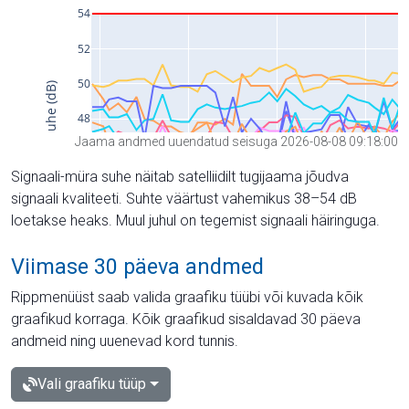
Jaama andmed uuendatud seisuga 2026-08-08 09:18:00
Signaali-müra suhe näitab satelliidilt tugijaama jõudva
signaali kvaliteeti. Suhte väärtust vahemikus 38–54 dB
loetakse heaks. Muul juhul on tegemist signaali häiringuga.
Viimase 30 päeva andmed
Rippmenüüst saab valida graafiku tüübi või kuvada kõik
graafikud korraga. Kõik graafikud sisaldavad 30 päeva
andmeid ning uuenevad kord tunnis.
Vali graafiku tüüp