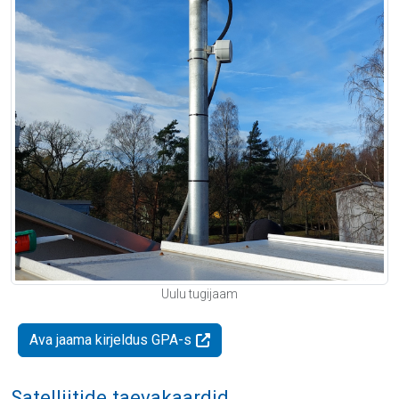
Uulu tugijaam
Ava jaama kirjeldus GPA-s
Satelliitide taevakaardid