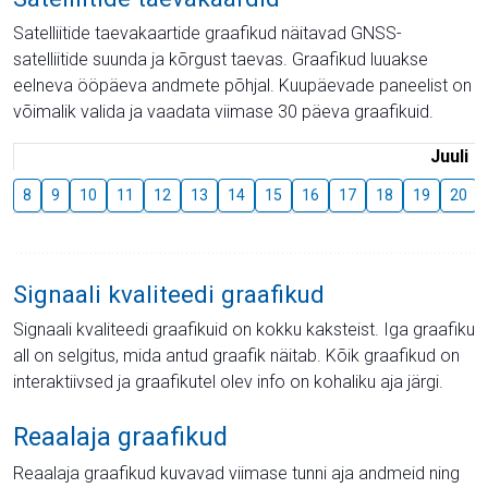
Satelliitide taevakaartide graafikud näitavad GNSS-
satelliitide suunda ja kõrgust taevas. Graafikud luuakse
eelneva ööpäeva andmete põhjal. Kuupäevade paneelist on
võimalik valida ja vaadata viimase 30 päeva graafikuid.
Juuli
8
9
10
11
12
13
14
15
16
17
18
19
20
Signaali kvaliteedi graafikud
Signaali kvaliteedi graafikuid on kokku kaksteist. Iga graafiku
all on selgitus, mida antud graafik näitab. Kõik graafikud on
interaktiivsed ja graafikutel olev info on kohaliku aja järgi.
Reaalaja graafikud
Reaalaja graafikud kuvavad viimase tunni aja andmeid ning