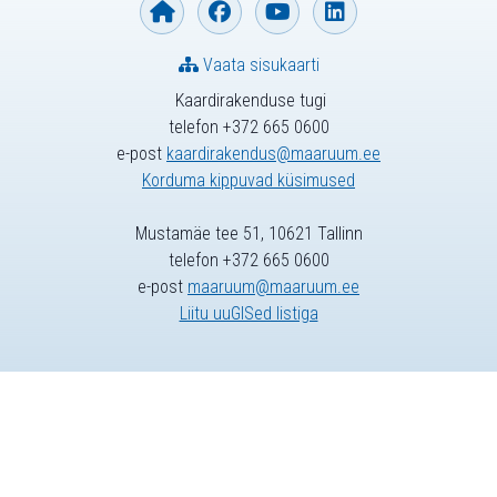
Vaata sisukaarti
Kaardirakenduse tugi
telefon +372 665 0600
e-post
kaardirakendus@maaruum.ee
Korduma kippuvad küsimused
Mustamäe tee 51, 10621 Tallinn
telefon +372 665 0600
e-post
maaruum@maaruum.ee
Liitu uuGISed listiga