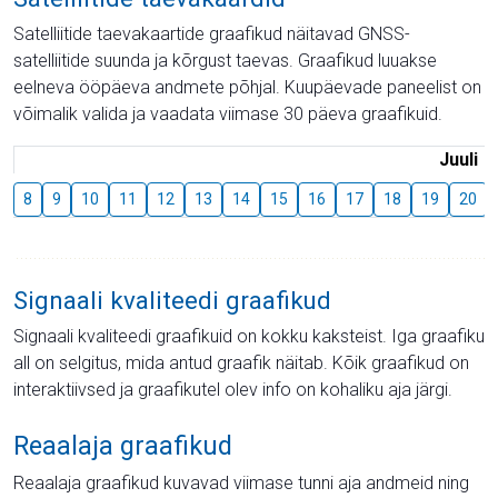
Satelliitide taevakaartide graafikud näitavad GNSS-
satelliitide suunda ja kõrgust taevas. Graafikud luuakse
eelneva ööpäeva andmete põhjal. Kuupäevade paneelist on
võimalik valida ja vaadata viimase 30 päeva graafikuid.
Juuli
8
9
10
11
12
13
14
15
16
17
18
19
20
Signaali kvaliteedi graafikud
Signaali kvaliteedi graafikuid on kokku kaksteist. Iga graafiku
all on selgitus, mida antud graafik näitab. Kõik graafikud on
interaktiivsed ja graafikutel olev info on kohaliku aja järgi.
Reaalaja graafikud
Reaalaja graafikud kuvavad viimase tunni aja andmeid ning