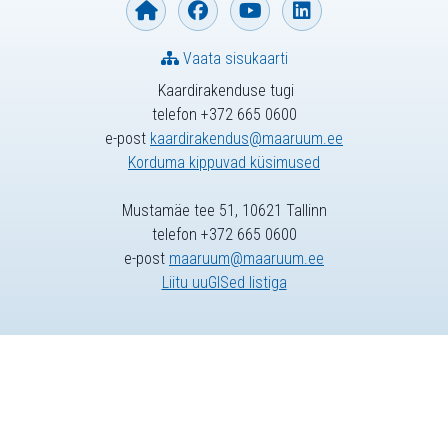
Vaata sisukaarti
Kaardirakenduse tugi
telefon +372 665 0600
e-post
kaardirakendus@maaruum.ee
Korduma kippuvad küsimused
Mustamäe tee 51, 10621 Tallinn
telefon +372 665 0600
e-post
maaruum@maaruum.ee
Liitu uuGISed listiga