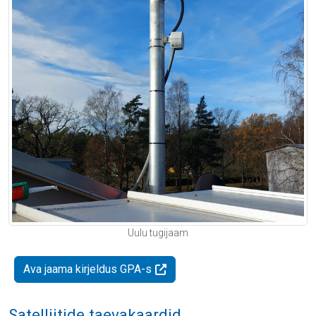
Uulu tugijaam
Ava jaama kirjeldus GPA-s
Satelliitide taevakaardid