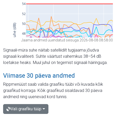
Jaama andmed uuendatud seisuga 2026-08-08 08:58:00
Signaali-müra suhe näitab satelliidilt tugijaama jõudva
signaali kvaliteeti. Suhte väärtust vahemikus 38–54 dB
loetakse heaks. Muul juhul on tegemist signaali häiringuga.
Viimase 30 päeva andmed
Rippmenüüst saab valida graafiku tüübi või kuvada kõik
graafikud korraga. Kõik graafikud sisaldavad 30 päeva
andmeid ning uuenevad kord tunnis.
Vali graafiku tüüp