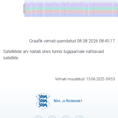
Graafik viimati uuendatud 08.08.2026 08:45:17
Satelliitide arv näitab ühes tunnis tugijaamale nähtavaid
satelliite.
Viimati muudetud: 13.06.2025 09:53