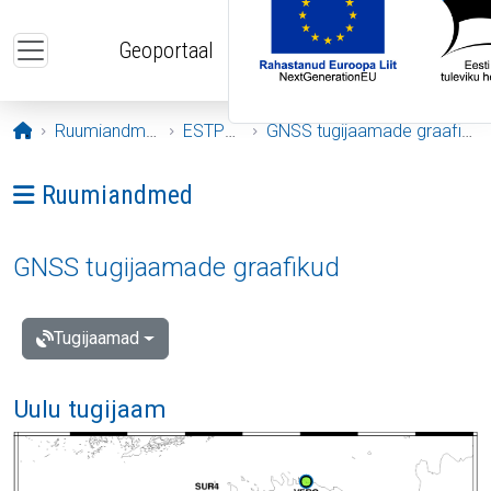
Liigu edasi põhisisu juurde
Geoportaal
Avaleht
Ruumiandmed
ESTPOS
GNSS tugijaamade graafikud
Ava menüü: Ruumiandmed
Ruumiandmed
GNSS tugijaamade graafikud
Tugijaamad
Uulu tugijaam