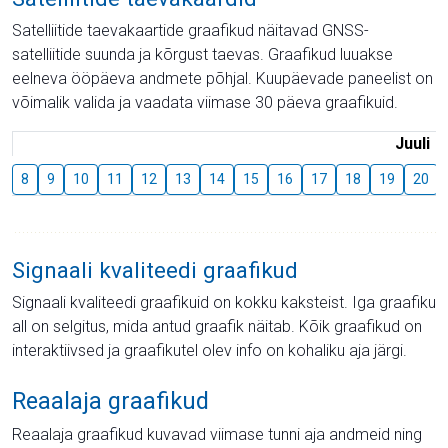
Satelliitide taevakaartide graafikud näitavad GNSS-
satelliitide suunda ja kõrgust taevas. Graafikud luuakse
eelneva ööpäeva andmete põhjal. Kuupäevade paneelist on
võimalik valida ja vaadata viimase 30 päeva graafikuid.
Juuli
8
9
10
11
12
13
14
15
16
17
18
19
20
Signaali kvaliteedi graafikud
Signaali kvaliteedi graafikuid on kokku kaksteist. Iga graafiku
all on selgitus, mida antud graafik näitab. Kõik graafikud on
interaktiivsed ja graafikutel olev info on kohaliku aja järgi.
Reaalaja graafikud
Reaalaja graafikud kuvavad viimase tunni aja andmeid ning