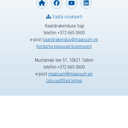
Vaata sisukaarti
Kaardirakenduse tugi
telefon +372 665 0600
e-post
kaardirakendus@maaruum.ee
Korduma kippuvad küsimused
Mustamäe tee 51, 10621 Tallinn
telefon +372 665 0600
e-post
maaruum@maaruum.ee
Liitu uuGISed listiga