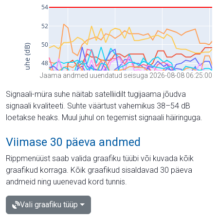
Jaama andmed uuendatud seisuga 2026-08-08 06:25:00
Signaali-müra suhe näitab satelliidilt tugijaama jõudva
signaali kvaliteeti. Suhte väärtust vahemikus 38–54 dB
loetakse heaks. Muul juhul on tegemist signaali häiringuga.
Viimase 30 päeva andmed
Rippmenüüst saab valida graafiku tüübi või kuvada kõik
graafikud korraga. Kõik graafikud sisaldavad 30 päeva
andmeid ning uuenevad kord tunnis.
Vali graafiku tüüp