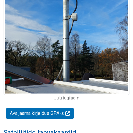
Uulu tugijaam
Ava jaama kirjeldus GPA-s
Satelliitide taevakaardid