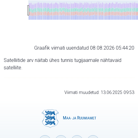
Graafik viimati uuendatud 08.08.2026 05:44:20
Satelliitide arv näitab ühes tunnis tugijaamale nähtavaid
satelliite.
Viimati muudetud: 13.06.2025 09:53