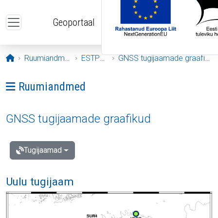
Liigu edasi põhisisu juurde
Geoportaal
Avaleht
Ruumiandmed
ESTPOS
GNSS tugijaamade graafikud
Ava menüü: Ruumiandmed
Ruumiandmed
GNSS tugijaamade graafikud
Tugijaamad
Uulu tugijaam