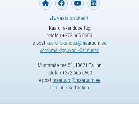
Vaata sisukaarti
Kaardirakenduse tugi
telefon +372 665 0600
e-post
kaardirakendus@maaruum.ee
Korduma kippuvad küsimused
Mustamäe tee 51, 10621 Tallinn
telefon +372 665 0600
e-post
maaruum@maaruum.ee
Liitu uuGISed listiga