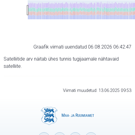
Graafik viimati uuendatud 06.08.2026 06:42:47
Satelliitide arv näitab ühes tunnis tugijaamale nähtavaid
satelliite.
Viimati muudetud: 13.06.2025 09:53