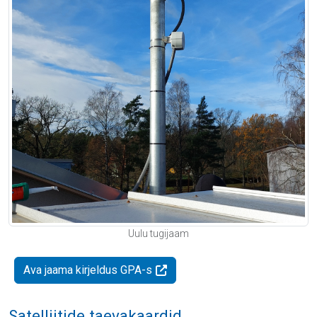
Uulu tugijaam
Ava jaama kirjeldus GPA-s
Satelliitide taevakaardid