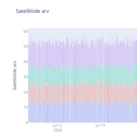
Satelliitide arv
60
50
40
Satelliitide arv
30
20
10
0
Jul 12
Jul 19
2026