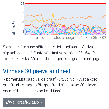
Jaama andmed uuendatud seisuga 2026-08-06 06:57:02
Signaali-müra suhe näitab satelliidilt tugijaama jõudva
signaali kvaliteeti. Suhte väärtust vahemikus 38–54 dB
loetakse heaks. Muul juhul on tegemist signaali häiringuga.
Viimase 30 päeva andmed
Rippmenüüst saab valida graafiku tüübi või kuvada kõik
graafikud korraga. Kõik graafikud sisaldavad 30 päeva
andmeid ning uuenevad kord tunnis.
Vali graafiku tüüp