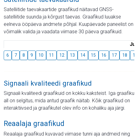
Satelliitide taevakaartide graafikud näitavad GNSS-
satelliitide suunda ja kõrgust taevas. Graafikud luuakse
eelneva ööpäeva andmete põhjal. Kuupäevade paneelist on
võimalik valida ja vaadata viimase 30 päeva graafikuid.
Juu
6
7
8
9
10
11
12
13
14
15
16
17
18
19
Signaali kvaliteedi graafikud
Signaali kvaliteedi graafikuid on kokku kaksteist. Iga graafiku
all on selgitus, mida antud graafik näitab. Kõik graafikud on
interaktiivsed ja graafikutel olev info on kohaliku aja järgi.
Reaalaja graafikud
Reaalaja graafikud kuvavad viimase tunni aja andmeid ning