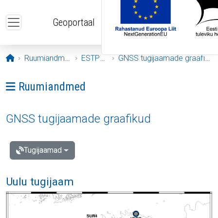
Liigu edasi põhisisu juurde
Geoportaal
Avaleht
Ruumiandmed
ESTPOS
GNSS tugijaamade graafikud
Ava menüü: Ruumiandmed
Ruumiandmed
GNSS tugijaamade graafikud
Tugijaamad
Uulu tugijaam