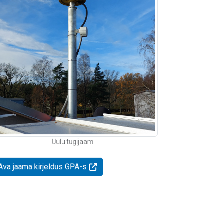
Uulu tugijaam
Ava jaama kirjeldus GPA-s