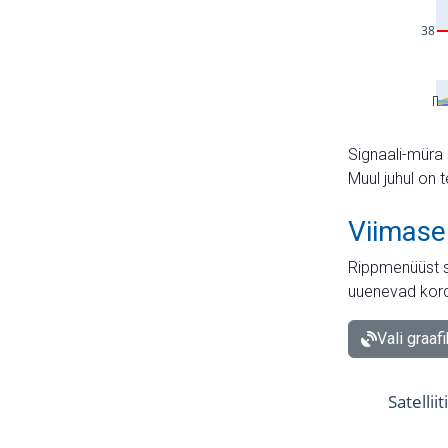
Signaali-müra 
Muul juhul on 
Viimase
Rippmenüüst s
uuenevad kord
Vali graaf
Satellii