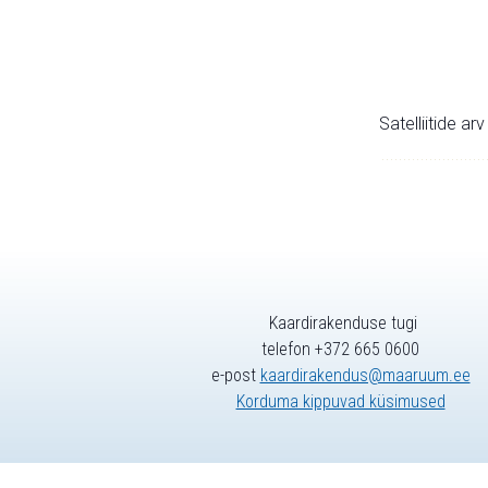
Satelliitide ar
Kaardirakenduse tugi
telefon +372 665 0600
e-post
kaardirakendus@maaruum.ee
Korduma kippuvad küsimused