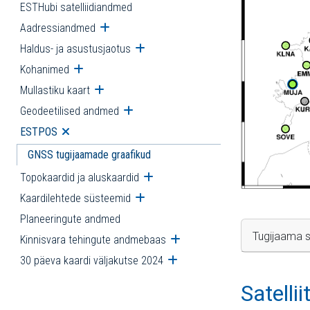
ESTHubi satelliidiandmed
Aadressiandmed
Ava alammenüü
Haldus- ja asustusjaotus
Ava alammenüü
Kohanimed
Ava alammenüü
Mullastiku kaart
Ava alammenüü
Geodeetilised andmed
Ava alammenüü
ESTPOS
Ava alammenüü
GNSS tugijaamade graafikud
Topokaardid ja aluskaardid
Ava alammenüü
Kaardilehtede süsteemid
Ava alammenüü
Planeeringute andmed
Tugijaama s
Kinnisvara tehingute andmebaas
Ava alammenüü
30 päeva kaardi väljakutse 2024
Ava alammenüü
Satelli