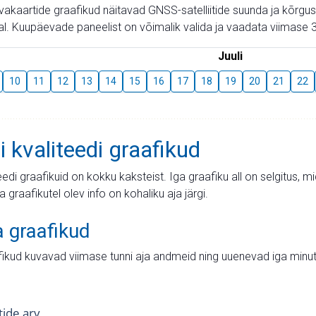
aevakaartide graafikud näitavad GNSS-satelliitide suunda ja kõr
l. Kuupäevade paneelist on võimalik valida ja vaadata viimase 3
Juuli
10
11
12
13
14
15
16
17
18
19
20
21
22
i kvaliteedi graafikud
teedi graafikuid on kokku kaksteist. Iga graafiku all on selgitus, 
ja graafikutel olev info on kohaliku aja järgi.
a graafikud
fikud kuvavad viimase tunni aja andmeid ning uuenevad iga minut