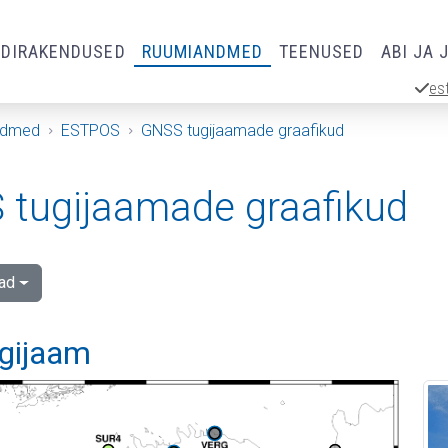
RDIRAKENDUSED
RUUMIANDMED
TEENUSED
ABI JA 
es
ndmed
ESTPOS
GNSS tugijaamade graafikud
tugijaamade graafikud
ad
ugijaam