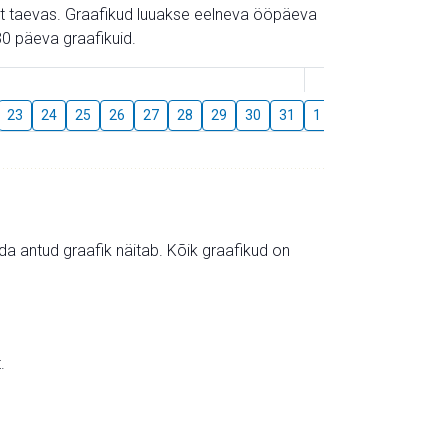
gust taevas. Graafikud luuakse eelneva ööpäeva
0 päeva graafikuid.
August
23
24
25
26
27
28
29
30
31
1
2
3
4
5
mida antud graafik näitab. Kõik graafikud on
.