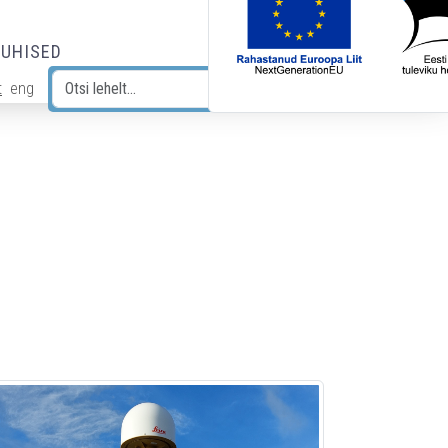
JUHISED
t
eng
Otsi