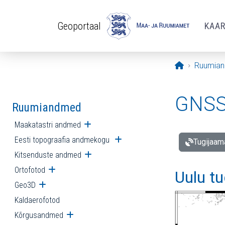
Liigu edasi põhisisu juurde
Geoportaal
KAA
Avaleht
Ruumia
GNSS 
Ruumiandmed
Maakatastri andmed
Ava alammenüü
Eesti topograafia andmekogu
Ava alammenüü
Tugijaam
Kitsenduste andmed
Ava alammenüü
Ortofotod
Ava alammenüü
Uulu t
Geo3D
Ava alammenüü
Kaldaerofotod
Kõrgusandmed
Ava alammenüü