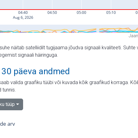
Jaam
suhe näitab satelliidilt tugijaama jõudva signaali kvaliteeti. Su
tegemist signaali häiringuga.
 30 päeva andmed
aab valida graafiku tüübi või kuvada kõik graafikud korraga. Kõ
 tunnis.
iku tüüp
tide arv