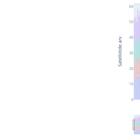
60
50
40
Satelliitide arv
30
20
10
0