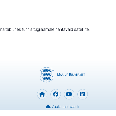
v näitab ühes tunnis tugijaamale nähtavaid satelliite.
Vaata sisukaarti