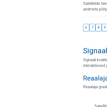
Satelliitide t
andmete põhja
6
7
8
9
Signaal
Signaali kvali
interaktiivsed 
Reaalaj
Reaalaja graa