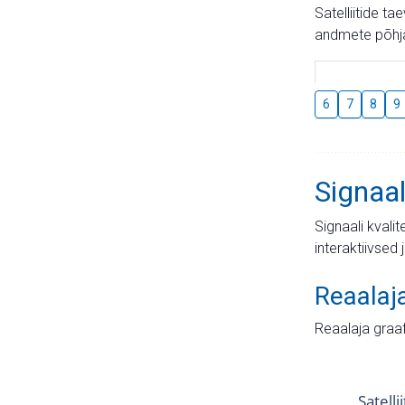
Satelliitide t
andmete põhja
6
7
8
9
Signaal
Signaali kvali
interaktiivsed 
Reaalaj
Reaalaja graa