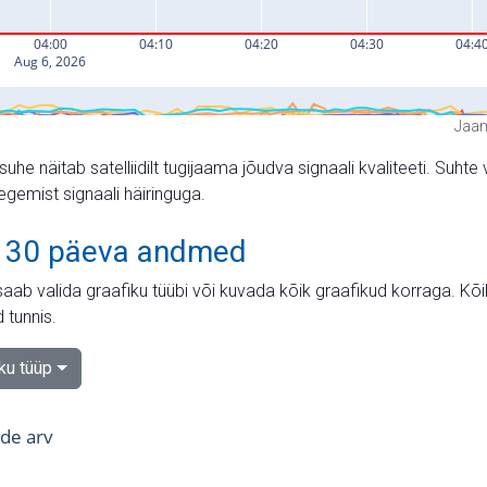
Jaam
suhe näitab satelliidilt tugijaama jõudva signaali kvaliteeti. Su
tegemist signaali häiringuga.
 30 päeva andmed
aab valida graafiku tüübi või kuvada kõik graafikud korraga. Kõ
 tunnis.
iku tüüp
tide arv