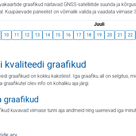
aevakaartide graafikud näitavad GNSS-satelliitide suunda ja kõr
l. Kuupäevade paneelist on võimalik valida ja vaadata viimase 3
Juuli
10
11
12
13
14
15
16
17
18
19
20
21
22
i kvaliteedi graafikud
teedi graafikuid on kokku kaksteist. Iga graafiku all on selgitus, 
ja graafikutel olev info on kohaliku aja järgi.
a graafikud
fikud kuvavad viimase tunni aja andmeid ning uuenevad iga minut