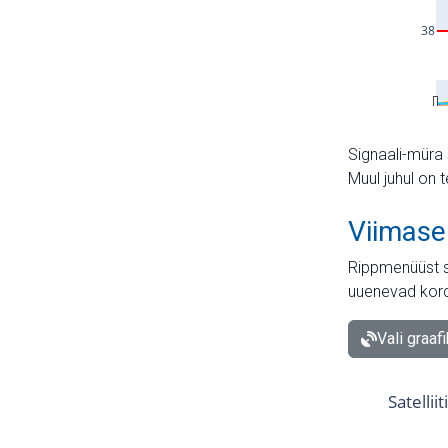
Signaali-müra 
Muul juhul on 
Viimase
Rippmenüüst s
uuenevad kord
Vali graaf
Satellii