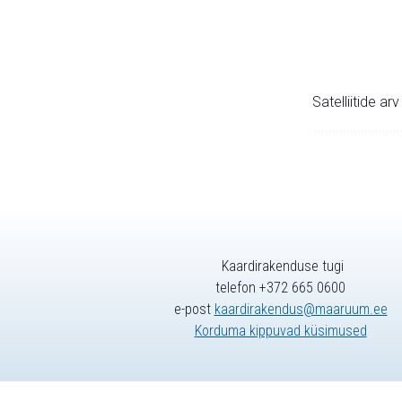
Satelliitide ar
Kaardirakenduse tugi
telefon +372 665 0600
e-post
kaardirakendus@maaruum.ee
Korduma kippuvad küsimused