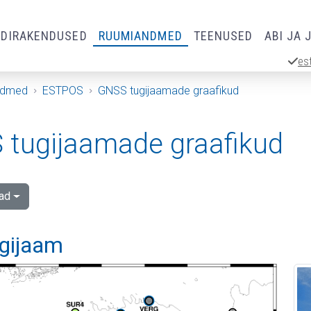
RDIRAKENDUSED
RUUMIANDMED
TEENUSED
ABI JA 
es
ndmed
ESTPOS
GNSS tugijaamade graafikud
tugijaamade graafikud
ad
ugijaam