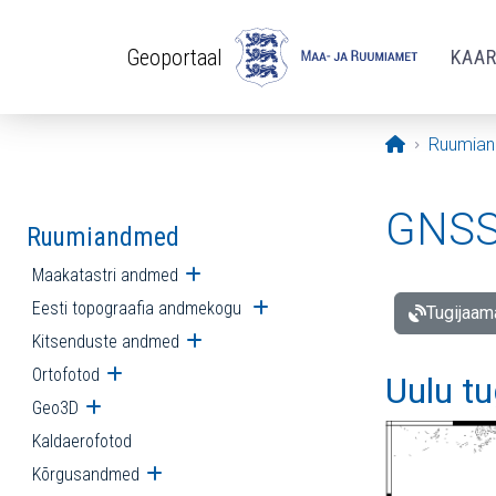
Liigu edasi põhisisu juurde
Geoportaal
KAA
Avaleht
Ruumia
GNSS 
Ruumiandmed
Maakatastri andmed
Ava alammenüü
Eesti topograafia andmekogu
Ava alammenüü
Tugijaam
Kitsenduste andmed
Ava alammenüü
Ortofotod
Ava alammenüü
Uulu t
Geo3D
Ava alammenüü
Kaldaerofotod
Kõrgusandmed
Ava alammenüü