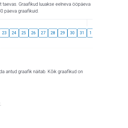
gust taevas. Graafikud luuakse eelneva ööpäeva
0 päeva graafikuid.
August
23
24
25
26
27
28
29
30
31
1
2
3
4
5
mida antud graafik näitab. Kõik graafikud on
.