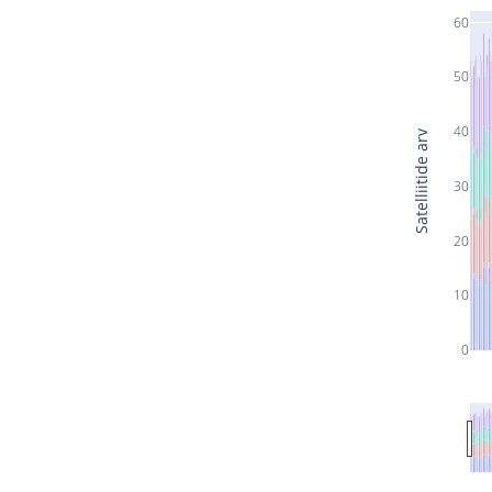
60
50
40
Satelliitide arv
30
20
10
0