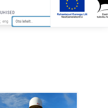
JUHISED
t
eng
Otsi