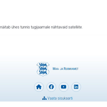
v näitab ühes tunnis tugijaamale nähtavaid satelliite.
Vaata sisukaarti