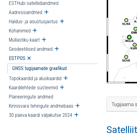
ESTHubi satelliidiandmed
Aadressiandmed
Ava alammenüü
Haldus- ja asustusjaotus
Ava alammenüü
Kohanimed
Ava alammenüü
Mullastiku kaart
Ava alammenüü
Geodeetilised andmed
Ava alammenüü
ESTPOS
Ava alammenüü
GNSS tugijaamade graafikud
Topokaardid ja aluskaardid
Ava alammenüü
Kaardilehtede süsteemid
Ava alammenüü
Planeeringute andmed
Tugijaama s
Kinnisvara tehingute andmebaas
Ava alammenüü
30 päeva kaardi väljakutse 2024
Ava alammenüü
Satelli