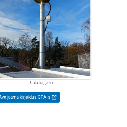
Uulu tugijaam
Ava jaama kirjeldus GPA-s