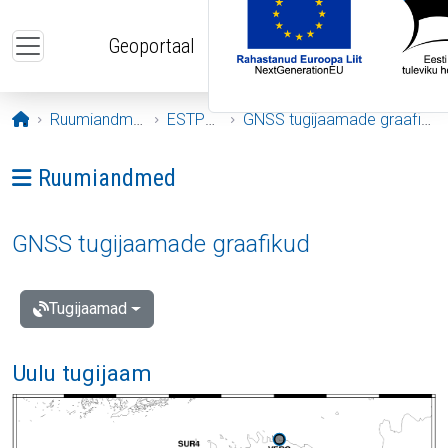
Liigu edasi põhisisu juurde
Geoportaal
Avaleht
Ruumiandmed
ESTPOS
GNSS tugijaamade graafikud
Ava menüü: Ruumiandmed
Ruumiandmed
GNSS tugijaamade graafikud
Tugijaamad
Uulu tugijaam