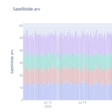
Satelliitide arv
60
50
40
Satelliitide arv
30
20
10
0
Jul 12
Jul 19
2026