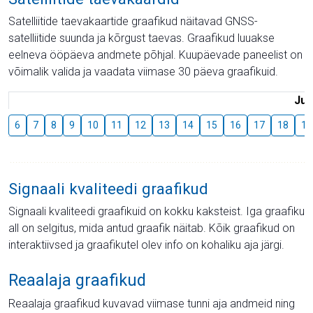
Satelliitide taevakaartide graafikud näitavad GNSS-
satelliitide suunda ja kõrgust taevas. Graafikud luuakse
eelneva ööpäeva andmete põhjal. Kuupäevade paneelist on
võimalik valida ja vaadata viimase 30 päeva graafikuid.
Juu
6
7
8
9
10
11
12
13
14
15
16
17
18
19
Signaali kvaliteedi graafikud
Signaali kvaliteedi graafikuid on kokku kaksteist. Iga graafiku
all on selgitus, mida antud graafik näitab. Kõik graafikud on
interaktiivsed ja graafikutel olev info on kohaliku aja järgi.
Reaalaja graafikud
Reaalaja graafikud kuvavad viimase tunni aja andmeid ning