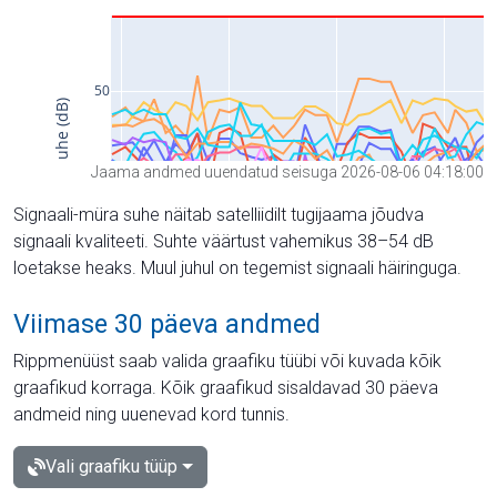
Jaama andmed uuendatud seisuga 2026-08-06 04:18:00
Signaali-müra suhe näitab satelliidilt tugijaama jõudva
signaali kvaliteeti. Suhte väärtust vahemikus 38–54 dB
loetakse heaks. Muul juhul on tegemist signaali häiringuga.
Viimase 30 päeva andmed
Rippmenüüst saab valida graafiku tüübi või kuvada kõik
graafikud korraga. Kõik graafikud sisaldavad 30 päeva
andmeid ning uuenevad kord tunnis.
Vali graafiku tüüp