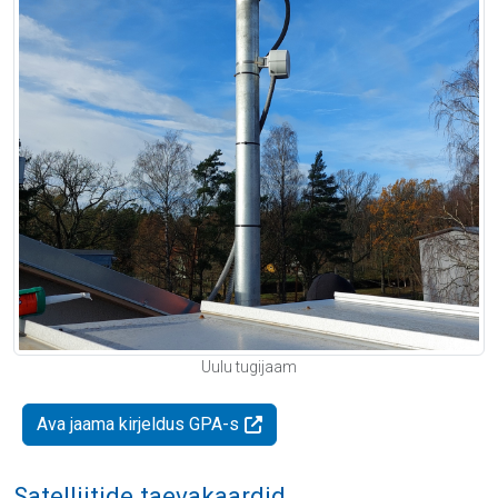
Uulu tugijaam
Ava jaama kirjeldus GPA-s
Satelliitide taevakaardid