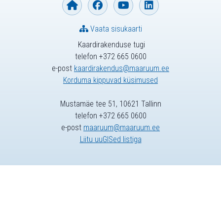
Vaata sisukaarti
Kaardirakenduse tugi
telefon +372 665 0600
e-post
kaardirakendus@maaruum.ee
Korduma kippuvad küsimused
Mustamäe tee 51, 10621 Tallinn
telefon +372 665 0600
e-post
maaruum@maaruum.ee
Liitu uuGISed listiga