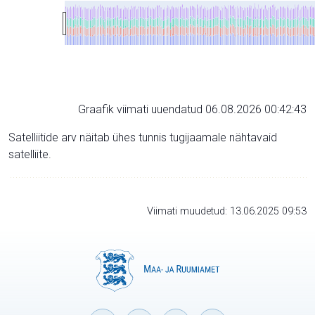
Graafik viimati uuendatud 06.08.2026 00:42:43
Satelliitide arv näitab ühes tunnis tugijaamale nähtavaid
satelliite.
Viimati muudetud: 13.06.2025 09:53