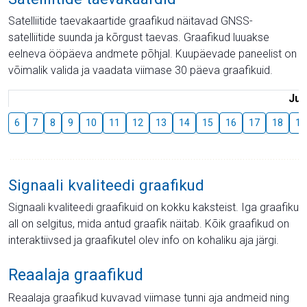
Satelliitide taevakaartide graafikud näitavad GNSS-
satelliitide suunda ja kõrgust taevas. Graafikud luuakse
eelneva ööpäeva andmete põhjal. Kuupäevade paneelist on
võimalik valida ja vaadata viimase 30 päeva graafikuid.
Juu
6
7
8
9
10
11
12
13
14
15
16
17
18
19
Signaali kvaliteedi graafikud
Signaali kvaliteedi graafikuid on kokku kaksteist. Iga graafiku
all on selgitus, mida antud graafik näitab. Kõik graafikud on
interaktiivsed ja graafikutel olev info on kohaliku aja järgi.
Reaalaja graafikud
Reaalaja graafikud kuvavad viimase tunni aja andmeid ning