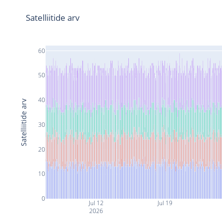
Satelliitide arv
60
50
40
Satelliitide arv
30
20
10
0
Jul 12
Jul 19
2026