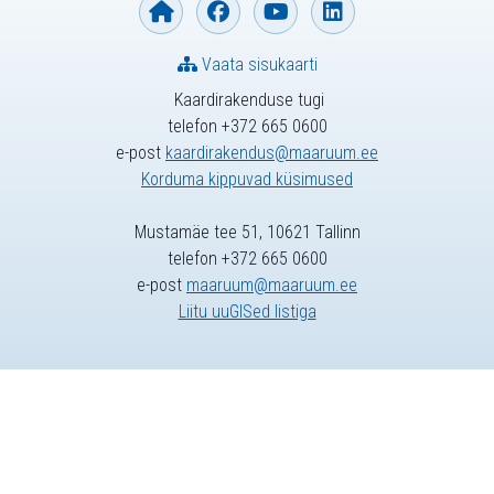
Vaata sisukaarti
Kaardirakenduse tugi
telefon +372 665 0600
e-post
kaardirakendus@maaruum.ee
Korduma kippuvad küsimused
Mustamäe tee 51, 10621 Tallinn
telefon +372 665 0600
e-post
maaruum@maaruum.ee
Liitu uuGISed listiga