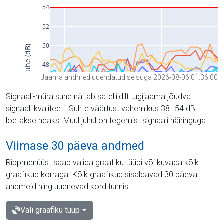
Jaama andmed uuendatud seisuga 2026-08-06 01:36:00
Signaali-müra suhe näitab satelliidilt tugijaama jõudva
signaali kvaliteeti. Suhte väärtust vahemikus 38–54 dB
loetakse heaks. Muul juhul on tegemist signaali häiringuga.
Viimase 30 päeva andmed
Rippmenüüst saab valida graafiku tüübi või kuvada kõik
graafikud korraga. Kõik graafikud sisaldavad 30 päeva
andmeid ning uuenevad kord tunnis.
Vali graafiku tüüp