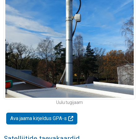
Uulu tugijaam
Ava jaama kirjeldus GPA-s
Satelliitide taevakaardid