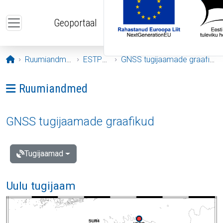
Liigu edasi põhisisu juurde
Geoportaal
Avaleht
Ruumiandmed
ESTPOS
GNSS tugijaamade graafikud
Ava menüü: Ruumiandmed
Ruumiandmed
GNSS tugijaamade graafikud
Tugijaamad
Uulu tugijaam