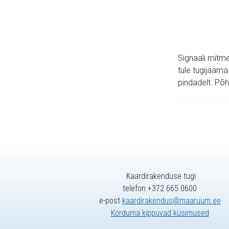
Signaali mitme
tule tugijaama
pindadelt. Põh
Kaardirakenduse tugi
telefon +372 665 0600
e-post
kaardirakendus@maaruum.ee
Korduma kippuvad küsimused