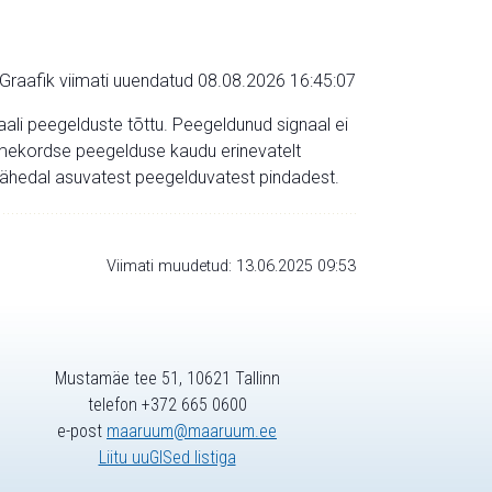
Graafik viimati uuendatud 08.08.2026 16:45:07
aali peegelduste tõttu. Peegeldunud signaal ei
mitmekordse peegelduse kaudu erinevatelt
a lähedal asuvatest peegelduvatest pindadest.
Viimati muudetud: 13.06.2025 09:53
Mustamäe tee 51, 10621 Tallinn
telefon +372 665 0600
e-post
maaruum@maaruum.ee
Liitu uuGISed listiga