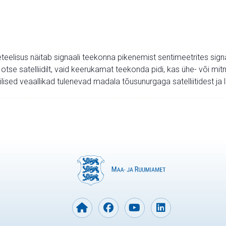
teelisus näitab signaali teekonna pikenemist sentimeetrites sign
 otse satelliidilt, vaid keerukamat teekonda pidi, kas ühe- või 
ilised veaallikad tulenevad madala tõusunurgaga satelliitidest j