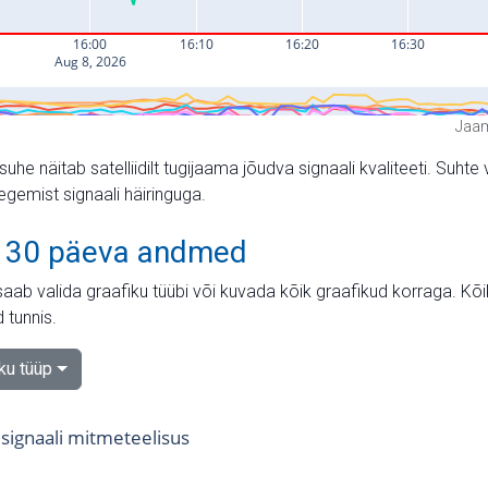
Jaam
suhe näitab satelliidilt tugijaama jõudva signaali kvaliteeti. Su
tegemist signaali häiringuga.
 30 päeva andmed
aab valida graafiku tüübi või kuvada kõik graafikud korraga. Kõ
 tunnis.
iku tüüp
signaali mitmeteelisus