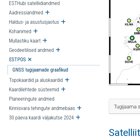
ESTHubi satelliidiandmed
Aadressiandmed
Ava alammenüü
Haldus- ja asustusjaotus
Ava alammenüü
Kohanimed
Ava alammenüü
Mullastiku kaart
Ava alammenüü
Geodeetilised andmed
Ava alammenüü
ESTPOS
Ava alammenüü
GNSS tugijaamade graafikud
Topokaardid ja aluskaardid
Ava alammenüü
Kaardilehtede süsteemid
Ava alammenüü
Planeeringute andmed
Tugijaama s
Kinnisvara tehingute andmebaas
Ava alammenüü
30 päeva kaardi väljakutse 2024
Ava alammenüü
Satelli