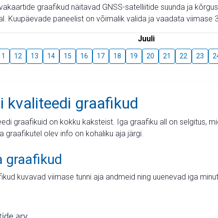
aevakaartide graafikud näitavad GNSS-satelliitide suunda ja kõr
l. Kuupäevade paneelist on võimalik valida ja vaadata viimase 3
Juuli
11
12
13
14
15
16
17
18
19
20
21
22
23
2
i kvaliteedi graafikud
teedi graafikuid on kokku kaksteist. Iga graafiku all on selgitus, 
ja graafikutel olev info on kohaliku aja järgi.
a graafikud
fikud kuvavad viimase tunni aja andmeid ning uuenevad iga minut