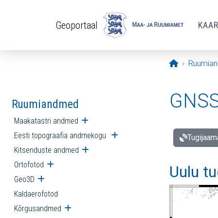
Liigu edasi põhisisu juurde
Geoportaal
KAA
Avaleht
Ruumia
GNSS 
Ruumiandmed
Maakatastri andmed
Ava alammenüü
Eesti topograafia andmekogu
Ava alammenüü
Tugijaam
Kitsenduste andmed
Ava alammenüü
Ortofotod
Ava alammenüü
Uulu t
Geo3D
Ava alammenüü
Kaldaerofotod
Kõrgusandmed
Ava alammenüü