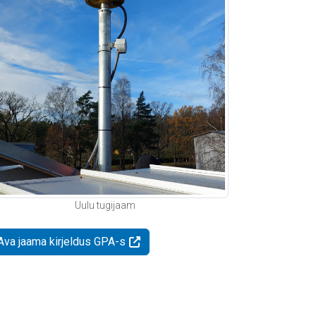
Uulu tugijaam
Ava jaama kirjeldus GPA-s