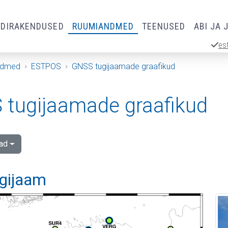
RDIRAKENDUSED
RUUMIANDMED
TEENUSED
ABI JA 
es
ndmed
ESTPOS
GNSS tugijaamade graafikud
tugijaamade graafikud
ad
ugijaam