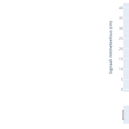
40
35
Signaali mitmeteelisus (cm)
30
25
20
15
10
5
0