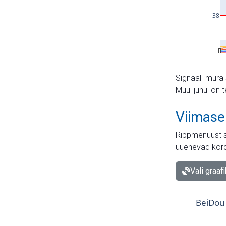
Signaali-müra 
Muul juhul on 
Viimase
Rippmenüüst s
uuenevad kord
Vali graaf
BeiDou 