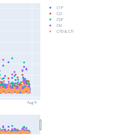
C1P
C2I
C5P
C6I
C7D & C7I
Aug 9