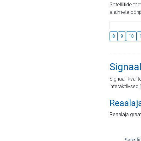
Satelliitide t
andmete põhja
8
9
10
Signaal
Signaali kvali
interaktiivsed 
Reaalaj
Reaalaja graa