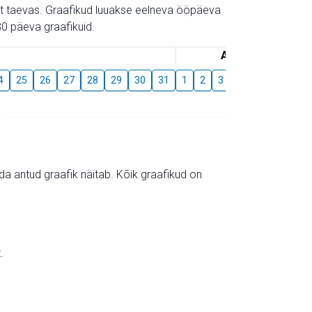
gust taevas. Graafikud luuakse eelneva ööpäeva
0 päeva graafikuid.
August
4
25
26
27
28
29
30
31
1
2
3
4
5
6
7
mida antud graafik näitab. Kõik graafikud on
.