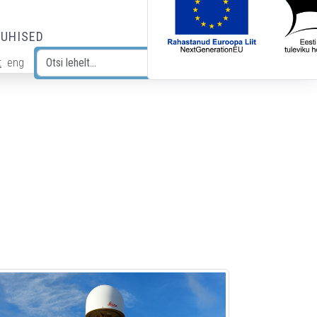
JUHISED
t
eng
Otsi