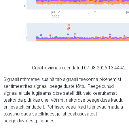
0
Jul 12
Jul 19
Ju
2026
Graafik viimati uuendatud 07.08.2026 13:44:42
Signaali mitmeteelisus näitab signaali teekonna pikenemist
sentimeetrites signaali peegelduste tõttu. Peegeldunud
signaal ei tule tugijaama otse satelliidilt, vaid keerukamat
teekonda pidi, kas ühe- või mitmekordse peegelduse kaudu
erinevatelt pindadelt. Põhilised veaallikad tulenevad madala
tõusunurgaga satelliitidest ja lähedal asuvatest
peegelduvatest pindadest.