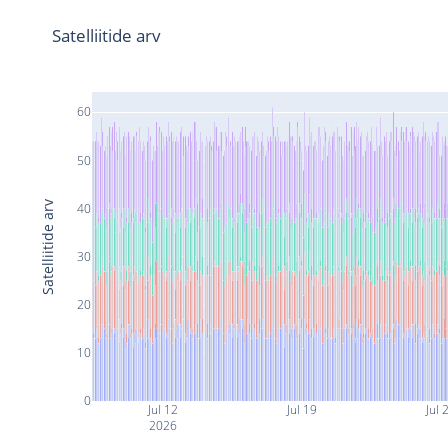
Satelliitide arv
60
50
Satelliitide arv
40
30
20
10
0
Jul 12
Jul 19
Jul 
2026