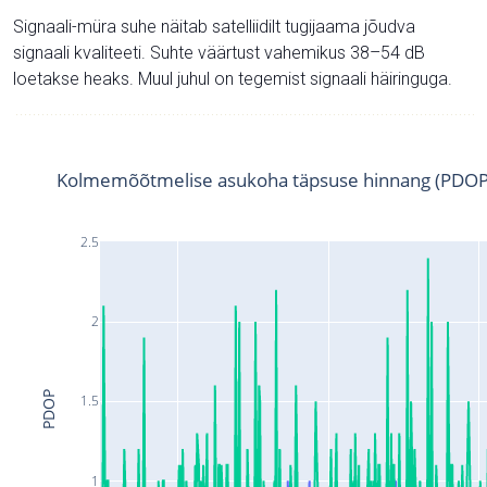
Signaali-müra suhe näitab satelliidilt tugijaama jõudva
signaali kvaliteeti. Suhte väärtust vahemikus 38–54 dB
loetakse heaks. Muul juhul on tegemist signaali häiringuga.
Kolmemõõtmelise asukoha täpsuse hinnang (PDOP
2.5
2
PDOP
1.5
1