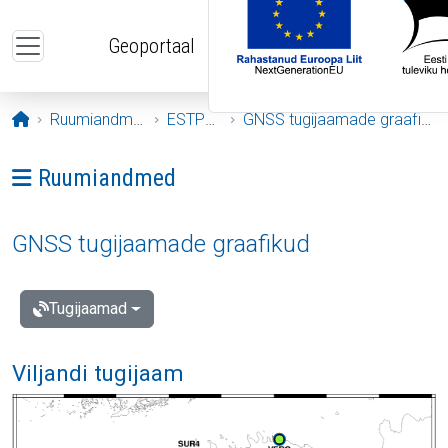
Liigu edasi põhisisu juurde
Geoportaal
Avaleht
Ruumiandmed
ESTPOS
GNSS tugijaamade graafikud
Ava menüü: Ruumiandmed
Ruumiandmed
GNSS tugijaamade graafikud
Tugijaamad
Viljandi tugijaam