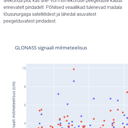
teekonda pidi, kas ühe- või mitmekordse peegelduse kaudu
erinevatelt pindadelt. Põhilised veaallikad tulenevad madala
tõusunurgaga satelliitidest ja lähedal asuvatest
peegelduvatest pindadest.
GLONASS signaali mitmeteelisus
10
Signaali mitmeteelisus (cm)
8
6
4