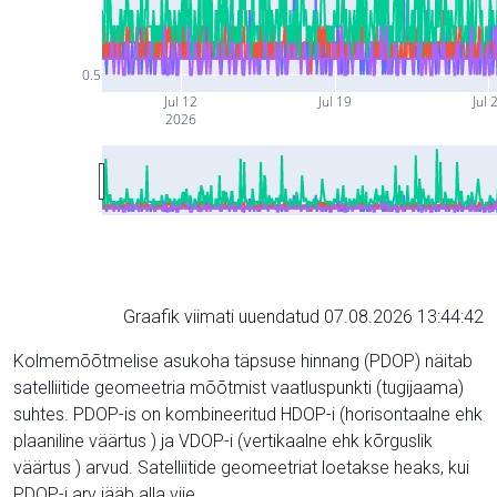
0.5
Jul 12
Jul 19
Jul 
2026
Graafik viimati uuendatud 07.08.2026 13:44:42
Kolmemõõtmelise asukoha täpsuse hinnang (PDOP) näitab
satelliitide geomeetria mõõtmist vaatluspunkti (tugijaama)
suhtes. PDOP-is on kombineeritud HDOP-i (horisontaalne ehk
plaaniline väärtus ) ja VDOP-i (vertikaalne ehk kõrguslik
väärtus ) arvud. Satelliitide geomeetriat loetakse heaks, kui
PDOP-i arv jääb alla viie.