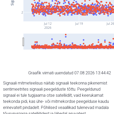
2
Jul 12
Jul 19
Jul 2
2026
Graafik viimati uuendatud 07.08.2026 13:44:42
Signaali mitmeteelisus näitab signaali teekonna pikenemist
sentimeetrites signaali peegelduste tõttu. Peegeldunud
signaal ei tule tugijaama otse satelliidilt, vaid keerukamat
teekonda pidi, kas ühe- või mitmekordse peegelduse kaudu
erinevatelt pindadelt. Põhilised veaallikad tulenevad madala
tõusunurgaga satelliitidest ja lähedal asuvatest