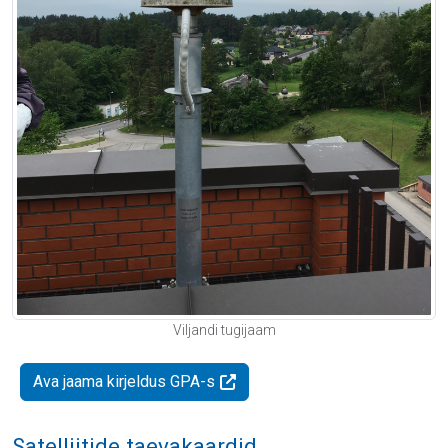
Viljandi tugijaam
Ava jaama kirjeldus GPA-s
Satelliitide taevakaardid