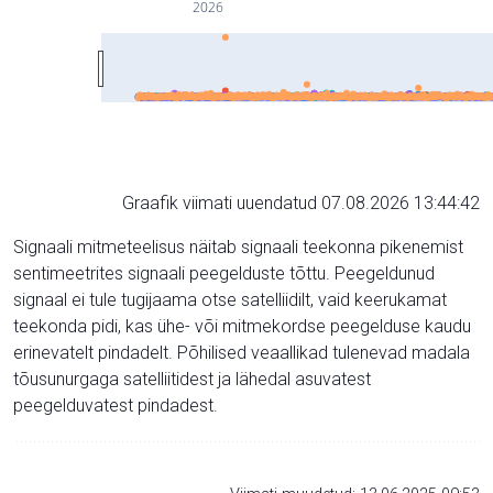
2026
Graafik viimati uuendatud 07.08.2026 13:44:42
Signaali mitmeteelisus näitab signaali teekonna pikenemist
sentimeetrites signaali peegelduste tõttu. Peegeldunud
signaal ei tule tugijaama otse satelliidilt, vaid keerukamat
teekonda pidi, kas ühe- või mitmekordse peegelduse kaudu
erinevatelt pindadelt. Põhilised veaallikad tulenevad madala
tõusunurgaga satelliitidest ja lähedal asuvatest
peegelduvatest pindadest.