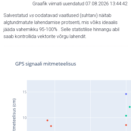
Graafik viimati uuendatud 07.08.2026 13:44:42
Salvestatud
vs
oodatavad vaatlused (suhtarv) näitab
algtundmatute lahendamise protsenti, mis võiks ideaalis
jääda vahemikku 95-100% . Selle statistilise hinnangu abil
saab kontrollida vektorite võrgu lahendit.
GPS signaali mitmeteelisus
15
Signaali mitmeteelisus (cm)
10