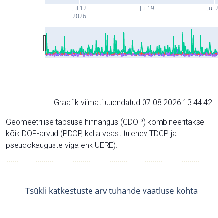
Jul 12
Jul 19
Jul 
2026
Graafik viimati uuendatud 07.08.2026 13:44:42
Geomeetrilise täpsuse hinnangus (GDOP) kombineeritakse
kõik DOP-arvud (PDOP, kella veast tulenev TDOP ja
pseudokauguste viga ehk UERE).
Tsükli katkestuste arv tuhande vaatluse kohta