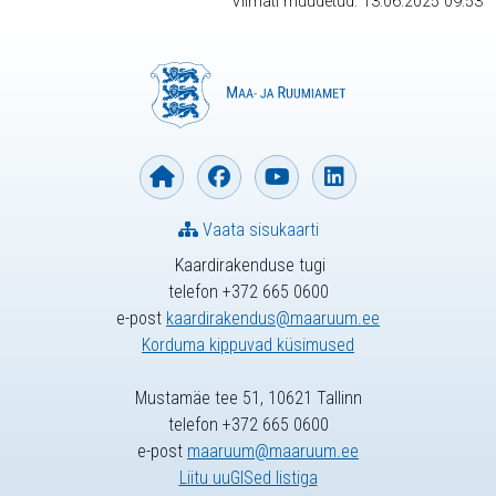
Viimati muudetud: 13.06.2025 09:53
Vaata sisukaarti
Kaardirakenduse tugi
telefon +372 665 0600
e-post
kaardirakendus@maaruum.ee
Korduma kippuvad küsimused
Mustamäe tee 51, 10621 Tallinn
telefon +372 665 0600
e-post
maaruum@maaruum.ee
Liitu uuGISed listiga