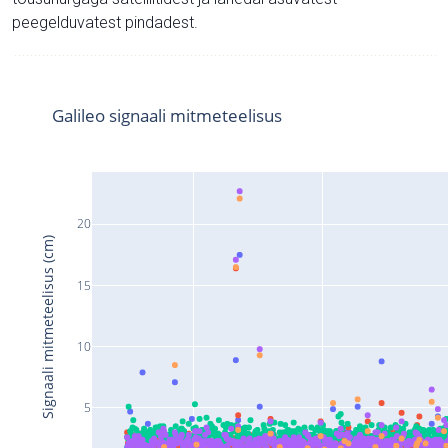
peegelduvatest pindadest.
Galileo signaali mitmeteelisus
20
Signaali mitmeteelisus (cm)
15
10
5