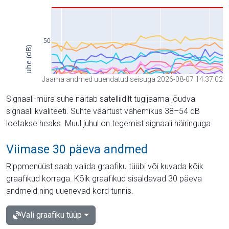
Jaama andmed uuendatud seisuga 2026-08-07 14:37:02
Signaali-müra suhe näitab satelliidilt tugijaama jõudva
signaali kvaliteeti. Suhte väärtust vahemikus 38–54 dB
loetakse heaks. Muul juhul on tegemist signaali häiringuga.
Viimase 30 päeva andmed
Rippmenüüst saab valida graafiku tüübi või kuvada kõik
graafikud korraga. Kõik graafikud sisaldavad 30 päeva
andmeid ning uuenevad kord tunnis.
Vali graafiku tüüp