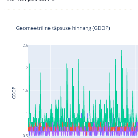
Geomeetriline täpsuse hinnang (GDOP)
2.5
2
GDOP
1.5
1
0.5