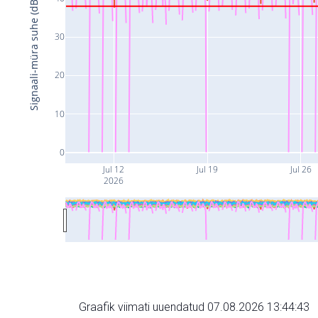
Signaali-müra suhe (dB)
30
20
10
0
Jul 12
Jul 19
Jul 26
2026
Graafik viimati uuendatud 07.08.2026 13:44:43