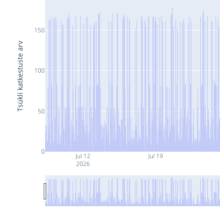
150
Tsükli katkestuste arv
100
50
0
Jul 12
Jul 19
2026