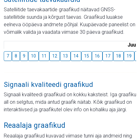
Satelliitide taevakaartide graafikud näitavad GNSS-
satelliitide suunda ja kõrgust taevas. Graafikud luuakse
eelneva ööpäeva andmete põhjal. Kuupäevade paneelist on
võimalik valida ja vaadata viimase 30 päeva graafikuid.
Juuli
7
8
9
10
11
12
13
14
15
16
17
18
19
2
Signaali kvaliteedi graafikud
Signaali kvaliteedi graafikuid on kokku kaksteist. Iga graafiku
all on selgitus, mida antud graafik näitab. Kõik graafikud on
interaktiivsed ja graafikutel olev info on kohaliku aja järgi.
Reaalaja graafikud
Reaalaja graafikud kuvavad viimase tunni aja andmeid ning