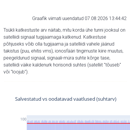
Graafik viimati uuendatud 07.08.2026 13:44:42
Tsükli katkestuste arv näitab, mitu korda ühe tunni jooksul on
satelliidi signaal tugijaamaga katkenud. Katkestuse
põhjuseks võib olla tugijaama ja satelliidi vahele jäänud
takistus (puu, ehitis vms), ionosfääri tingimuste kiire muutus,
peegeldunud signaal, signaali-müra suhte kõrge tase,
satelliidi väike kaldenurk horisondi suhtes (satelliit "tõuseb"
või "loojub").
Salvestatud vs oodatavad vaatlused (suhtarv)
100