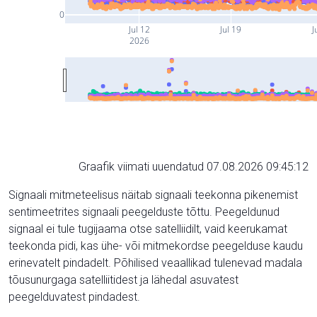
0
Jul 12
Jul 19
J
2026
Graafik viimati uuendatud 07.08.2026 09:45:12
Signaali mitmeteelisus näitab signaali teekonna pikenemist
sentimeetrites signaali peegelduste tõttu. Peegeldunud
signaal ei tule tugijaama otse satelliidilt, vaid keerukamat
teekonda pidi, kas ühe- või mitmekordse peegelduse kaudu
erinevatelt pindadelt. Põhilised veaallikad tulenevad madala
tõusunurgaga satelliitidest ja lähedal asuvatest
peegelduvatest pindadest.