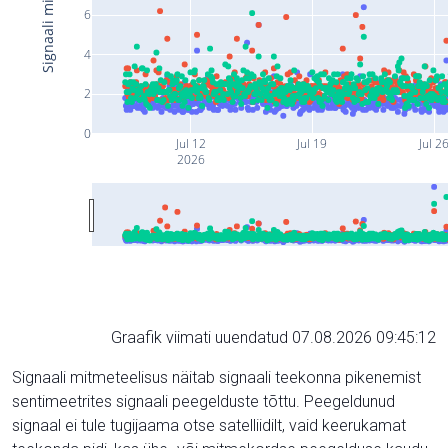
6
4
2
0
Jul 12
Jul 19
Jul 2
2026
Graafik viimati uuendatud 07.08.2026 09:45:12
Signaali mitmeteelisus näitab signaali teekonna pikenemist
sentimeetrites signaali peegelduste tõttu. Peegeldunud
signaal ei tule tugijaama otse satelliidilt, vaid keerukamat