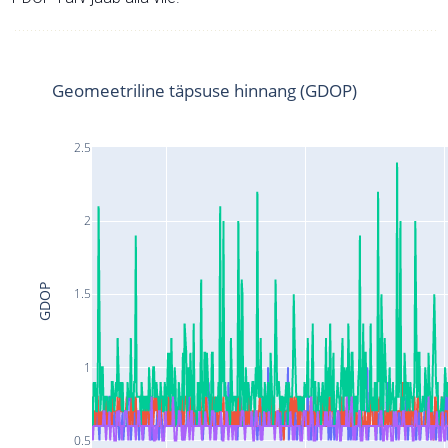
Geomeetriline täpsuse hinnang (GDOP)
2.5
2
GDOP
1.5
1
0.5