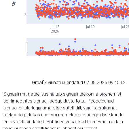
2
Jul 12
Jul 19
Jul 2
2026
Graafik viimati uuendatud 07.08.2026 09:45:12
Signaali mitmeteelisus näitab signaali teekonna pikenemist
sentimeetrites signaali peegelduste tõttu. Peegeldunud
signaal ei tule tugijaama otse satelliidilt, vaid keerukamat
teekonda pidi, kas ühe- või mitmekordse peegelduse kaudu
erinevatelt pindadelt. Põhilised veaallikad tulenevad madala
tõusunurgaga satelliitidest ja lähedal asuvatest