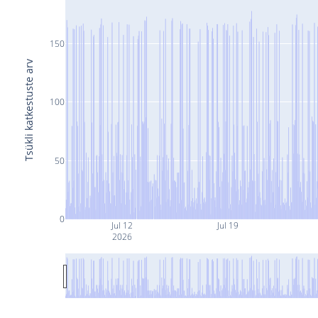
150
Tsükli katkestuste arv
100
50
0
Jul 12
Jul 19
2026