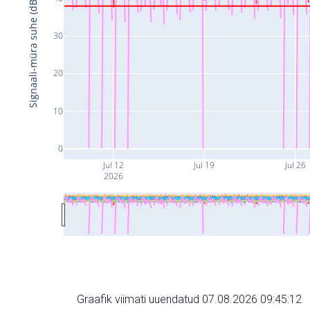
Signaali-müra suhe (dB)
30
20
10
0
Jul 12
Jul 19
Jul 26
2026
Graafik viimati uuendatud 07.08.2026 09:45:12