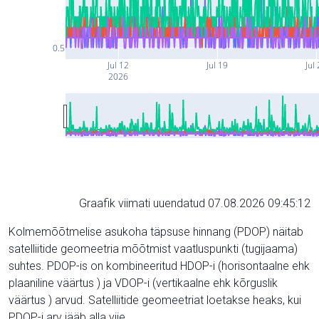
0.5
Jul 12
Jul 19
Jul
2026
Graafik viimati uuendatud 07.08.2026 09:45:12
Kolmemõõtmelise asukoha täpsuse hinnang (PDOP) näitab
satelliitide geomeetria mõõtmist vaatluspunkti (tugijaama)
suhtes. PDOP-is on kombineeritud HDOP-i (horisontaalne ehk
plaaniline väärtus ) ja VDOP-i (vertikaalne ehk kõrguslik
väärtus ) arvud. Satelliitide geomeetriat loetakse heaks, kui
PDOP-i arv jääb alla viie.