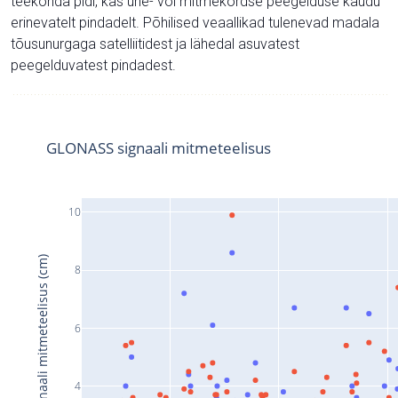
teekonda pidi, kas ühe- või mitmekordse peegelduse kaudu
erinevatelt pindadelt. Põhilised veaallikad tulenevad madala
tõusunurgaga satelliitidest ja lähedal asuvatest
peegelduvatest pindadest.
GLONASS signaali mitmeteelisus
10
Signaali mitmeteelisus (cm)
8
6
4