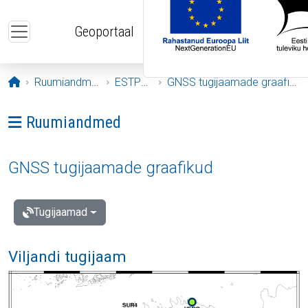
Liigu edasi põhisisu juurde
Geoportaal
Avaleht
Ruumiandmed
ESTPOS
GNSS tugijaamade graafikud
Ava menüü: Ruumiandmed
Ruumiandmed
GNSS tugijaamade graafikud
Tugijaamad
Viljandi tugijaam