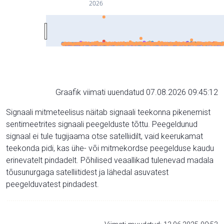
2026
Graafik viimati uuendatud 07.08.2026 09:45:12
Signaali mitmeteelisus näitab signaali teekonna pikenemist
sentimeetrites signaali peegelduste tõttu. Peegeldunud
signaal ei tule tugijaama otse satelliidilt, vaid keerukamat
teekonda pidi, kas ühe- või mitmekordse peegelduse kaudu
erinevatelt pindadelt. Põhilised veaallikad tulenevad madala
tõusunurgaga satelliitidest ja lähedal asuvatest
peegelduvatest pindadest.