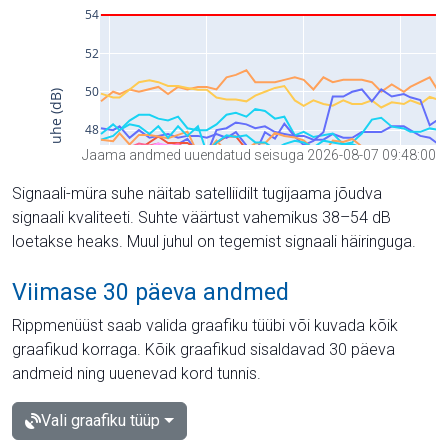
Jaama andmed uuendatud seisuga 2026-08-07 09:48:00
Signaali-müra suhe näitab satelliidilt tugijaama jõudva
signaali kvaliteeti. Suhte väärtust vahemikus 38–54 dB
loetakse heaks. Muul juhul on tegemist signaali häiringuga.
Viimase 30 päeva andmed
Rippmenüüst saab valida graafiku tüübi või kuvada kõik
graafikud korraga. Kõik graafikud sisaldavad 30 päeva
andmeid ning uuenevad kord tunnis.
Vali graafiku tüüp