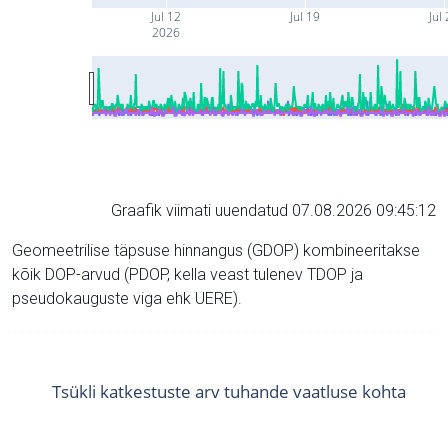
Jul 12
Jul 19
Jul
2026
Graafik viimati uuendatud 07.08.2026 09:45:12
Geomeetrilise täpsuse hinnangus (GDOP) kombineeritakse
kõik DOP-arvud (PDOP, kella veast tulenev TDOP ja
pseudokauguste viga ehk UERE).
Tsükli katkestuste arv tuhande vaatluse kohta