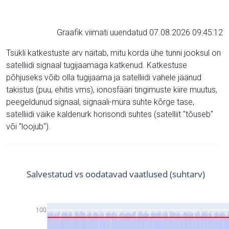
Graafik viimati uuendatud 07.08.2026 09:45:12
Tsükli katkestuste arv näitab, mitu korda ühe tunni jooksul on
satelliidi signaal tugijaamaga katkenud. Katkestuse
põhjuseks võib olla tugijaama ja satelliidi vahele jäänud
takistus (puu, ehitis vms), ionosfääri tingimuste kiire muutus,
peegeldunud signaal, signaali-müra suhte kõrge tase,
satelliidi väike kaldenurk horisondi suhtes (satelliit "tõuseb"
või "loojub").
Salvestatud vs oodatavad vaatlused (suhtarv)
100