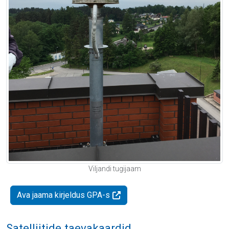
Viljandi tugijaam
Ava jaama kirjeldus GPA-s
Satelliitide taevakaardid