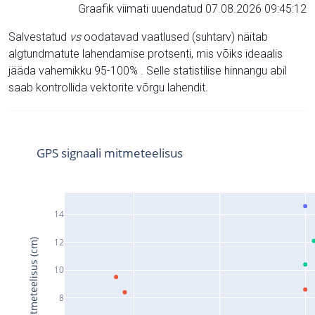
Graafik viimati uuendatud 07.08.2026 09:45:12
Salvestatud
vs
oodatavad vaatlused (suhtarv) näitab
algtundmatute lahendamise protsenti, mis võiks ideaalis
jääda vahemikku 95-100% . Selle statistilise hinnangu abil
saab kontrollida vektorite võrgu lahendit.
GPS signaali mitmeteelisus
14
12
Signaali mitmeteelisus (cm)
10
8