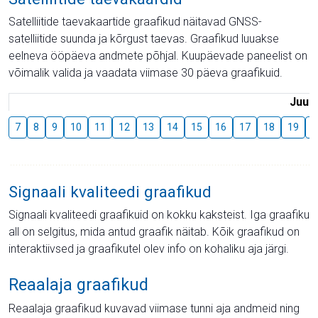
Satelliitide taevakaartide graafikud näitavad GNSS-
satelliitide suunda ja kõrgust taevas. Graafikud luuakse
eelneva ööpäeva andmete põhjal. Kuupäevade paneelist on
võimalik valida ja vaadata viimase 30 päeva graafikuid.
Juuli
7
8
9
10
11
12
13
14
15
16
17
18
19
2
Signaali kvaliteedi graafikud
Signaali kvaliteedi graafikuid on kokku kaksteist. Iga graafiku
all on selgitus, mida antud graafik näitab. Kõik graafikud on
interaktiivsed ja graafikutel olev info on kohaliku aja järgi.
Reaalaja graafikud
Reaalaja graafikud kuvavad viimase tunni aja andmeid ning