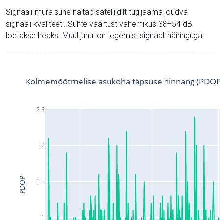
Signaali-müra suhe näitab satelliidilt tugijaama jõudva
signaali kvaliteeti. Suhte väärtust vahemikus 38–54 dB
loetakse heaks. Muul juhul on tegemist signaali häiringuga.
Kolmemõõtmelise asukoha täpsuse hinnang (PDOP
2.5
2
PDOP
1.5
1