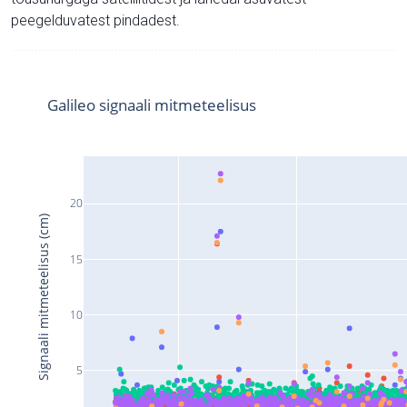
peegelduvatest pindadest.
Galileo signaali mitmeteelisus
20
Signaali mitmeteelisus (cm)
15
10
5