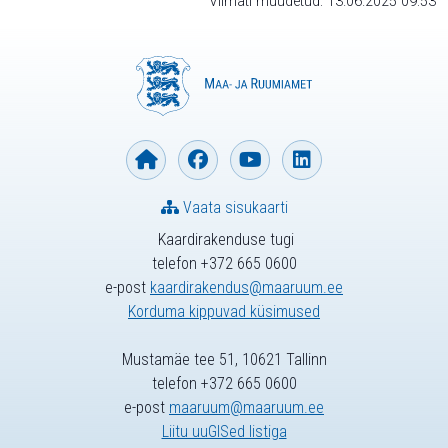
Viimati muudetud: 13.06.2025 09:53
Vaata sisukaarti
Kaardirakenduse tugi
telefon +372 665 0600
e-post
kaardirakendus@maaruum.ee
Korduma kippuvad küsimused
Mustamäe tee 51, 10621 Tallinn
telefon +372 665 0600
e-post
maaruum@maaruum.ee
Liitu uuGISed listiga