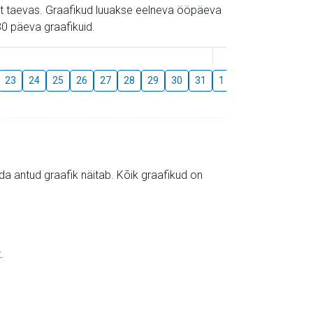
gust taevas. Graafikud luuakse eelneva ööpäeva
0 päeva graafikuid.
August
23
24
25
26
27
28
29
30
31
1
2
3
4
5
mida antud graafik näitab. Kõik graafikud on
.