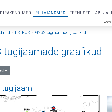
RDIRAKENDUSED
RUUMIANDMED
TEENUSED
ABI JA 
es
ndmed
ESTPOS
GNSS tugijaamade graafikud
tugijaamade graafikud
ad
i tugijaam