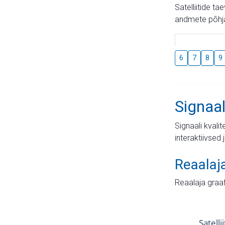
Satelliitide t
andmete põhja
6
7
8
9
Signaal
Signaali kvali
interaktiivsed 
Reaalaj
Reaalaja graa