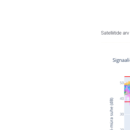
Satelliitide ar
Signaal
50
40
Signaali-müra suhe (dB)
30
20