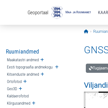
Liigu edasi põhisisu juurde
Geoportaal
KAA
Avaleht
Ruumia
GNSS 
Ruumiandmed
Maakatastri andmed
Ava alammenüü
Eesti topograafia andmekogu
Ava alammenüü
Tugijaam
Kitsenduste andmed
Ava alammenüü
Ortofotod
Ava alammenüü
Viljand
Geo3D
Ava alammenüü
Kaldaerofotod
Kõrgusandmed
Ava alammenüü