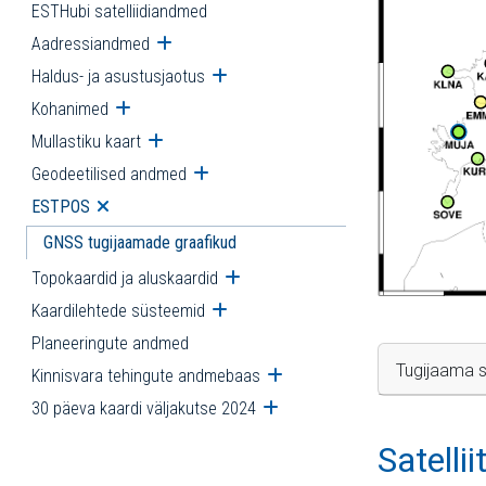
ESTHubi satelliidiandmed
Aadressiandmed
Ava alammenüü
Haldus- ja asustusjaotus
Ava alammenüü
Kohanimed
Ava alammenüü
Mullastiku kaart
Ava alammenüü
Geodeetilised andmed
Ava alammenüü
ESTPOS
Ava alammenüü
GNSS tugijaamade graafikud
Topokaardid ja aluskaardid
Ava alammenüü
Kaardilehtede süsteemid
Ava alammenüü
Planeeringute andmed
Tugijaama s
Kinnisvara tehingute andmebaas
Ava alammenüü
30 päeva kaardi väljakutse 2024
Ava alammenüü
Satelli