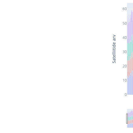
60
50
Satelliitide arv
40
30
20
10
0