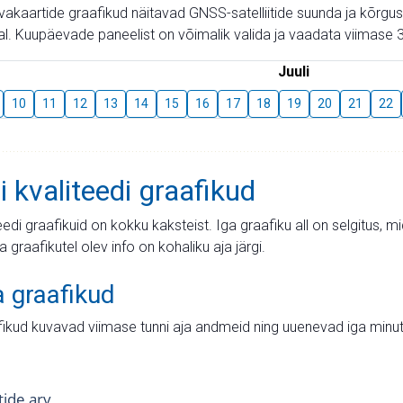
aevakaartide graafikud näitavad GNSS-satelliitide suunda ja kõr
l. Kuupäevade paneelist on võimalik valida ja vaadata viimase 3
Juuli
10
11
12
13
14
15
16
17
18
19
20
21
22
i kvaliteedi graafikud
teedi graafikuid on kokku kaksteist. Iga graafiku all on selgitus, 
ja graafikutel olev info on kohaliku aja järgi.
a graafikud
fikud kuvavad viimase tunni aja andmeid ning uuenevad iga minut