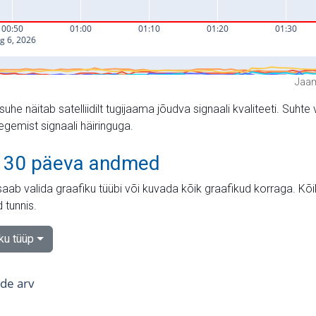
Jaam
suhe näitab satelliidilt tugijaama jõudva signaali kvaliteeti. Su
tegemist signaali häiringuga.
 30 päeva andmed
aab valida graafiku tüübi või kuvada kõik graafikud korraga. Kõ
 tunnis.
iku tüüp
tide arv