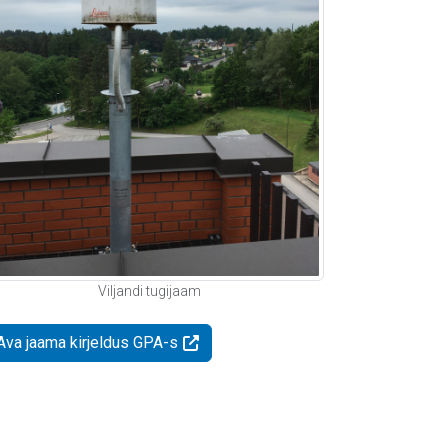
Viljandi tugijaam
Ava jaama kirjeldus GPA-s