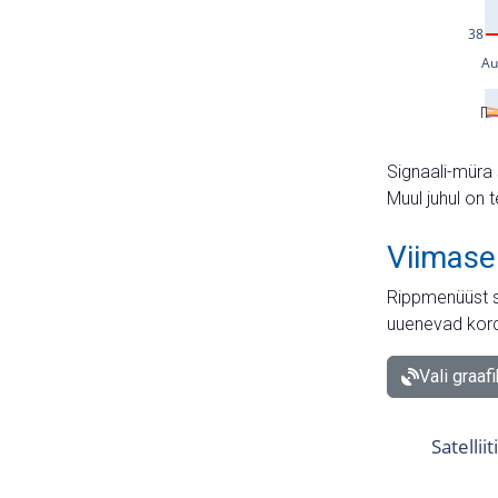
Signaali-müra 
Muul juhul on 
Viimase
Rippmenüüst s
uuenevad kord
Vali graaf
Satellii