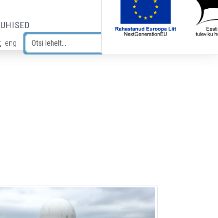
JUHISED
t
eng
Otsi