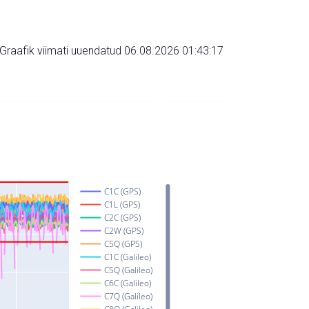
Graafik viimati uuendatud 06.08.2026 01:43:17
C1C (GPS)
C1L (GPS)
C2C (GPS)
C2W (GPS)
C5Q (GPS)
C1C (Galileo)
C5Q (Galileo)
C6C (Galileo)
C7Q (Galileo)