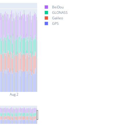
BeiDou
GLONASS
Galileo
GPS
Aug 2