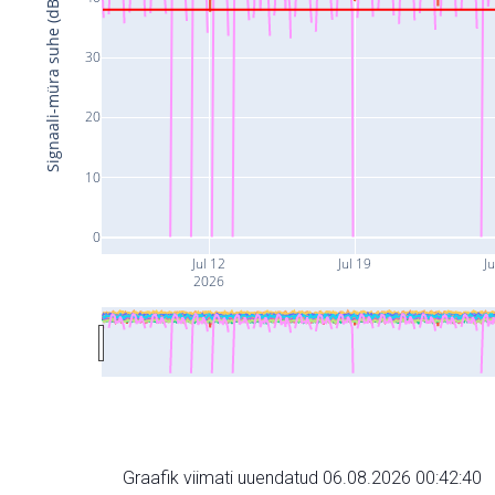
Signaali-müra suhe (dB)
30
20
10
0
Jul 12
Jul 19
Ju
2026
Graafik viimati uuendatud 06.08.2026 00:42:40