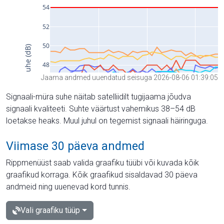
Jaama andmed uuendatud seisuga 2026-08-06 01:39:05
Signaali-müra suhe näitab satelliidilt tugijaama jõudva
signaali kvaliteeti. Suhte väärtust vahemikus 38–54 dB
loetakse heaks. Muul juhul on tegemist signaali häiringuga.
Viimase 30 päeva andmed
Rippmenüüst saab valida graafiku tüübi või kuvada kõik
graafikud korraga. Kõik graafikud sisaldavad 30 päeva
andmeid ning uuenevad kord tunnis.
Vali graafiku tüüp