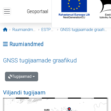
Liigu edasi põhisisu juurde
Geoportaal
Avaleht
Ruumiandmed
ESTPOS
GNSS tugijaamade graafikud
Ava menüü: Ruumiandmed
Ruumiandmed
GNSS tugijaamade graafikud
Tugijaamad
Viljandi tugijaam