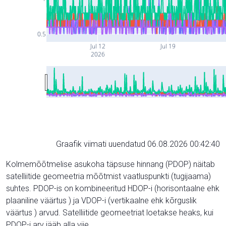
0.5
Jul 12
Jul 19
2026
Graafik viimati uuendatud 06.08.2026 00:42:40
Kolmemõõtmelise asukoha täpsuse hinnang (PDOP) näitab
satelliitide geomeetria mõõtmist vaatluspunkti (tugijaama)
suhtes. PDOP-is on kombineeritud HDOP-i (horisontaalne ehk
plaaniline väärtus ) ja VDOP-i (vertikaalne ehk kõrguslik
väärtus ) arvud. Satelliitide geomeetriat loetakse heaks, kui
PDOP-i arv jääb alla viie.