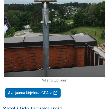
Viljandi tugijaam
Ava jaama kirjeldus GPA-s
Satelliitide taevakaardid