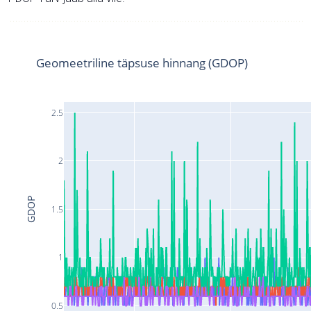
Geomeetriline täpsuse hinnang (GDOP)
2.5
2
GDOP
1.5
1
0.5