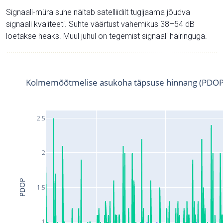
Signaali-müra suhe näitab satelliidilt tugijaama jõudva
signaali kvaliteeti. Suhte väärtust vahemikus 38–54 dB
loetakse heaks. Muul juhul on tegemist signaali häiringuga.
Kolmemõõtmelise asukoha täpsuse hinnang (PDOP
2.5
2
PDOP
1.5
1