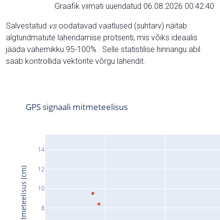
Graafik viimati uuendatud 06.08.2026 00:42:40
Salvestatud
vs
oodatavad vaatlused (suhtarv) näitab
algtundmatute lahendamise protsenti, mis võiks ideaalis
jääda vahemikku 95-100% . Selle statistilise hinnangu abil
saab kontrollida vektorite võrgu lahendit.
GPS signaali mitmeteelisus
14
12
Signaali mitmeteelisus (cm)
10
8