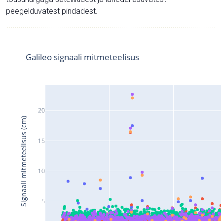
peegelduvatest pindadest.
Galileo signaali mitmeteelisus
20
Signaali mitmeteelisus (cm)
15
10
5