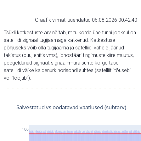
Graafik viimati uuendatud 06.08.2026 00:42:40
Tsükli katkestuste arv näitab, mitu korda ühe tunni jooksul on
satelliidi signaal tugijaamaga katkenud. Katkestuse
põhjuseks võib olla tugijaama ja satelliidi vahele jäänud
takistus (puu, ehitis vms), ionosfääri tingimuste kiire muutus,
peegeldunud signaal, signaali-müra suhte kõrge tase,
satelliidi väike kaldenurk horisondi suhtes (satelliit "tõuseb"
või "loojub").
Salvestatud vs oodatavad vaatlused (suhtarv)
100