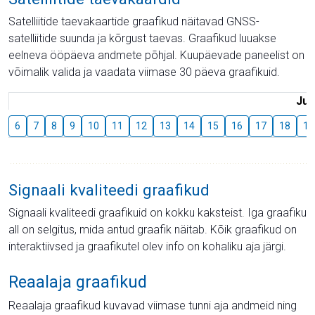
Satelliitide taevakaartide graafikud näitavad GNSS-
satelliitide suunda ja kõrgust taevas. Graafikud luuakse
eelneva ööpäeva andmete põhjal. Kuupäevade paneelist on
võimalik valida ja vaadata viimase 30 päeva graafikuid.
Juu
6
7
8
9
10
11
12
13
14
15
16
17
18
19
Signaali kvaliteedi graafikud
Signaali kvaliteedi graafikuid on kokku kaksteist. Iga graafiku
all on selgitus, mida antud graafik näitab. Kõik graafikud on
interaktiivsed ja graafikutel olev info on kohaliku aja järgi.
Reaalaja graafikud
Reaalaja graafikud kuvavad viimase tunni aja andmeid ning