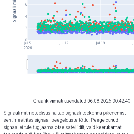
6
4
2
0
Jul 5
Jul 12
Jul 19
J
2026
Graafik viimati uuendatud 06.08.2026 00:42:40
Signaali mitmeteelisus näitab signaali teekonna pikenemist
sentimeetrites signaali peegelduste tõttu. Peegeldunud
signaal ei tule tugijaama otse satelliidilt, vaid keerukamat