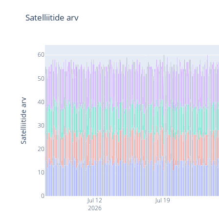
Satelliitide arv
60
50
Satelliitide arv
40
30
20
10
0
Jul 12
Jul 19
2026