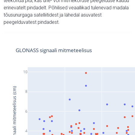
teekonda pidi, kas ühe- või mitmekordse peegelduse kaudu
erinevatelt pindadelt. Põhilised veaallikad tulenevad madala
tõusunurgaga satelliitidest ja lähedal asuvatest
peegelduvatest pindadest.
GLONASS signaali mitmeteelisus
10
Signaali mitmeteelisus (cm)
8
6
4