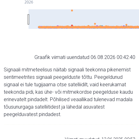
2026
Graafik viimati uuendatud 06.08.2026 00:42:40
Signaali mitmeteelisus näitab signaali teekonna pikenemist
sentimeetrites signaali peegelduste tõttu. Peegeldunud
signaal ei tule tugijaama otse satelliidilt, vaid keerukamat
teekonda pidi, kas ühe- või mitmekordse peegelduse kaudu
erinevatelt pindadelt. Põhilised veaallikad tulenevad madala
tõusunurgaga satelliitidest ja lähedal asuvatest
peegelduvatest pindadest.