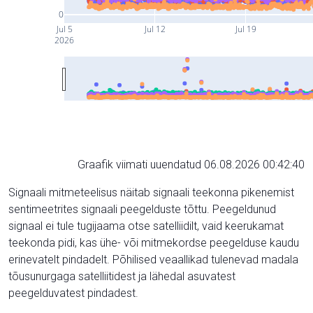
0
Jul 5
Jul 12
Jul 19
2026
Graafik viimati uuendatud 06.08.2026 00:42:40
Signaali mitmeteelisus näitab signaali teekonna pikenemist
sentimeetrites signaali peegelduste tõttu. Peegeldunud
signaal ei tule tugijaama otse satelliidilt, vaid keerukamat
teekonda pidi, kas ühe- või mitmekordse peegelduse kaudu
erinevatelt pindadelt. Põhilised veaallikad tulenevad madala
tõusunurgaga satelliitidest ja lähedal asuvatest
peegelduvatest pindadest.