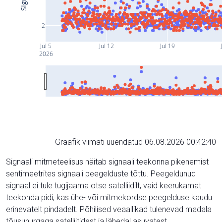
2
Jul 5
Jul 12
Jul 19
2026
Graafik viimati uuendatud 06.08.2026 00:42:40
Signaali mitmeteelisus näitab signaali teekonna pikenemist
sentimeetrites signaali peegelduste tõttu. Peegeldunud
signaal ei tule tugijaama otse satelliidilt, vaid keerukamat
teekonda pidi, kas ühe- või mitmekordse peegelduse kaudu
erinevatelt pindadelt. Põhilised veaallikad tulenevad madala
tõusunurgaga satelliitidest ja lähedal asuvatest