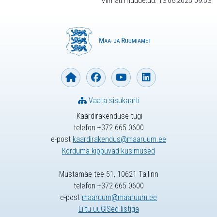
Viimati muudetud: 13.06.2025 09:53
Vaata sisukaarti
Kaardirakenduse tugi
telefon +372 665 0600
e-post
kaardirakendus@maaruum.ee
Korduma kippuvad küsimused
Mustamäe tee 51, 10621 Tallinn
telefon +372 665 0600
e-post
maaruum@maaruum.ee
Liitu uuGISed listiga