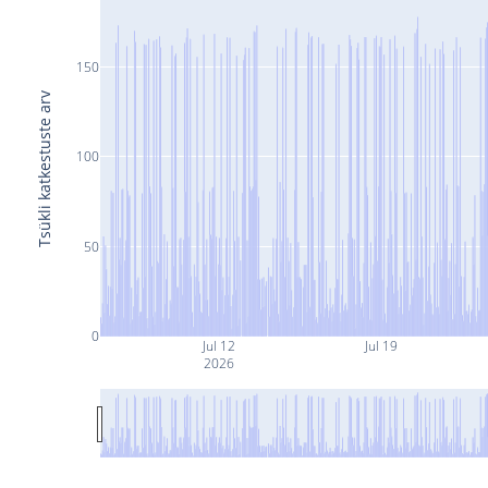
150
Tsükli katkestuste arv
100
50
0
Jul 12
Jul 19
2026