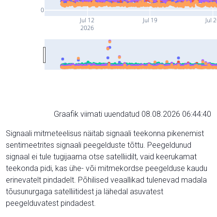
0
Jul 12
Jul 19
Jul 
2026
Graafik viimati uuendatud 08.08.2026 06:44:40
Signaali mitmeteelisus näitab signaali teekonna pikenemist
sentimeetrites signaali peegelduste tõttu. Peegeldunud
signaal ei tule tugijaama otse satelliidilt, vaid keerukamat
teekonda pidi, kas ühe- või mitmekordse peegelduse kaudu
erinevatelt pindadelt. Põhilised veaallikad tulenevad madala
tõusunurgaga satelliitidest ja lähedal asuvatest
peegelduvatest pindadest.