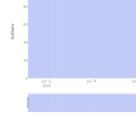
80
60
Suhtarv
40
20
0
Jul 12
Jul 19
Ju
2026