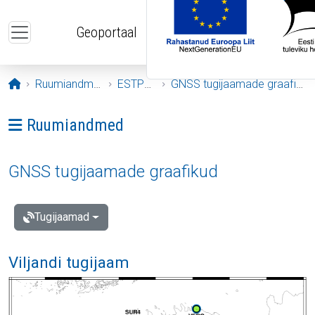
Liigu edasi põhisisu juurde
Geoportaal
Avaleht
Ruumiandmed
ESTPOS
GNSS tugijaamade graafikud
Ava menüü: Ruumiandmed
Ruumiandmed
GNSS tugijaamade graafikud
Tugijaamad
Viljandi tugijaam