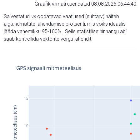
Graafik viimati uuendatud 08.08.2026 06:44:40
Salvestatud
vs
oodatavad vaatlused (suhtarv) näitab
algtundmatute lahendamise protsenti, mis võiks ideaalis
jääda vahemikku 95-100% . Selle statistilise hinnangu abil
saab kontrollida vektorite võrgu lahendit.
GPS signaali mitmeteelisus
15
Signaali mitmeteelisus (cm)
10