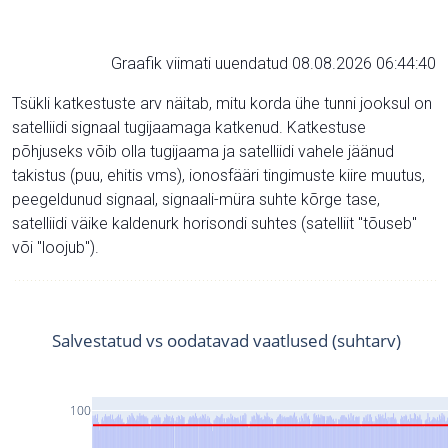
Graafik viimati uuendatud 08.08.2026 06:44:40
Tsükli katkestuste arv näitab, mitu korda ühe tunni jooksul on
satelliidi signaal tugijaamaga katkenud. Katkestuse
põhjuseks võib olla tugijaama ja satelliidi vahele jäänud
takistus (puu, ehitis vms), ionosfääri tingimuste kiire muutus,
peegeldunud signaal, signaali-müra suhte kõrge tase,
satelliidi väike kaldenurk horisondi suhtes (satelliit "tõuseb"
või "loojub").
Salvestatud vs oodatavad vaatlused (suhtarv)
100