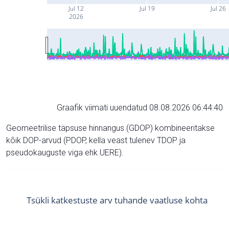
Jul 12
Jul 19
Jul 26
2026
Graafik viimati uuendatud 08.08.2026 06:44:40
Geomeetrilise täpsuse hinnangus (GDOP) kombineeritakse
kõik DOP-arvud (PDOP, kella veast tulenev TDOP ja
pseudokauguste viga ehk UERE).
Tsükli katkestuste arv tuhande vaatluse kohta