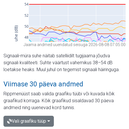
Jaama andmed uuendatud seisuga 2026-08-08 07:05:00
Signaali-müra suhe näitab satelliidilt tugijaama jõudva
signaali kvaliteeti. Suhte väärtust vahemikus 38–54 dB
loetakse heaks. Muul juhul on tegemist signaali häiringuga.
Viimase 30 päeva andmed
Rippmenüüst saab valida graafiku tüübi või kuvada kõik
graafikud korraga. Kõik graafikud sisaldavad 30 päeva
andmeid ning uuenevad kord tunnis.
Vali graafiku tüüp