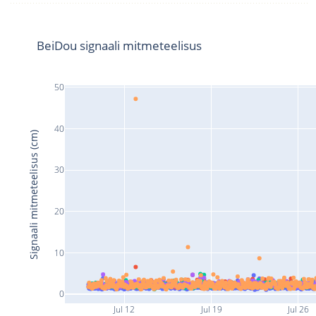
BeiDou signaali mitmeteelisus
50
40
Signaali mitmeteelisus (cm)
30
20
10
0
Jul 12
Jul 19
Jul 26