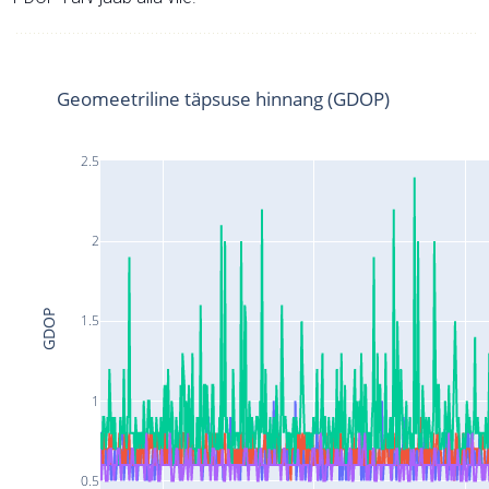
Geomeetriline täpsuse hinnang (GDOP)
2.5
2
GDOP
1.5
1
0.5