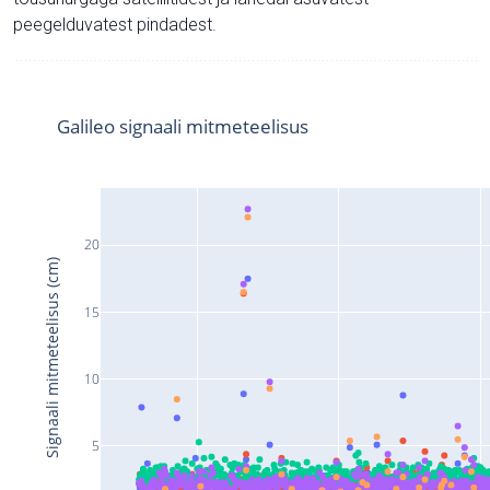
peegelduvatest pindadest.
Galileo signaali mitmeteelisus
20
Signaali mitmeteelisus (cm)
15
10
5