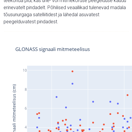
teekonda pidi, kas ühe- või mitmekordse peegelduse kaudu
erinevatelt pindadelt. Põhilised veaallikad tulenevad madala
tõusunurgaga satelliitidest ja lähedal asuvatest
peegelduvatest pindadest.
GLONASS signaali mitmeteelisus
10
Signaali mitmeteelisus (cm)
8
6
4