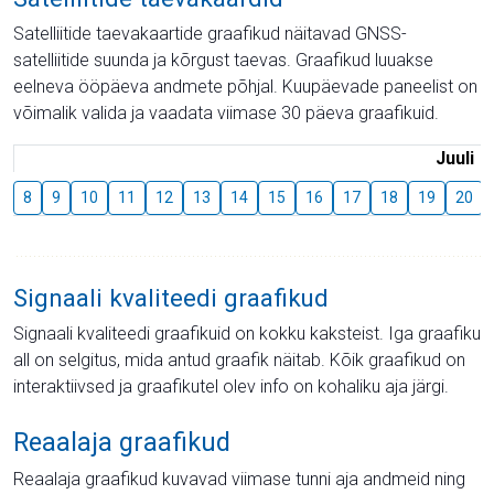
Satelliitide taevakaartide graafikud näitavad GNSS-
satelliitide suunda ja kõrgust taevas. Graafikud luuakse
eelneva ööpäeva andmete põhjal. Kuupäevade paneelist on
võimalik valida ja vaadata viimase 30 päeva graafikuid.
Juuli
8
9
10
11
12
13
14
15
16
17
18
19
20
Signaali kvaliteedi graafikud
Signaali kvaliteedi graafikuid on kokku kaksteist. Iga graafiku
all on selgitus, mida antud graafik näitab. Kõik graafikud on
interaktiivsed ja graafikutel olev info on kohaliku aja järgi.
Reaalaja graafikud
Reaalaja graafikud kuvavad viimase tunni aja andmeid ning