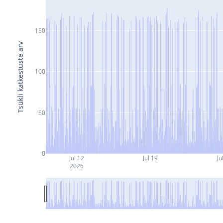
150
Tsükli katkestuste arv
100
50
0
Jul 12
Jul 19
Ju
2026