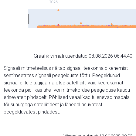
2026
Graafik viimati uuendatud 08.08.2026 06:44:40
Signaali mitmeteelisus näitab signaali teekonna pikenemist
sentimeetrites signaali peegelduste tõttu. Peegeldunud
signaal ei tule tugijaama otse satelliidilt, vaid keerukamat
teekonda pidi, kas ühe- või mitmekordse peegelduse kaudu
erinevatelt pindadelt. Põhilised veaallikad tulenevad madala
tõusunurgaga satelliitidest ja lähedal asuvatest
peegelduvatest pindadest.