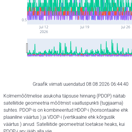
0.5
Jul 12
Jul 19
Jul 26
2026
Graafik viimati uuendatud 08.08.2026 06:44:40
Kolmemõõtmelise asukoha täpsuse hinnang (PDOP) näitab
satelliitide geomeetria mõõtmist vaatluspunkti (tugijaama)
suhtes. PDOP-is on kombineeritud HDOP-i (horisontaalne ehk
plaaniline väärtus ) ja VDOP-i (vertikaalne ehk kõrguslik
väärtus ) arvud. Satelliitide geomeetriat loetakse heaks, kui
PDOP-i arv jääb alla viie.