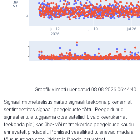
2
Jul 12
Jul 19
Jul 26
2026
Graafik viimati uuendatud 08.08.2026 06:44:40
Signaali mitmeteelisus näitab signaali teekonna pikenemist
sentimeetrites signaali peegelduste tõttu. Peegeldunud
signaal ei tule tugijaama otse satelliidilt, vaid keerukamat
teekonda pidi, kas ühe- või mitmekordse peegelduse kaudu
erinevatelt pindadelt. Põhilised veaallikad tulenevad madala
tõusunurgaga satelliitidest ja lähedal asuvatest