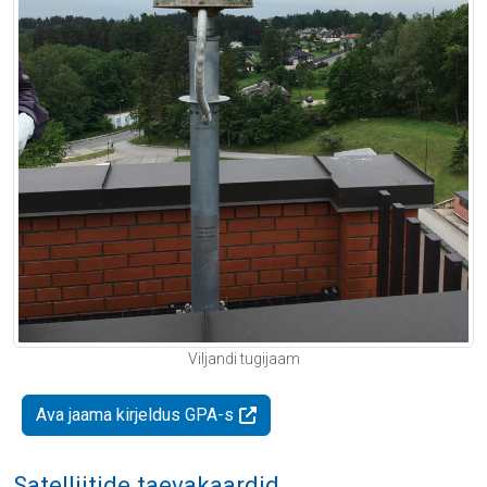
Viljandi tugijaam
Ava jaama kirjeldus GPA-s
Satelliitide taevakaardid