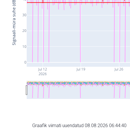
Signaali-müra suhe (dB)
30
20
10
0
Jul 12
Jul 19
Jul 26
2026
Graafik viimati uuendatud 08.08.2026 06:44:40