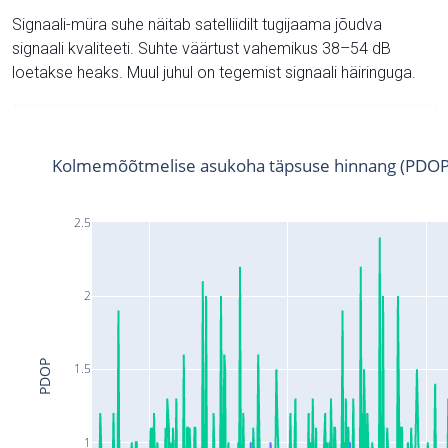
Signaali-müra suhe näitab satelliidilt tugijaama jõudva
signaali kvaliteeti. Suhte väärtust vahemikus 38–54 dB
loetakse heaks. Muul juhul on tegemist signaali häiringuga.
Kolmemõõtmelise asukoha täpsuse hinnang (PDOP
2.5
2
PDOP
1.5
1