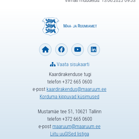
Viimati muudetud: 13.06.2025 09:53
Vaata sisukaarti
Kaardirakenduse tugi
telefon +372 665 0600
e-post
kaardirakendus@maaruum.ee
Korduma kippuvad küsimused
Mustamäe tee 51, 10621 Tallinn
telefon +372 665 0600
e-post
maaruum@maaruum.ee
Liitu uuGISed listiga