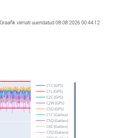
Graafik viimati uuendatud 08.08.2026 00:44:12
C1C (GPS)
C1L (GPS)
C2C (GPS)
C2W (GPS)
C5Q (GPS)
C1C (Galileo)
C5Q (Galileo)
C6C (Galileo)
C7Q (Galileo)