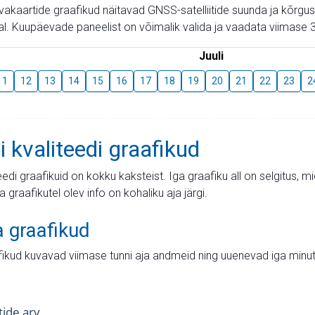
aevakaartide graafikud näitavad GNSS-satelliitide suunda ja kõr
l. Kuupäevade paneelist on võimalik valida ja vaadata viimase 3
Juuli
11
12
13
14
15
16
17
18
19
20
21
22
23
2
i kvaliteedi graafikud
teedi graafikuid on kokku kaksteist. Iga graafiku all on selgitus, 
ja graafikutel olev info on kohaliku aja järgi.
a graafikud
fikud kuvavad viimase tunni aja andmeid ning uuenevad iga minut