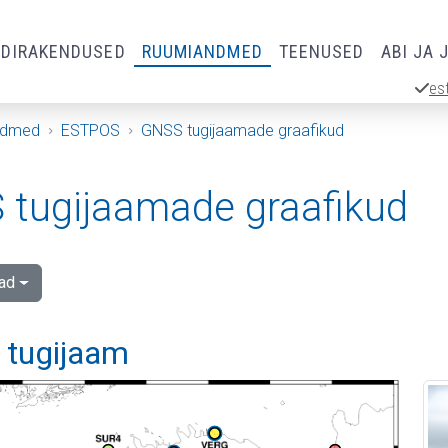
RDIRAKENDUSED
RUUMIANDMED
TEENUSED
ABI JA 
es
ndmed
ESTPOS
GNSS tugijaamade graafikud
tugijaamade graafikud
ad
i tugijaam