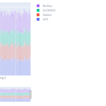
BeiDou
GLONASS
Galileo
GPS
Aug 2