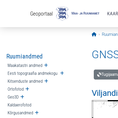
Liigu edasi põhisisu juurde
Geoportaal
KAA
Avaleht
Ruumia
GNSS 
Ruumiandmed
Maakatastri andmed
Ava alammenüü
Eesti topograafia andmekogu
Ava alammenüü
Tugijaam
Kitsenduste andmed
Ava alammenüü
Ortofotod
Ava alammenüü
Viljand
Geo3D
Ava alammenüü
Kaldaerofotod
Kõrgusandmed
Ava alammenüü