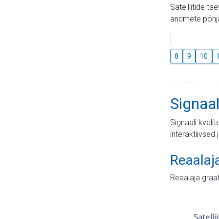
Satelliitide t
andmete põhja
8
9
10
Signaal
Signaali kvali
interaktiivsed 
Reaalaj
Reaalaja graa