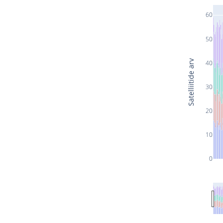
60
50
Satelliitide arv
40
30
20
10
0