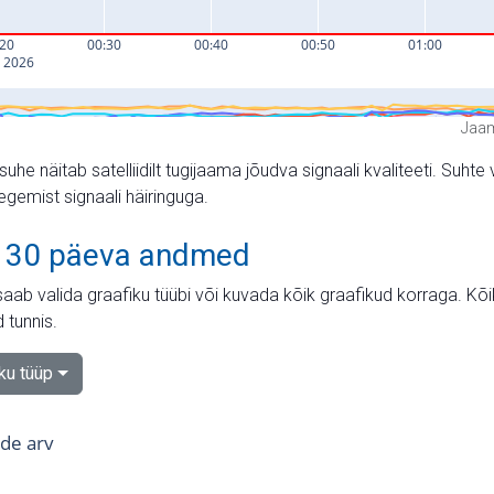
Jaam
suhe näitab satelliidilt tugijaama jõudva signaali kvaliteeti. Su
tegemist signaali häiringuga.
 30 päeva andmed
aab valida graafiku tüübi või kuvada kõik graafikud korraga. Kõ
 tunnis.
iku tüüp
tide arv