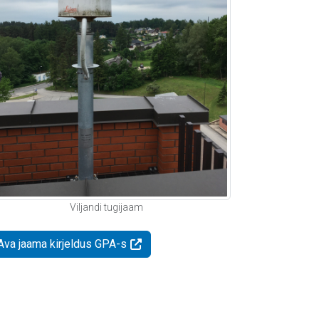
Viljandi tugijaam
Ava jaama kirjeldus GPA-s