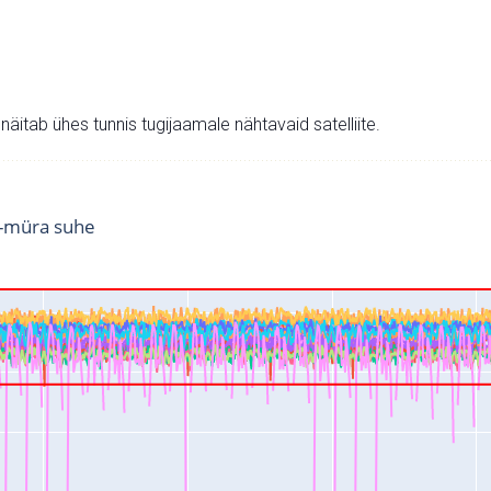
v näitab ühes tunnis tugijaamale nähtavaid satelliite.
i-müra suhe