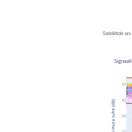
Satelliitide ar
Signaal
50
40
Signaali-müra suhe (dB)
30
20