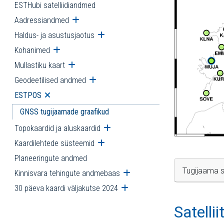
ESTHubi satelliidiandmed
Aadressiandmed
Ava alammenüü
Haldus- ja asustusjaotus
Ava alammenüü
Kohanimed
Ava alammenüü
Mullastiku kaart
Ava alammenüü
Geodeetilised andmed
Ava alammenüü
ESTPOS
Ava alammenüü
GNSS tugijaamade graafikud
Topokaardid ja aluskaardid
Ava alammenüü
Kaardilehtede süsteemid
Ava alammenüü
Planeeringute andmed
Tugijaama s
Kinnisvara tehingute andmebaas
Ava alammenüü
30 päeva kaardi väljakutse 2024
Ava alammenüü
Satelli