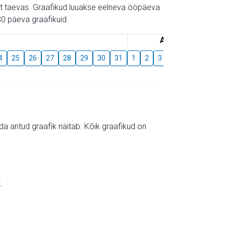
gust taevas. Graafikud luuakse eelneva ööpäeva
0 päeva graafikuid.
August
4
25
26
27
28
29
30
31
1
2
3
4
5
6
7
mida antud graafik näitab. Kõik graafikud on
.