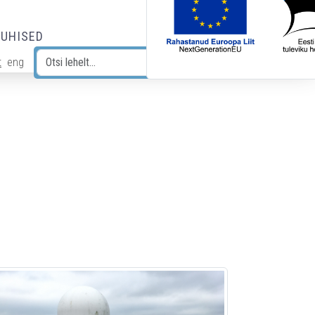
JUHISED
t
eng
Otsi