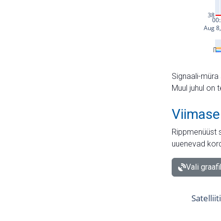
Signaali-müra 
Muul juhul on 
Viimase
Rippmenüüst s
uuenevad kord
Vali graaf
Satellii