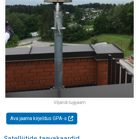
Viljandi tugijaam
Ava jaama kirjeldus GPA-s
Satelliitide taevakaardid