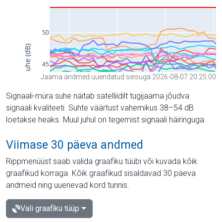
Jaama andmed uuendatud seisuga 2026-08-07 20:25:00
Signaali-müra suhe näitab satelliidilt tugijaama jõudva
signaali kvaliteeti. Suhte väärtust vahemikus 38–54 dB
loetakse heaks. Muul juhul on tegemist signaali häiringuga.
Viimase 30 päeva andmed
Rippmenüüst saab valida graafiku tüübi või kuvada kõik
graafikud korraga. Kõik graafikud sisaldavad 30 päeva
andmeid ning uuenevad kord tunnis.
Vali graafiku tüüp