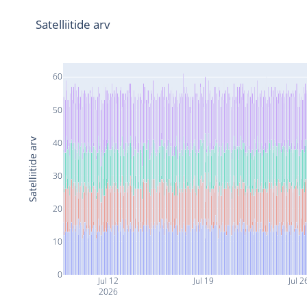
Satelliitide arv
60
50
Satelliitide arv
40
30
20
10
0
Jul 12
Jul 19
Jul 2
2026