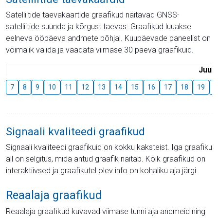
Satelliitide taevakaartide graafikud näitavad GNSS-
satelliitide suunda ja kõrgust taevas. Graafikud luuakse
eelneva ööpäeva andmete põhjal. Kuupäevade paneelist on
võimalik valida ja vaadata viimase 30 päeva graafikuid.
Juuli
7
8
9
10
11
12
13
14
15
16
17
18
19
2
Signaali kvaliteedi graafikud
Signaali kvaliteedi graafikuid on kokku kaksteist. Iga graafiku
all on selgitus, mida antud graafik näitab. Kõik graafikud on
interaktiivsed ja graafikutel olev info on kohaliku aja järgi.
Reaalaja graafikud
Reaalaja graafikud kuvavad viimase tunni aja andmeid ning