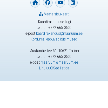
Vaata sisukaarti
Kaardirakenduse tugi
telefon +372 665 0600
e-post
kaardirakendus@maaruum.ee
Korduma kippuvad küsimused
Mustamäe tee 51, 10621 Tallinn
telefon +372 665 0600
e-post
maaruum@maaruum.ee
Liitu uuGISed listiga