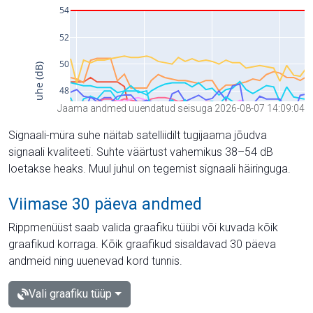
Jaama andmed uuendatud seisuga 2026-08-07 14:09:04
Signaali-müra suhe näitab satelliidilt tugijaama jõudva
signaali kvaliteeti. Suhte väärtust vahemikus 38–54 dB
loetakse heaks. Muul juhul on tegemist signaali häiringuga.
Viimase 30 päeva andmed
Rippmenüüst saab valida graafiku tüübi või kuvada kõik
graafikud korraga. Kõik graafikud sisaldavad 30 päeva
andmeid ning uuenevad kord tunnis.
Vali graafiku tüüp