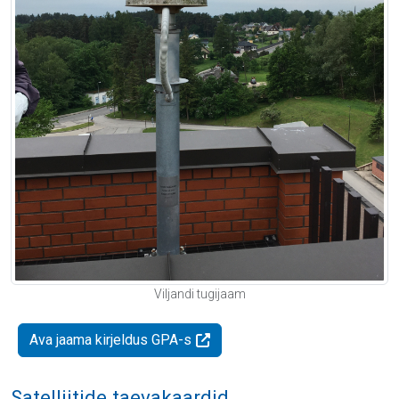
Viljandi tugijaam
Ava jaama kirjeldus GPA-s
Satelliitide taevakaardid