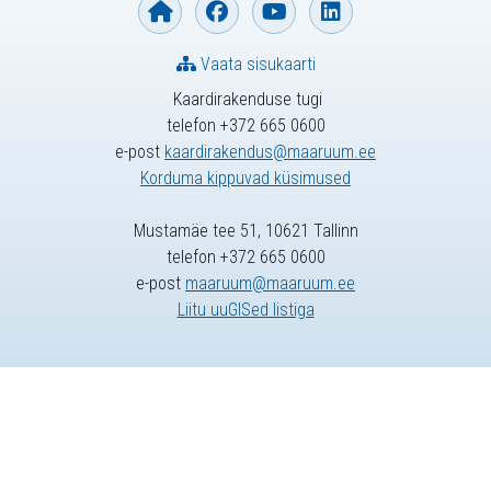
Vaata sisukaarti
Kaardirakenduse tugi
telefon +372 665 0600
e-post
kaardirakendus@maaruum.ee
Korduma kippuvad küsimused
Mustamäe tee 51, 10621 Tallinn
telefon +372 665 0600
e-post
maaruum@maaruum.ee
Liitu uuGISed listiga