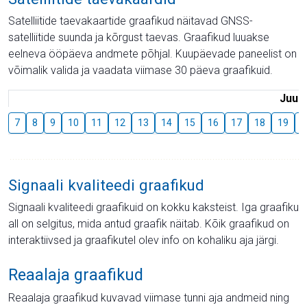
Satelliitide taevakaartide graafikud näitavad GNSS-
satelliitide suunda ja kõrgust taevas. Graafikud luuakse
eelneva ööpäeva andmete põhjal. Kuupäevade paneelist on
võimalik valida ja vaadata viimase 30 päeva graafikuid.
Juuli
7
8
9
10
11
12
13
14
15
16
17
18
19
2
Signaali kvaliteedi graafikud
Signaali kvaliteedi graafikuid on kokku kaksteist. Iga graafiku
all on selgitus, mida antud graafik näitab. Kõik graafikud on
interaktiivsed ja graafikutel olev info on kohaliku aja järgi.
Reaalaja graafikud
Reaalaja graafikud kuvavad viimase tunni aja andmeid ning