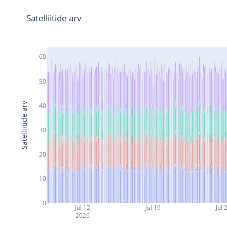
Satelliitide arv
60
50
Satelliitide arv
40
30
20
10
0
Jul 12
Jul 19
Jul 
2026