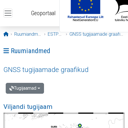
Liigu edasi põhisisu juurde
Geoportaal
Avaleht
Ruumiandmed
ESTPOS
GNSS tugijaamade graafikud
Ava menüü: Ruumiandmed
Ruumiandmed
GNSS tugijaamade graafikud
Tugijaamad
Viljandi tugijaam