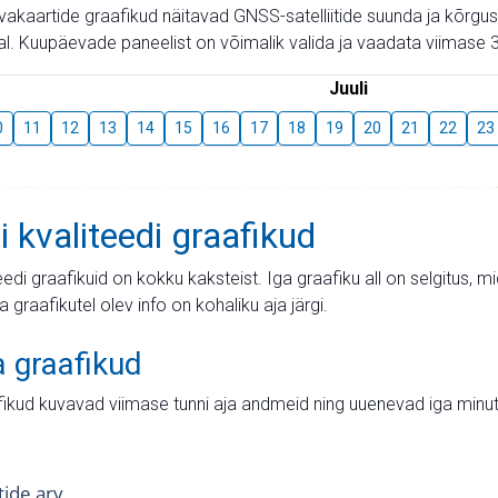
aevakaartide graafikud näitavad GNSS-satelliitide suunda ja kõr
l. Kuupäevade paneelist on võimalik valida ja vaadata viimase 3
Juuli
0
11
12
13
14
15
16
17
18
19
20
21
22
23
i kvaliteedi graafikud
teedi graafikuid on kokku kaksteist. Iga graafiku all on selgitus, 
ja graafikutel olev info on kohaliku aja järgi.
a graafikud
fikud kuvavad viimase tunni aja andmeid ning uuenevad iga minut