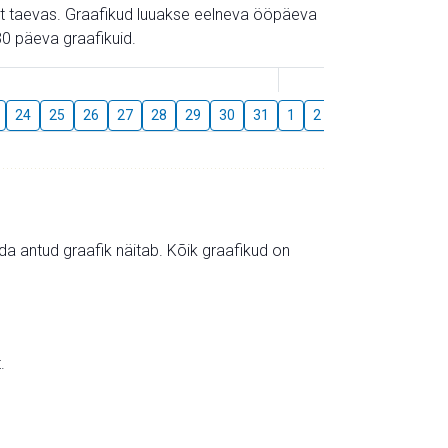
gust taevas. Graafikud luuakse eelneva ööpäeva
0 päeva graafikuid.
August
24
25
26
27
28
29
30
31
1
2
3
4
5
6
mida antud graafik näitab. Kõik graafikud on
.