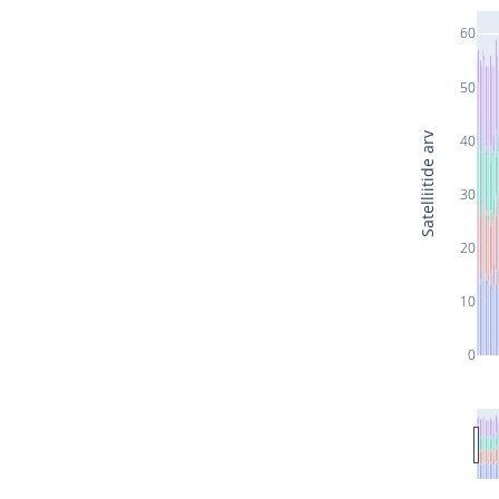
60
50
Satelliitide arv
40
30
20
10
0