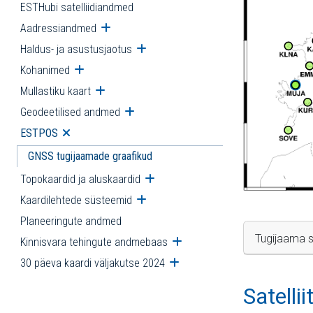
ESTHubi satelliidiandmed
Aadressiandmed
Ava alammenüü
Haldus- ja asustusjaotus
Ava alammenüü
Kohanimed
Ava alammenüü
Mullastiku kaart
Ava alammenüü
Geodeetilised andmed
Ava alammenüü
ESTPOS
Ava alammenüü
GNSS tugijaamade graafikud
Topokaardid ja aluskaardid
Ava alammenüü
Kaardilehtede süsteemid
Ava alammenüü
Planeeringute andmed
Tugijaama s
Kinnisvara tehingute andmebaas
Ava alammenüü
30 päeva kaardi väljakutse 2024
Ava alammenüü
Satelli