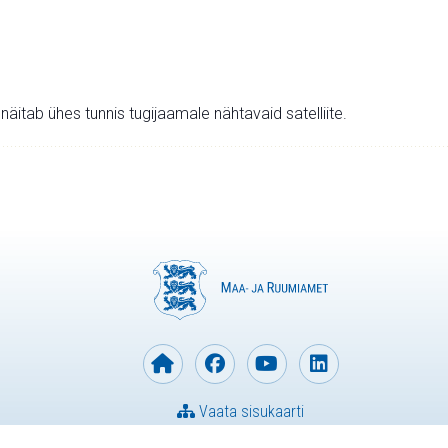
v näitab ühes tunnis tugijaamale nähtavaid satelliite.
Vaata sisukaarti