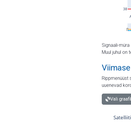
Signaali-müra 
Muul juhul on 
Viimase
Rippmenüüst s
uuenevad kord
Vali graaf
Satellii