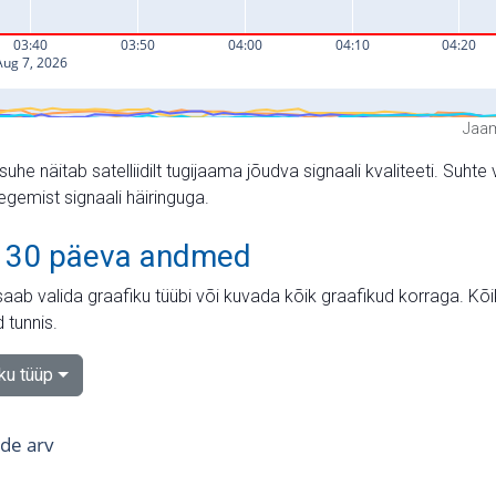
Jaam
suhe näitab satelliidilt tugijaama jõudva signaali kvaliteeti. Su
tegemist signaali häiringuga.
 30 päeva andmed
aab valida graafiku tüübi või kuvada kõik graafikud korraga. Kõ
 tunnis.
iku tüüp
tide arv