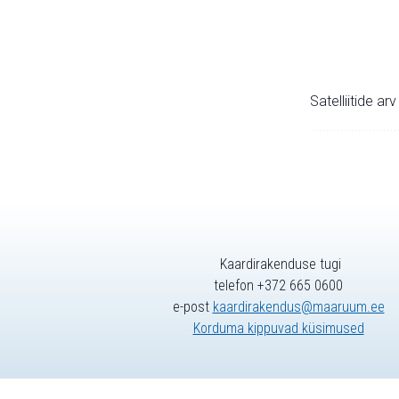
Satelliitide ar
Kaardirakenduse tugi
telefon +372 665 0600
e-post
kaardirakendus@maaruum.ee
Korduma kippuvad küsimused