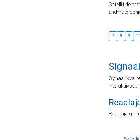
Satelliitide t
andmete põhja
7
8
9
1
Signaal
Signaali kvali
interaktiivsed 
Reaalaj
Reaalaja graa