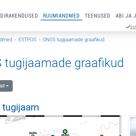
RDIRAKENDUSED
RUUMIANDMED
TEENUSED
ABI JA 
es
ndmed
ESTPOS
GNSS tugijaamade graafikud
tugijaamade graafikud
ad
i tugijaam