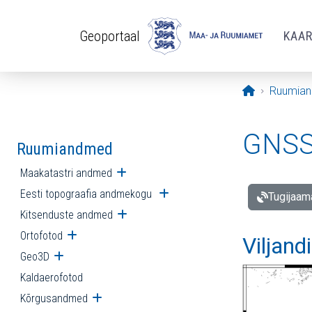
Liigu edasi põhisisu juurde
Geoportaal
KAA
Avaleht
Ruumia
GNSS 
Ruumiandmed
Maakatastri andmed
Ava alammenüü
Eesti topograafia andmekogu
Ava alammenüü
Tugijaam
Kitsenduste andmed
Ava alammenüü
Ortofotod
Ava alammenüü
Viljand
Geo3D
Ava alammenüü
Kaldaerofotod
Kõrgusandmed
Ava alammenüü