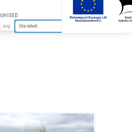
JUHISED
t
eng
Otsi