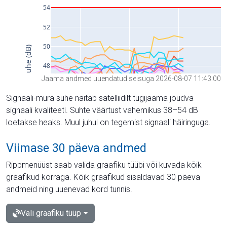
Jaama andmed uuendatud seisuga 2026-08-07 11:43:00
Signaali-müra suhe näitab satelliidilt tugijaama jõudva
signaali kvaliteeti. Suhte väärtust vahemikus 38–54 dB
loetakse heaks. Muul juhul on tegemist signaali häiringuga.
Viimase 30 päeva andmed
Rippmenüüst saab valida graafiku tüübi või kuvada kõik
graafikud korraga. Kõik graafikud sisaldavad 30 päeva
andmeid ning uuenevad kord tunnis.
Vali graafiku tüüp