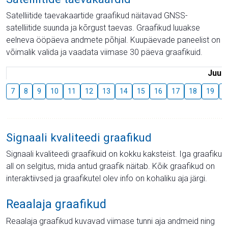
Satelliitide taevakaartide graafikud näitavad GNSS-
satelliitide suunda ja kõrgust taevas. Graafikud luuakse
eelneva ööpäeva andmete põhjal. Kuupäevade paneelist on
võimalik valida ja vaadata viimase 30 päeva graafikuid.
Juuli
7
8
9
10
11
12
13
14
15
16
17
18
19
2
Signaali kvaliteedi graafikud
Signaali kvaliteedi graafikuid on kokku kaksteist. Iga graafiku
all on selgitus, mida antud graafik näitab. Kõik graafikud on
interaktiivsed ja graafikutel olev info on kohaliku aja järgi.
Reaalaja graafikud
Reaalaja graafikud kuvavad viimase tunni aja andmeid ning