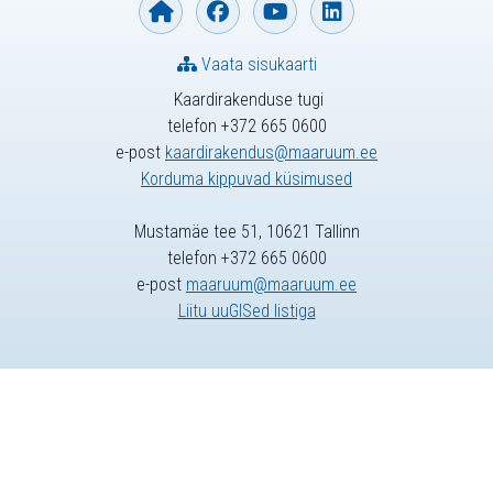
Vaata sisukaarti
Kaardirakenduse tugi
telefon +372 665 0600
e-post
kaardirakendus@maaruum.ee
Korduma kippuvad küsimused
Mustamäe tee 51, 10621 Tallinn
telefon +372 665 0600
e-post
maaruum@maaruum.ee
Liitu uuGISed listiga