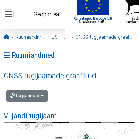
Liigu edasi põhisisu juurde
Geoportaal
Avaleht
Ruumiandmed
ESTPOS
GNSS tugijaamade graafikud
Ava menüü: Ruumiandmed
Ruumiandmed
GNSS tugijaamade graafikud
Tugijaamad
Viljandi tugijaam