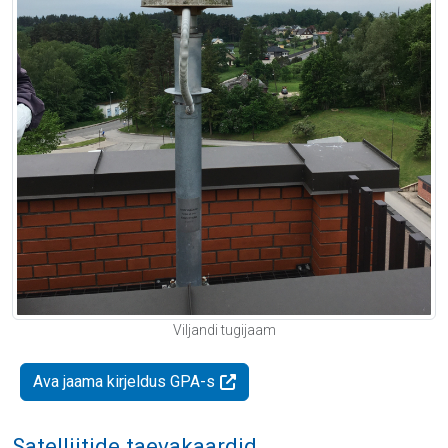
Viljandi tugijaam
Ava jaama kirjeldus GPA-s
Satelliitide taevakaardid