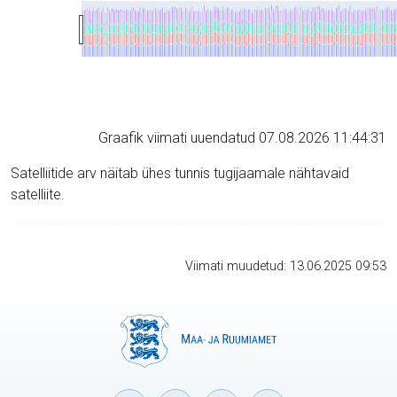
Graafik viimati uuendatud 07.08.2026 11:44:31
Satelliitide arv näitab ühes tunnis tugijaamale nähtavaid
satelliite.
Viimati muudetud: 13.06.2025 09:53