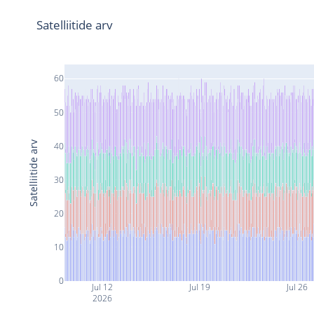
Satelliitide arv
60
50
Satelliitide arv
40
30
20
10
0
Jul 12
Jul 19
Jul 26
2026