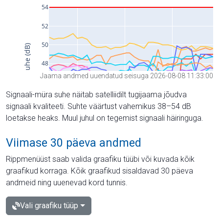
Jaama andmed uuendatud seisuga 2026-08-08 11:33:00
Signaali-müra suhe näitab satelliidilt tugijaama jõudva
signaali kvaliteeti. Suhte väärtust vahemikus 38–54 dB
loetakse heaks. Muul juhul on tegemist signaali häiringuga.
Viimase 30 päeva andmed
Rippmenüüst saab valida graafiku tüübi või kuvada kõik
graafikud korraga. Kõik graafikud sisaldavad 30 päeva
andmeid ning uuenevad kord tunnis.
Vali graafiku tüüp