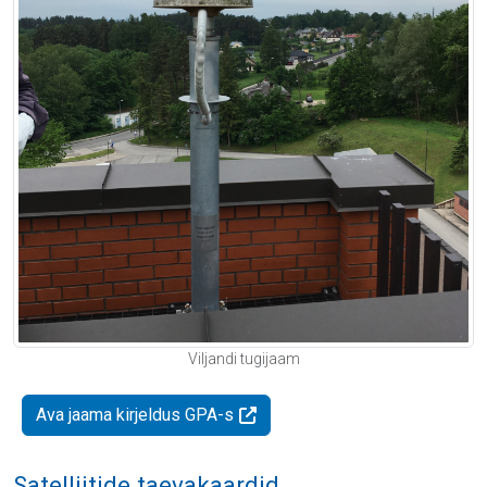
Viljandi tugijaam
Ava jaama kirjeldus GPA-s
Satelliitide taevakaardid