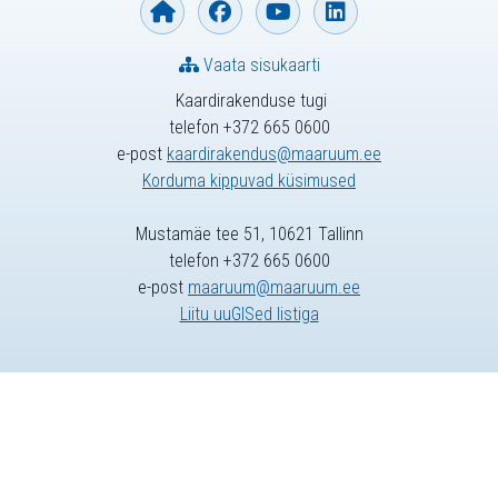
Vaata sisukaarti
Kaardirakenduse tugi
telefon +372 665 0600
e-post
kaardirakendus@maaruum.ee
Korduma kippuvad küsimused
Mustamäe tee 51, 10621 Tallinn
telefon +372 665 0600
e-post
maaruum@maaruum.ee
Liitu uuGISed listiga