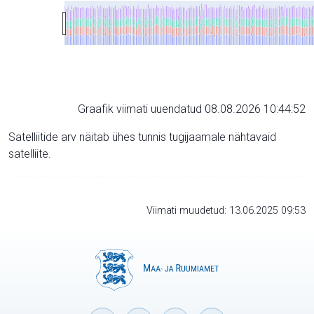
Graafik viimati uuendatud 08.08.2026 10:44:52
Satelliitide arv näitab ühes tunnis tugijaamale nähtavaid
satelliite.
Viimati muudetud: 13.06.2025 09:53