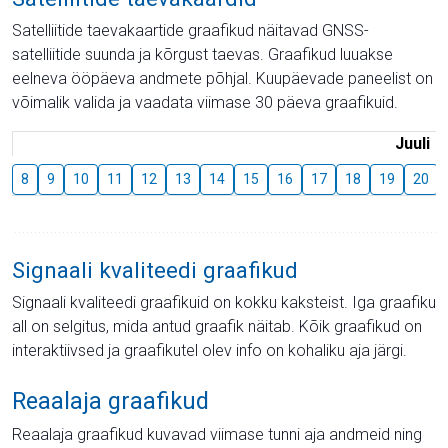
Satelliitide taevakaartide graafikud näitavad GNSS-
satelliitide suunda ja kõrgust taevas. Graafikud luuakse
eelneva ööpäeva andmete põhjal. Kuupäevade paneelist on
võimalik valida ja vaadata viimase 30 päeva graafikuid.
Juuli
8
9
10
11
12
13
14
15
16
17
18
19
20
Signaali kvaliteedi graafikud
Signaali kvaliteedi graafikuid on kokku kaksteist. Iga graafiku
all on selgitus, mida antud graafik näitab. Kõik graafikud on
interaktiivsed ja graafikutel olev info on kohaliku aja järgi.
Reaalaja graafikud
Reaalaja graafikud kuvavad viimase tunni aja andmeid ning