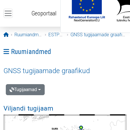
Liigu edasi põhisisu juurde
Geoportaal
Avaleht
Ruumiandmed
ESTPOS
GNSS tugijaamade graafikud
Ava menüü: Ruumiandmed
Ruumiandmed
GNSS tugijaamade graafikud
Tugijaamad
Viljandi tugijaam