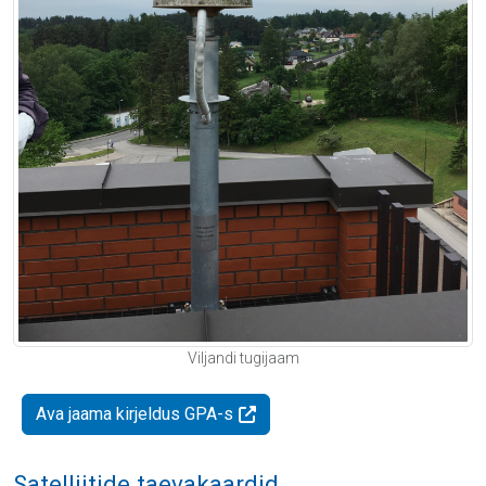
Viljandi tugijaam
Ava jaama kirjeldus GPA-s
Satelliitide taevakaardid