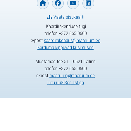
Vaata sisukaarti
Kaardirakenduse tugi
telefon +372 665 0600
e-post
kaardirakendus@maaruum.ee
Korduma kippuvad küsimused
Mustamäe tee 51, 10621 Tallinn
telefon +372 665 0600
e-post
maaruum@maaruum.ee
Liitu uuGISed listiga