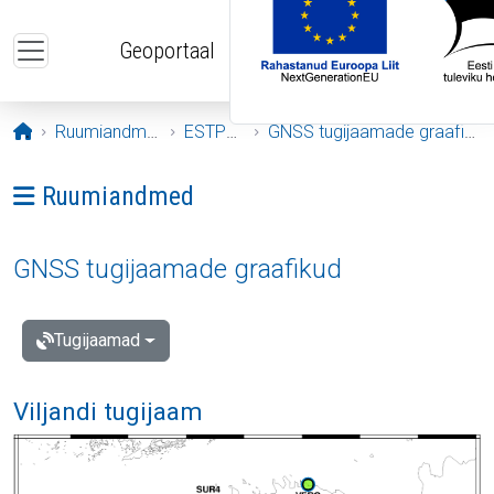
Liigu edasi põhisisu juurde
Geoportaal
Avaleht
Ruumiandmed
ESTPOS
GNSS tugijaamade graafikud
Ava menüü: Ruumiandmed
Ruumiandmed
GNSS tugijaamade graafikud
Tugijaamad
Viljandi tugijaam