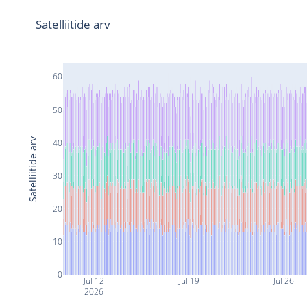
Satelliitide arv
60
50
Satelliitide arv
40
30
20
10
0
Jul 12
Jul 19
Jul 26
2026