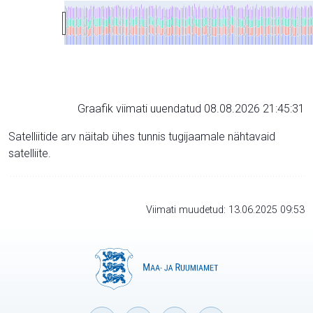
Graafik viimati uuendatud 08.08.2026 21:45:31
Satelliitide arv näitab ühes tunnis tugijaamale nähtavaid
satelliite.
Viimati muudetud: 13.06.2025 09:53