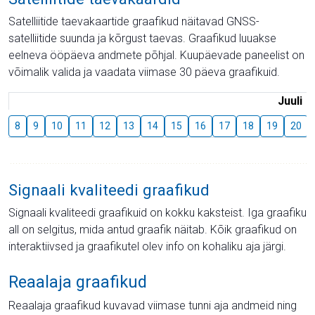
Satelliitide taevakaartide graafikud näitavad GNSS-
satelliitide suunda ja kõrgust taevas. Graafikud luuakse
eelneva ööpäeva andmete põhjal. Kuupäevade paneelist on
võimalik valida ja vaadata viimase 30 päeva graafikuid.
Juuli
8
9
10
11
12
13
14
15
16
17
18
19
20
Signaali kvaliteedi graafikud
Signaali kvaliteedi graafikuid on kokku kaksteist. Iga graafiku
all on selgitus, mida antud graafik näitab. Kõik graafikud on
interaktiivsed ja graafikutel olev info on kohaliku aja järgi.
Reaalaja graafikud
Reaalaja graafikud kuvavad viimase tunni aja andmeid ning