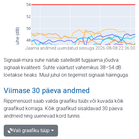
Jaama andmed uuendatud seisuga 2026-08-08 22:36:00
Signaali-müra suhe näitab satelliidilt tugijaama jõudva
signaali kvaliteeti. Suhte väärtust vahemikus 38–54 dB
loetakse heaks. Muul juhul on tegemist signaali häiringuga.
Viimase 30 päeva andmed
Rippmenüüst saab valida graafiku tüübi või kuvada kõik
graafikud korraga. Kõik graafikud sisaldavad 30 päeva
andmeid ning uuenevad kord tunnis.
Vali graafiku tüüp