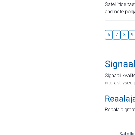
Satelliitide t
andmete põhja
6
7
8
9
Signaal
Signaali kvali
interaktiivsed 
Reaalaj
Reaalaja graa