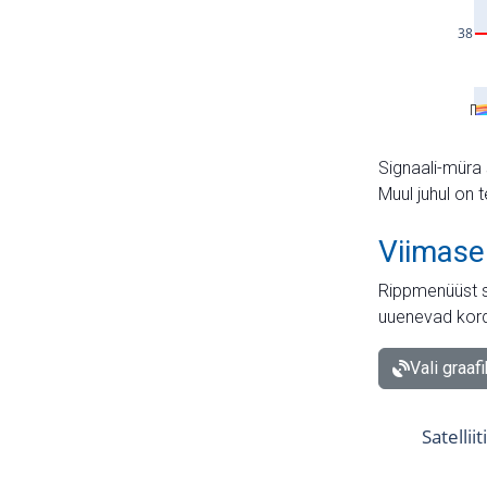
Signaali-müra 
Muul juhul on 
Viimase
Rippmenüüst s
uuenevad kord
Vali graaf
Satellii