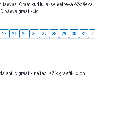
gust taevas. Graafikud luuakse eelneva ööpäeva
0 päeva graafikuid.
August
23
24
25
26
27
28
29
30
31
1
2
3
4
5
mida antud graafik näitab. Kõik graafikud on
.