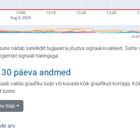
Jaam
suhe näitab satelliidilt tugijaama jõudva signaali kvaliteeti. Su
tegemist signaali häiringuga.
 30 päeva andmed
aab valida graafiku tüübi või kuvada kõik graafikud korraga. Kõ
 tunnis.
iku tüüp
tide arv