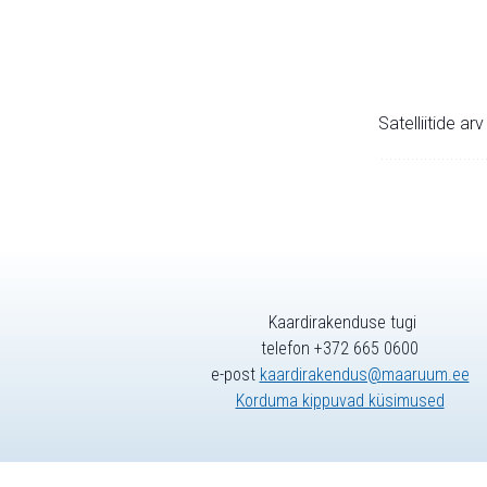
Satelliitide ar
Kaardirakenduse tugi
telefon +372 665 0600
e-post
kaardirakendus@maaruum.ee
Korduma kippuvad küsimused