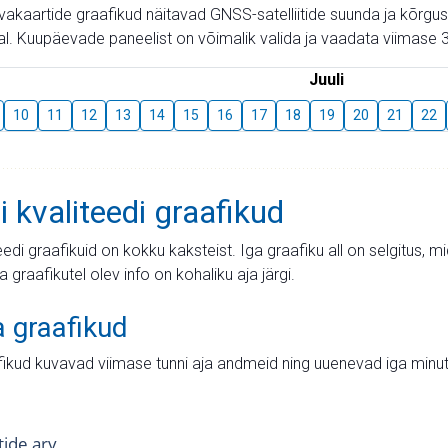
aevakaartide graafikud näitavad GNSS-satelliitide suunda ja kõr
l. Kuupäevade paneelist on võimalik valida ja vaadata viimase 3
Juuli
10
11
12
13
14
15
16
17
18
19
20
21
22
i kvaliteedi graafikud
teedi graafikuid on kokku kaksteist. Iga graafiku all on selgitus, 
ja graafikutel olev info on kohaliku aja järgi.
a graafikud
fikud kuvavad viimase tunni aja andmeid ning uuenevad iga minut