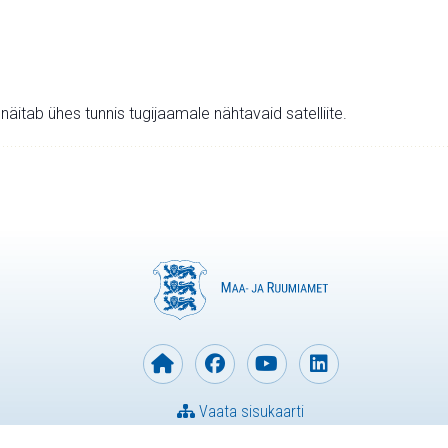
v näitab ühes tunnis tugijaamale nähtavaid satelliite.
Vaata sisukaarti