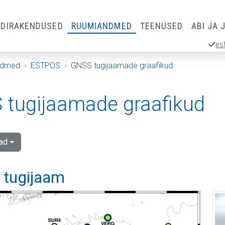
RDIRAKENDUSED
RUUMIANDMED
TEENUSED
ABI JA 
es
ndmed
ESTPOS
GNSS tugijaamade graafikud
tugijaamade graafikud
ad
i tugijaam