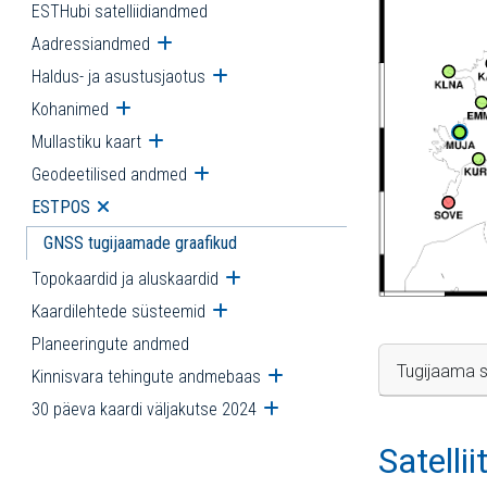
ESTHubi satelliidiandmed
Aadressiandmed
Ava alammenüü
Haldus- ja asustusjaotus
Ava alammenüü
Kohanimed
Ava alammenüü
Mullastiku kaart
Ava alammenüü
Geodeetilised andmed
Ava alammenüü
ESTPOS
Ava alammenüü
GNSS tugijaamade graafikud
Topokaardid ja aluskaardid
Ava alammenüü
Kaardilehtede süsteemid
Ava alammenüü
Planeeringute andmed
Tugijaama s
Kinnisvara tehingute andmebaas
Ava alammenüü
30 päeva kaardi väljakutse 2024
Ava alammenüü
Satelli