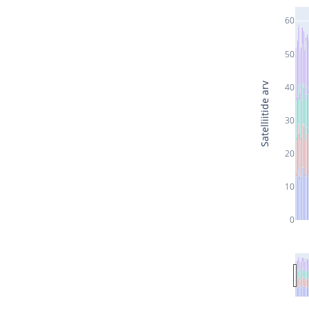
60
50
Satelliitide arv
40
30
20
10
0