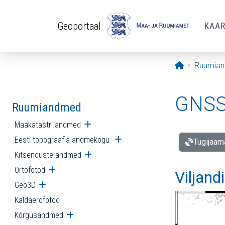
Liigu edasi põhisisu juurde
Geoportaal
KAA
Avaleht
Ruumia
GNSS 
Ruumiandmed
Maakatastri andmed
Ava alammenüü
Eesti topograafia andmekogu
Ava alammenüü
Tugijaam
Kitsenduste andmed
Ava alammenüü
Ortofotod
Ava alammenüü
Viljand
Geo3D
Ava alammenüü
Kaldaerofotod
Kõrgusandmed
Ava alammenüü