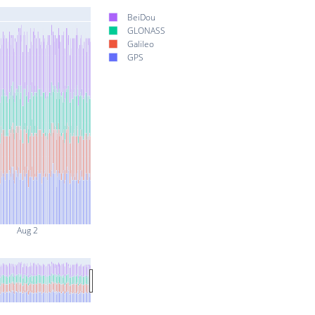
BeiDou
GLONASS
Galileo
GPS
Aug 2