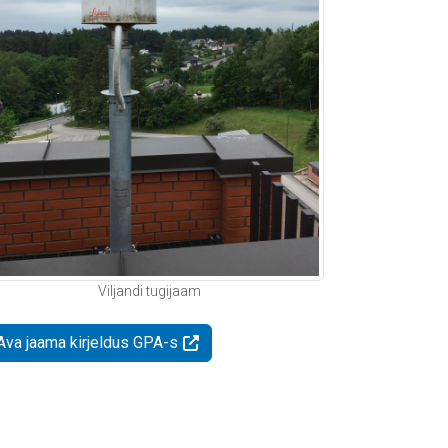
Viljandi tugijaam
Ava jaama kirjeldus GPA-s