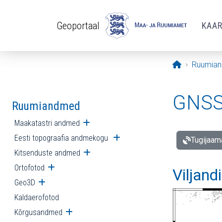
Liigu edasi põhisisu juurde
Geoportaal
KAA
Avaleht
Ruumia
GNSS 
Ruumiandmed
Maakatastri andmed
Ava alammenüü
Eesti topograafia andmekogu
Ava alammenüü
Tugijaam
Kitsenduste andmed
Ava alammenüü
Ortofotod
Ava alammenüü
Viljand
Geo3D
Ava alammenüü
Kaldaerofotod
Kõrgusandmed
Ava alammenüü