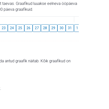
gust taevas. Graafikud luuakse eelneva ööpäeva
0 päeva graafikuid.
August
23
24
25
26
27
28
29
30
31
1
2
3
4
5
mida antud graafik näitab. Kõik graafikud on
.