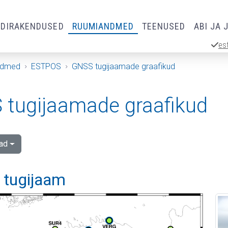
RDIRAKENDUSED
RUUMIANDMED
TEENUSED
ABI JA 
es
ndmed
ESTPOS
GNSS tugijaamade graafikud
tugijaamade graafikud
ad
i tugijaam