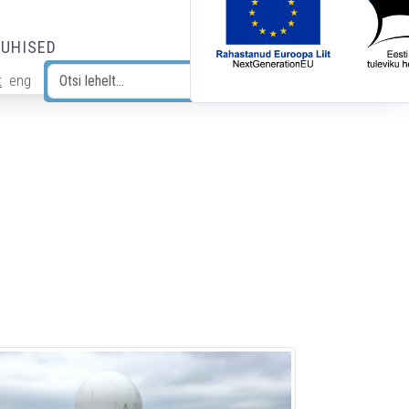
JUHISED
t
eng
Otsi