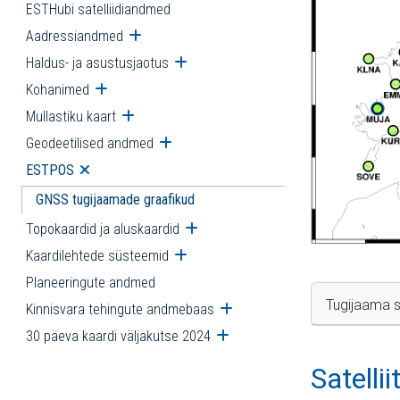
ESTHubi satelliidiandmed
Aadressiandmed
Ava alammenüü
Haldus- ja asustusjaotus
Ava alammenüü
Kohanimed
Ava alammenüü
Mullastiku kaart
Ava alammenüü
Geodeetilised andmed
Ava alammenüü
ESTPOS
Ava alammenüü
GNSS tugijaamade graafikud
Topokaardid ja aluskaardid
Ava alammenüü
Kaardilehtede süsteemid
Ava alammenüü
Planeeringute andmed
Tugijaama s
Kinnisvara tehingute andmebaas
Ava alammenüü
30 päeva kaardi väljakutse 2024
Ava alammenüü
Satelli