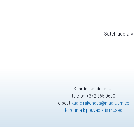
Satelliitide ar
Kaardirakenduse tugi
telefon +372 665 0600
e-post
kaardirakendus@maaruum.ee
Korduma kippuvad küsimused