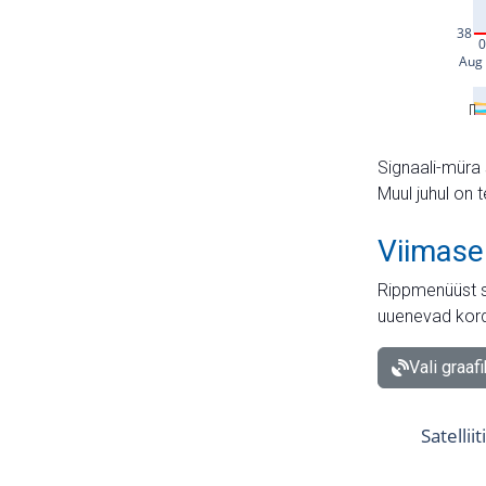
Signaali-müra 
Muul juhul on 
Viimase
Rippmenüüst s
uuenevad kord
Vali graaf
Satellii