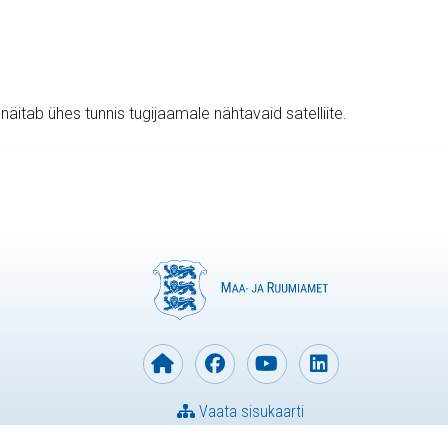
v näitab ühes tunnis tugijaamale nähtavaid satelliite.
Vaata sisukaarti