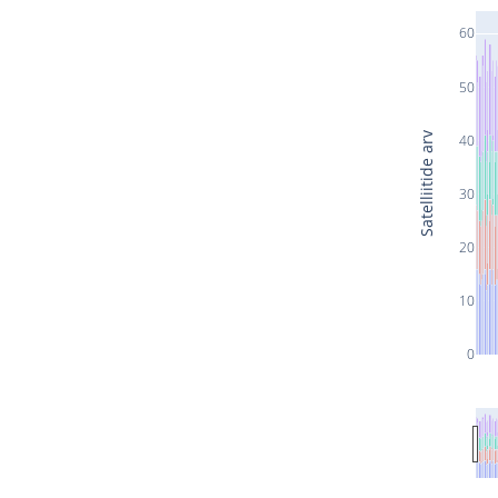
60
50
Satelliitide arv
40
30
20
10
0