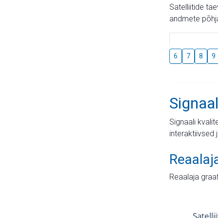
Satelliitide t
andmete põhja
6
7
8
9
Signaal
Signaali kvali
interaktiivsed 
Reaalaj
Reaalaja graa