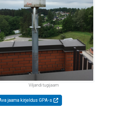
Viljandi tugijaam
Ava jaama kirjeldus GPA-s