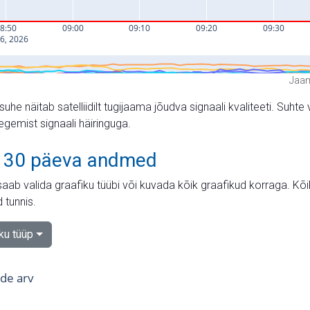
Jaam
suhe näitab satelliidilt tugijaama jõudva signaali kvaliteeti. Su
tegemist signaali häiringuga.
 30 päeva andmed
aab valida graafiku tüübi või kuvada kõik graafikud korraga. Kõ
 tunnis.
iku tüüp
tide arv