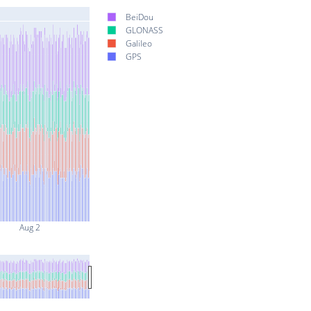
BeiDou
GLONASS
Galileo
GPS
Aug 2