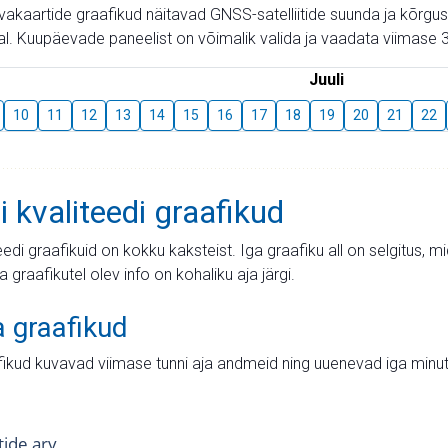
aevakaartide graafikud näitavad GNSS-satelliitide suunda ja kõr
l. Kuupäevade paneelist on võimalik valida ja vaadata viimase 3
Juuli
10
11
12
13
14
15
16
17
18
19
20
21
22
i kvaliteedi graafikud
teedi graafikuid on kokku kaksteist. Iga graafiku all on selgitus, 
ja graafikutel olev info on kohaliku aja järgi.
a graafikud
fikud kuvavad viimase tunni aja andmeid ning uuenevad iga minut