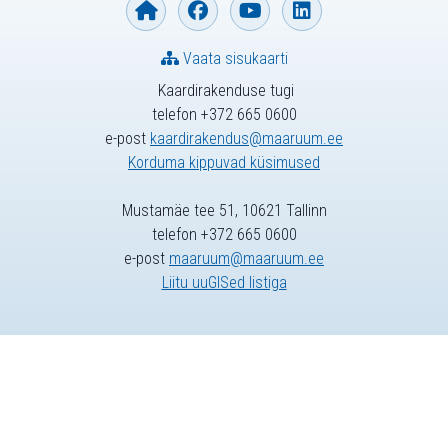
Vaata sisukaarti
Kaardirakenduse tugi
telefon +372 665 0600
e-post
kaardirakendus@maaruum.ee
Korduma kippuvad küsimused
Mustamäe tee 51, 10621 Tallinn
telefon +372 665 0600
e-post
maaruum@maaruum.ee
Liitu uuGISed listiga