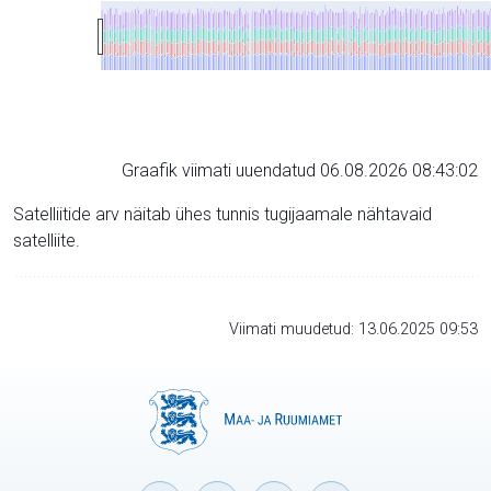
Graafik viimati uuendatud 06.08.2026 08:43:02
Satelliitide arv näitab ühes tunnis tugijaamale nähtavaid
satelliite.
Viimati muudetud: 13.06.2025 09:53