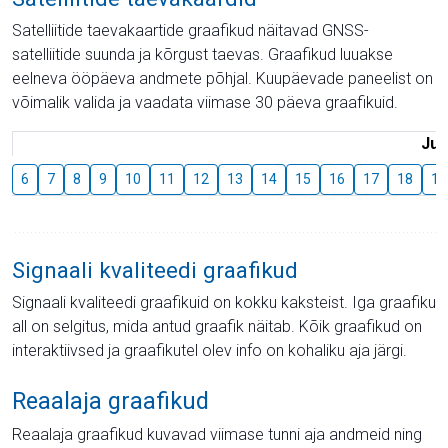
Satelliitide taevakaartide graafikud näitavad GNSS-
satelliitide suunda ja kõrgust taevas. Graafikud luuakse
eelneva ööpäeva andmete põhjal. Kuupäevade paneelist on
võimalik valida ja vaadata viimase 30 päeva graafikuid.
Juu
6
7
8
9
10
11
12
13
14
15
16
17
18
19
Signaali kvaliteedi graafikud
Signaali kvaliteedi graafikuid on kokku kaksteist. Iga graafiku
all on selgitus, mida antud graafik näitab. Kõik graafikud on
interaktiivsed ja graafikutel olev info on kohaliku aja järgi.
Reaalaja graafikud
Reaalaja graafikud kuvavad viimase tunni aja andmeid ning