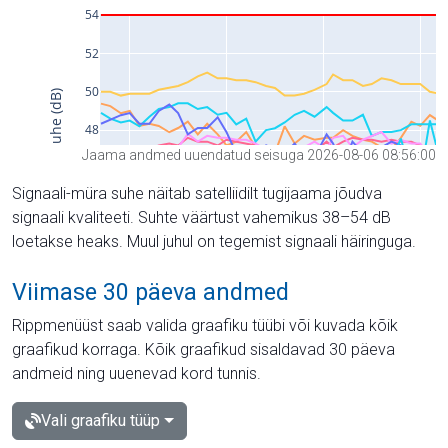
Jaama andmed uuendatud seisuga 2026-08-06 08:56:00
Signaali-müra suhe näitab satelliidilt tugijaama jõudva
signaali kvaliteeti. Suhte väärtust vahemikus 38–54 dB
loetakse heaks. Muul juhul on tegemist signaali häiringuga.
Viimase 30 päeva andmed
Rippmenüüst saab valida graafiku tüübi või kuvada kõik
graafikud korraga. Kõik graafikud sisaldavad 30 päeva
andmeid ning uuenevad kord tunnis.
Vali graafiku tüüp