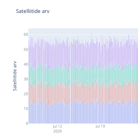
Satelliitide arv
60
50
Satelliitide arv
40
30
20
10
0
Jul 12
Jul 19
2026