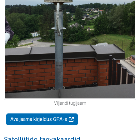
Viljandi tugijaam
Ava jaama kirjeldus GPA-s
Satelliitide taevakaardid