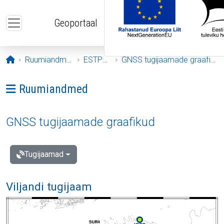
Liigu edasi põhisisu juurde
Geoportaal
Avaleht
Ruumiandmed
ESTPOS
GNSS tugijaamade graafikud
Ava menüü: Ruumiandmed
Ruumiandmed
GNSS tugijaamade graafikud
Tugijaamad
Viljandi tugijaam