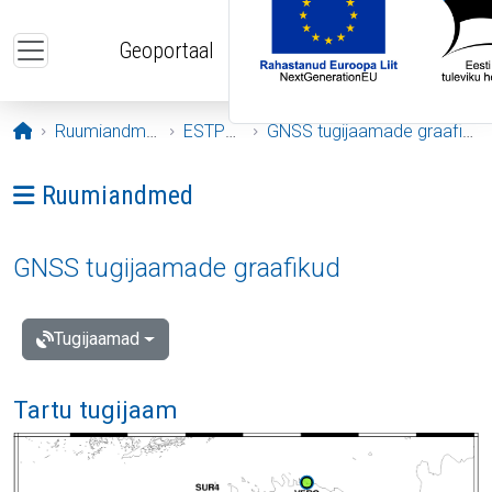
Liigu edasi põhisisu juurde
Geoportaal
Avaleht
Ruumiandmed
ESTPOS
GNSS tugijaamade graafikud
Ava menüü: Ruumiandmed
Ruumiandmed
GNSS tugijaamade graafikud
Tugijaamad
Tartu tugijaam