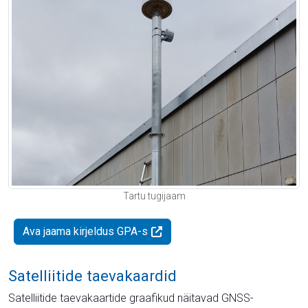
Tartu tugijaam
Ava jaama kirjeldus GPA-s
Satelliitide taevakaardid
Satelliitide taevakaartide graafikud näitavad GNSS-