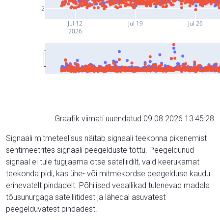
2
Jul 12
Jul 19
Jul 26
2026
Graafik viimati uuendatud 09.08.2026 13:45:28
Signaali mitmeteelisus näitab signaali teekonna pikenemist
sentimeetrites signaali peegelduste tõttu. Peegeldunud
signaal ei tule tugijaama otse satelliidilt, vaid keerukamat
teekonda pidi, kas ühe- või mitmekordse peegelduse kaudu
erinevatelt pindadelt. Põhilised veaallikad tulenevad madala
tõusunurgaga satelliitidest ja lähedal asuvatest
peegelduvatest pindadest.