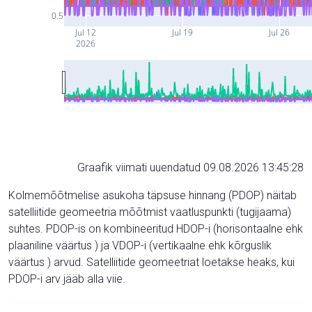
0.5
Jul 12
Jul 19
Jul 26
2026
Graafik viimati uuendatud 09.08.2026 13:45:28
Kolmemõõtmelise asukoha täpsuse hinnang (PDOP) näitab
satelliitide geomeetria mõõtmist vaatluspunkti (tugijaama)
suhtes. PDOP-is on kombineeritud HDOP-i (horisontaalne ehk
plaaniline väärtus ) ja VDOP-i (vertikaalne ehk kõrguslik
väärtus ) arvud. Satelliitide geomeetriat loetakse heaks, kui
PDOP-i arv jääb alla viie.