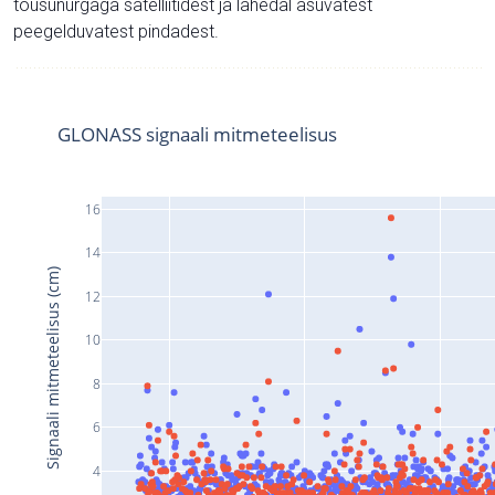
tõusunurgaga satelliitidest ja lähedal asuvatest
peegelduvatest pindadest.
GLONASS signaali mitmeteelisus
16
14
Signaali mitmeteelisus (cm)
12
10
8
6
4