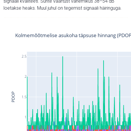
signaali kvaliteeti. Suhte väärtust vahemikus 38–54 dB
loetakse heaks. Muul juhul on tegemist signaali häiringuga.
Kolmemõõtmelise asukoha täpsuse hinnang (PDOP
2.5
2
PDOP
1.5
1