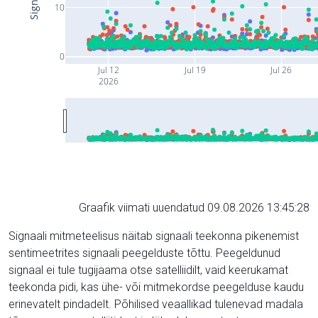
10
0
Jul 12
Jul 19
Jul 26
2026
Graafik viimati uuendatud 09.08.2026 13:45:28
Signaali mitmeteelisus näitab signaali teekonna pikenemist
sentimeetrites signaali peegelduste tõttu. Peegeldunud
signaal ei tule tugijaama otse satelliidilt, vaid keerukamat
teekonda pidi, kas ühe- või mitmekordse peegelduse kaudu
erinevatelt pindadelt. Põhilised veaallikad tulenevad madala