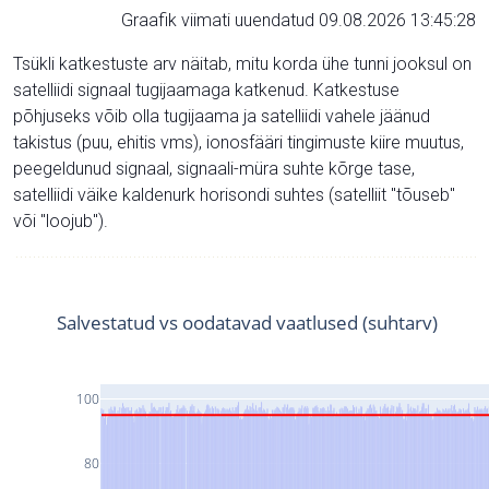
Graafik viimati uuendatud 09.08.2026 13:45:28
Tsükli katkestuste arv näitab, mitu korda ühe tunni jooksul on
satelliidi signaal tugijaamaga katkenud. Katkestuse
põhjuseks võib olla tugijaama ja satelliidi vahele jäänud
takistus (puu, ehitis vms), ionosfääri tingimuste kiire muutus,
peegeldunud signaal, signaali-müra suhte kõrge tase,
satelliidi väike kaldenurk horisondi suhtes (satelliit "tõuseb"
või "loojub").
Salvestatud vs oodatavad vaatlused (suhtarv)
100
80