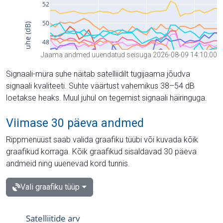
Jaama andmed uuendatud seisuga 2026-08-09 14:10:00
Signaali-müra suhe näitab satelliidilt tugijaama jõudva
signaali kvaliteeti. Suhte väärtust vahemikus 38–54 dB
loetakse heaks. Muul juhul on tegemist signaali häiringuga.
Viimase 30 päeva andmed
Rippmenüüst saab valida graafiku tüübi või kuvada kõik
graafikud korraga. Kõik graafikud sisaldavad 30 päeva
andmeid ning uuenevad kord tunnis.
Vali graafiku tüüp
Satelliitide arv