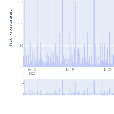
150
Tsükli katkestuste arv
100
50
0
Jul 12
Jul 19
Jul 26
2026