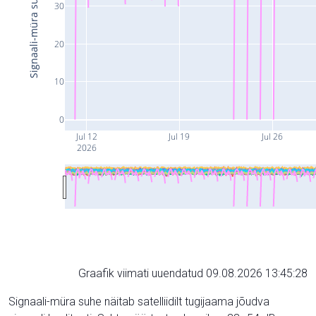
Signaali-müra suhe (dB)
30
20
10
0
Jul 12
Jul 19
Jul 26
2026
Graafik viimati uuendatud 09.08.2026 13:45:28
Signaali-müra suhe näitab satelliidilt tugijaama jõudva