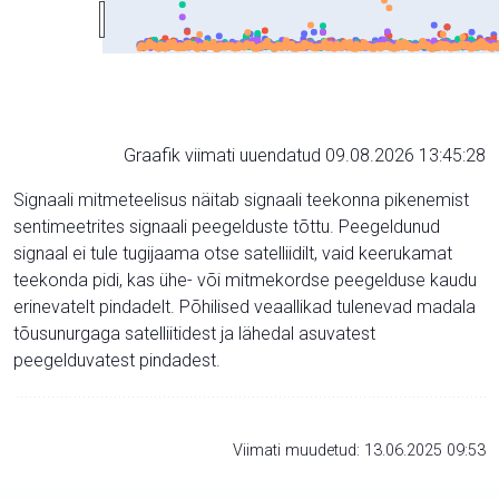
Graafik viimati uuendatud 09.08.2026 13:45:28
Signaali mitmeteelisus näitab signaali teekonna pikenemist
sentimeetrites signaali peegelduste tõttu. Peegeldunud
signaal ei tule tugijaama otse satelliidilt, vaid keerukamat
teekonda pidi, kas ühe- või mitmekordse peegelduse kaudu
erinevatelt pindadelt. Põhilised veaallikad tulenevad madala
tõusunurgaga satelliitidest ja lähedal asuvatest
peegelduvatest pindadest.
Viimati muudetud: 13.06.2025 09:53