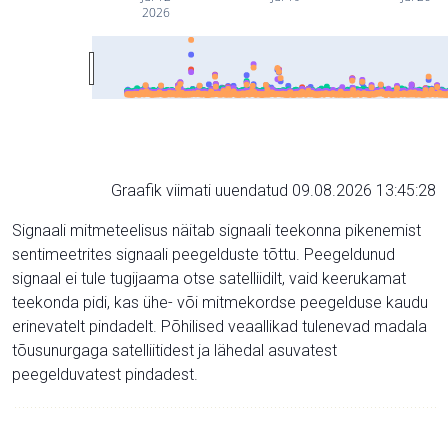
2026
Graafik viimati uuendatud 09.08.2026 13:45:28
Signaali mitmeteelisus näitab signaali teekonna pikenemist
sentimeetrites signaali peegelduste tõttu. Peegeldunud
signaal ei tule tugijaama otse satelliidilt, vaid keerukamat
teekonda pidi, kas ühe- või mitmekordse peegelduse kaudu
erinevatelt pindadelt. Põhilised veaallikad tulenevad madala
tõusunurgaga satelliitidest ja lähedal asuvatest
peegelduvatest pindadest.