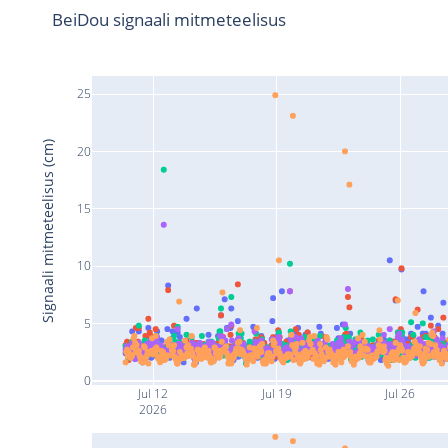
BeiDou signaali mitmeteelisus
25
Signaali mitmeteelisus (cm)
20
15
10
5
0
Jul 12
Jul 19
Jul 26
2026