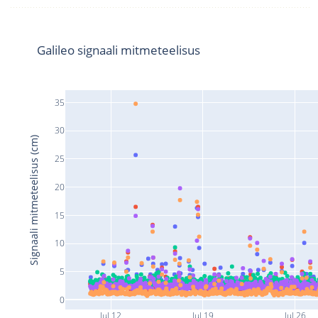
Galileo signaali mitmeteelisus
35
30
Signaali mitmeteelisus (cm)
25
20
15
10
5
0
Jul 12
Jul 19
Jul 26