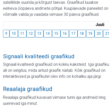
satelliitide suunda ja kõrgust taevas. Graafikud luuakse
eelneva ööpäeva andmete põhjal. Kuupäevade paneelist on
võimalik valida ja vaadata viimase 30 päeva graafikuid.
Juuli
9
10
11
12
13
14
15
16
17
18
19
20
21
Signaali kvaliteedi graafikud
Signaali kvaliteedi graafikuid on kokku kaksteist. Iga graafiku
all on selgitus, mida antud graafik näitab. Kõik graafikud on
interaktiivsed ja graafikutel olev info on kohaliku aja järgi.
Reaalaja graafikud
Reaalaja graafikud kuvavad viimase tunni aja andmeid ning
uuenevad iga minut.