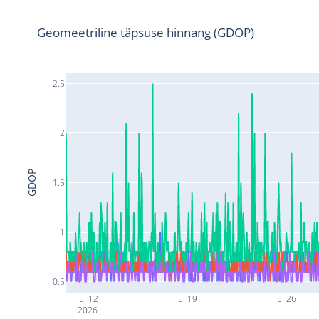
Geomeetriline täpsuse hinnang (GDOP)
2.5
2
GDOP
1.5
1
0.5
Jul 12
Jul 19
Jul 26
2026