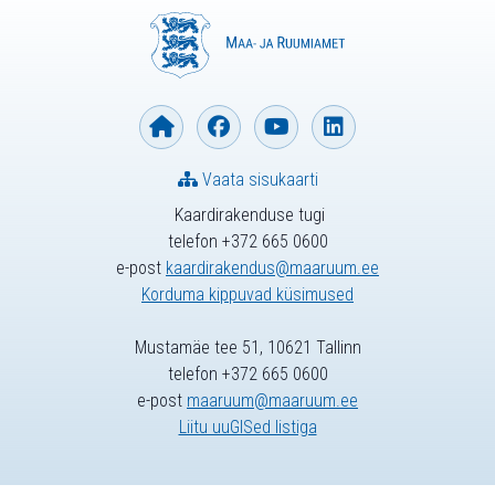
Vaata sisukaarti
Kaardirakenduse tugi
telefon +372 665 0600
e-post
kaardirakendus@maaruum.ee
Korduma kippuvad küsimused
Mustamäe tee 51, 10621 Tallinn
telefon +372 665 0600
e-post
maaruum@maaruum.ee
Liitu uuGISed listiga