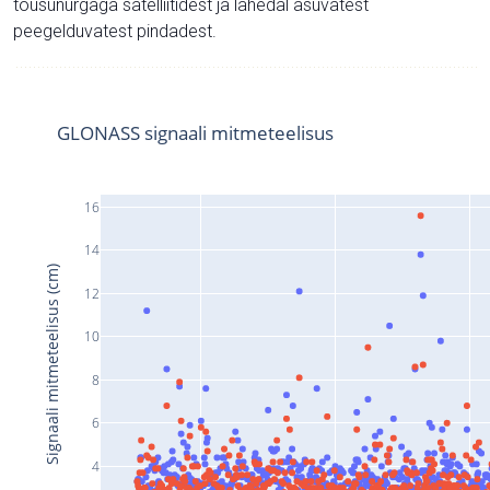
tõusunurgaga satelliitidest ja lähedal asuvatest
peegelduvatest pindadest.
GLONASS signaali mitmeteelisus
16
14
Signaali mitmeteelisus (cm)
12
10
8
6
4