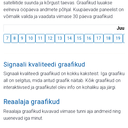
satelliitide suunda ja kõrgust taevas. Graafikud luuakse
eelneva ööpäeva andmete põhjal. Kuupäevade paneelist on
võimalik valida ja vaadata viimase 30 päeva graafikuid.
Juuli
7
8
9
10
11
12
13
14
15
16
17
18
19
2
Signaali kvaliteedi graafikud
Signaali kvaliteedi graafikuid on kokku kaksteist. Iga graafiku
all on selgitus, mida antud graafik näitab. Kõik graafikud on
interaktiivsed ja graafikutel olev info on kohaliku aja järgi.
Reaalaja graafikud
Reaalaja graafikud kuvavad viimase tunni aja andmeid ning
uuenevad iga minut.