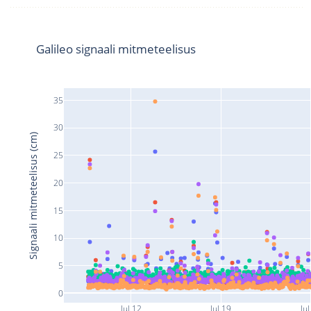
Galileo signaali mitmeteelisus
35
30
Signaali mitmeteelisus (cm)
25
20
15
10
5
0
Jul 12
Jul 19
Jul