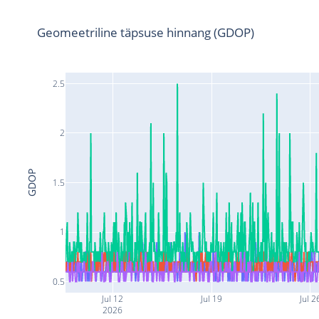
Geomeetriline täpsuse hinnang (GDOP)
2.5
2
GDOP
1.5
1
0.5
Jul 12
Jul 19
Jul 2
2026