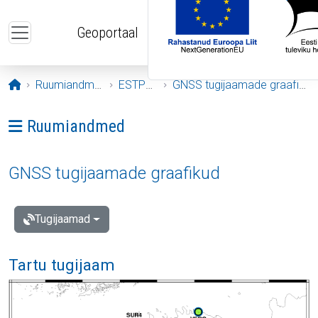
Liigu edasi põhisisu juurde
Geoportaal
Avaleht
Ruumiandmed
ESTPOS
GNSS tugijaamade graafikud
Ava menüü: Ruumiandmed
Ruumiandmed
GNSS tugijaamade graafikud
Tugijaamad
Tartu tugijaam