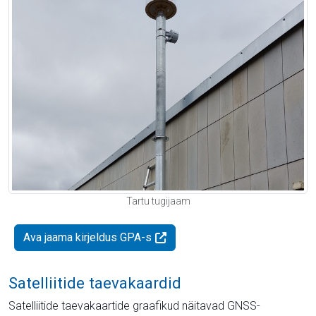
Tartu tugijaam
Ava jaama kirjeldus GPA-s
Satelliitide taevakaardid
Satelliitide taevakaartide graafikud näitavad GNSS-