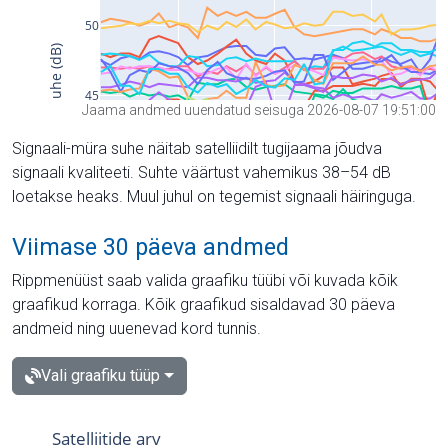
Jaama andmed uuendatud seisuga 2026-08-07 19:51:00
Signaali-müra suhe näitab satelliidilt tugijaama jõudva
signaali kvaliteeti. Suhte väärtust vahemikus 38–54 dB
loetakse heaks. Muul juhul on tegemist signaali häiringuga.
Viimase 30 päeva andmed
Rippmenüüst saab valida graafiku tüübi või kuvada kõik
graafikud korraga. Kõik graafikud sisaldavad 30 päeva
andmeid ning uuenevad kord tunnis.
Vali graafiku tüüp
Satelliitide arv