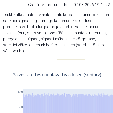
Graafik viimati uuendatud 07.08.2026 19:45:22
Tsükli katkestuste arv näitab, mitu korda ühe tunni jooksul on
satelliidi signaal tugijaamaga katkenud. Katkestuse
põhjuseks võib olla tugijaama ja satelliidi vahele jäänud
takistus (puu, ehitis vms), ionosfääri tingimuste kiire muutus,
peegeldunud signaal, signaali-müra suhte kõrge tase,
satelliidi väike kaldenurk horisondi suhtes (satelliit "tõuseb"
või "loojub").
Salvestatud vs oodatavad vaatlused (suhtarv)
100
80