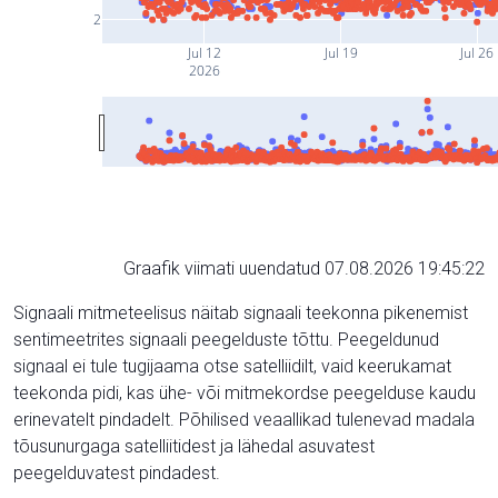
2
Jul 12
Jul 19
Jul 26
2026
Graafik viimati uuendatud 07.08.2026 19:45:22
Signaali mitmeteelisus näitab signaali teekonna pikenemist
sentimeetrites signaali peegelduste tõttu. Peegeldunud
signaal ei tule tugijaama otse satelliidilt, vaid keerukamat
teekonda pidi, kas ühe- või mitmekordse peegelduse kaudu
erinevatelt pindadelt. Põhilised veaallikad tulenevad madala
tõusunurgaga satelliitidest ja lähedal asuvatest
peegelduvatest pindadest.