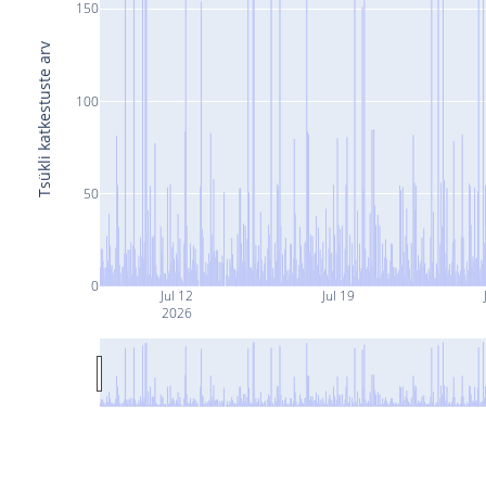
150
Tsükli katkestuste arv
100
50
0
Jul 12
Jul 19
2026