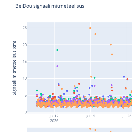
BeiDou signaali mitmeteelisus
25
Signaali mitmeteelisus (cm)
20
15
10
5
0
Jul 12
Jul 19
Jul 26
2026