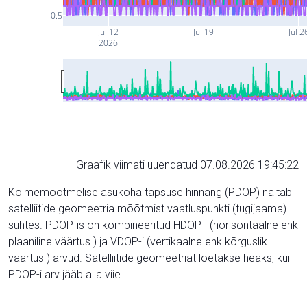
0.5
Jul 12
Jul 19
Jul 2
2026
Graafik viimati uuendatud 07.08.2026 19:45:22
Kolmemõõtmelise asukoha täpsuse hinnang (PDOP) näitab
satelliitide geomeetria mõõtmist vaatluspunkti (tugijaama)
suhtes. PDOP-is on kombineeritud HDOP-i (horisontaalne ehk
plaaniline väärtus ) ja VDOP-i (vertikaalne ehk kõrguslik
väärtus ) arvud. Satelliitide geomeetriat loetakse heaks, kui
PDOP-i arv jääb alla viie.