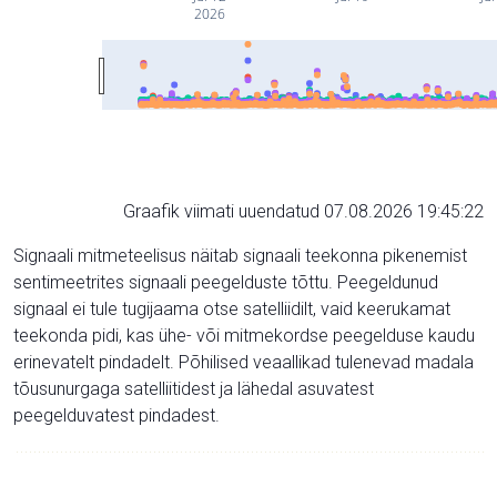
2026
Graafik viimati uuendatud 07.08.2026 19:45:22
Signaali mitmeteelisus näitab signaali teekonna pikenemist
sentimeetrites signaali peegelduste tõttu. Peegeldunud
signaal ei tule tugijaama otse satelliidilt, vaid keerukamat
teekonda pidi, kas ühe- või mitmekordse peegelduse kaudu
erinevatelt pindadelt. Põhilised veaallikad tulenevad madala
tõusunurgaga satelliitidest ja lähedal asuvatest
peegelduvatest pindadest.