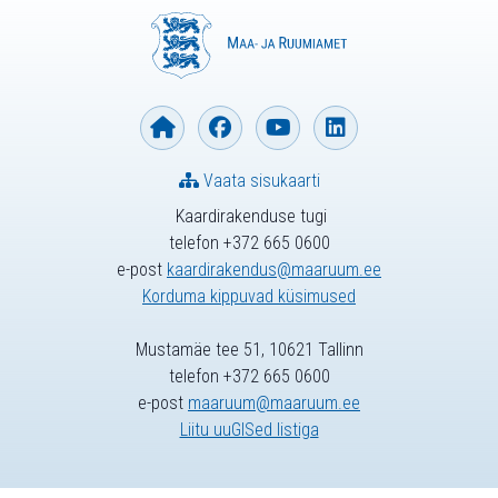
Vaata sisukaarti
Kaardirakenduse tugi
telefon +372 665 0600
e-post
kaardirakendus@maaruum.ee
Korduma kippuvad küsimused
Mustamäe tee 51, 10621 Tallinn
telefon +372 665 0600
e-post
maaruum@maaruum.ee
Liitu uuGISed listiga