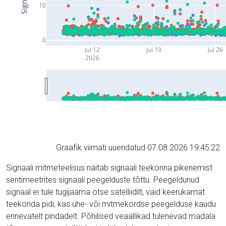
10
0
Jul 12
Jul 19
Jul 26
2026
Graafik viimati uuendatud 07.08.2026 19:45:22
Signaali mitmeteelisus näitab signaali teekonna pikenemist
sentimeetrites signaali peegelduste tõttu. Peegeldunud
signaal ei tule tugijaama otse satelliidilt, vaid keerukamat
teekonda pidi, kas ühe- või mitmekordse peegelduse kaudu
erinevatelt pindadelt. Põhilised veaallikad tulenevad madala