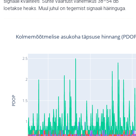
signaali kvaliteeti. Suhte väärtust vahemikus 38–54 dB
loetakse heaks. Muul juhul on tegemist signaali häiringuga.
Kolmemõõtmelise asukoha täpsuse hinnang (PDOP
2.5
2
PDOP
1.5
1