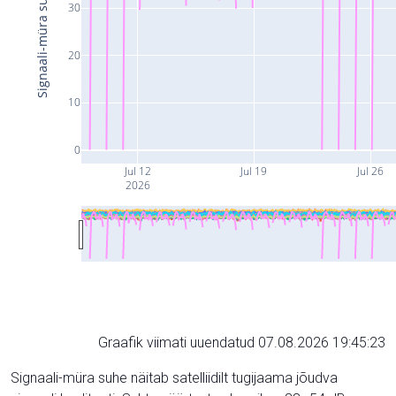
Signaali-müra suhe (dB)
30
20
10
0
Jul 12
Jul 19
Jul 26
2026
Graafik viimati uuendatud 07.08.2026 19:45:23
Signaali-müra suhe näitab satelliidilt tugijaama jõudva