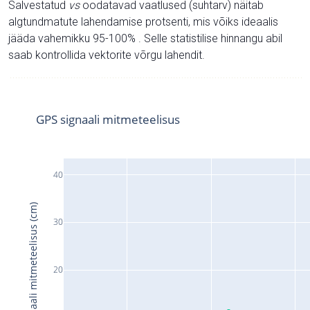
Salvestatud
vs
oodatavad vaatlused (suhtarv) näitab
algtundmatute lahendamise protsenti, mis võiks ideaalis
jääda vahemikku 95-100% . Selle statistilise hinnangu abil
saab kontrollida vektorite võrgu lahendit.
GPS signaali mitmeteelisus
40
Signaali mitmeteelisus (cm)
30
20