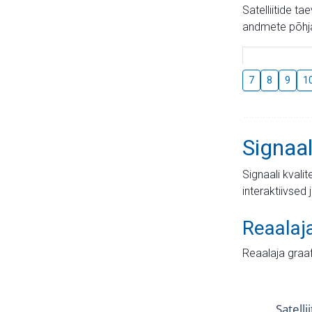
Satelliitide t
andmete põhja
7
8
9
1
Signaal
Signaali kvali
interaktiivsed 
Reaalaj
Reaalaja graa