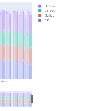
BeiDou
GLONASS
Galileo
GPS
Aug 2