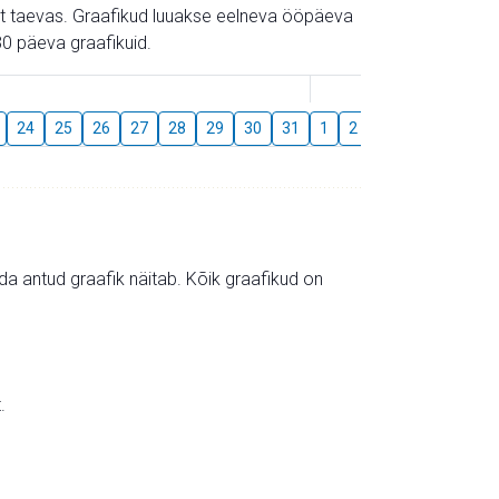
gust taevas. Graafikud luuakse eelneva ööpäeva
0 päeva graafikuid.
August
24
25
26
27
28
29
30
31
1
2
3
4
5
6
mida antud graafik näitab. Kõik graafikud on
.