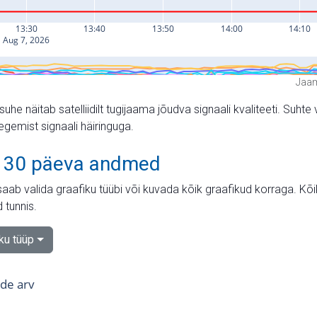
Jaam
suhe näitab satelliidilt tugijaama jõudva signaali kvaliteeti. Su
tegemist signaali häiringuga.
 30 päeva andmed
aab valida graafiku tüübi või kuvada kõik graafikud korraga. Kõ
 tunnis.
iku tüüp
tide arv