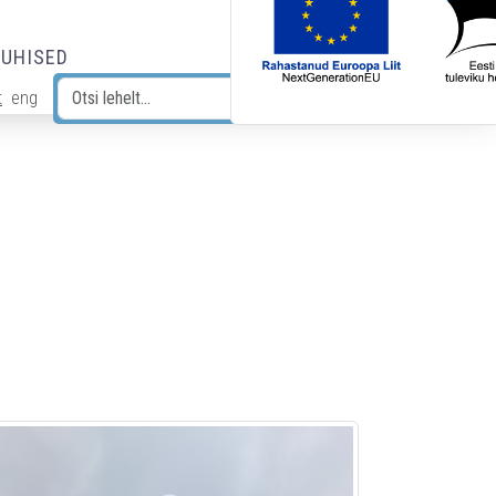
JUHISED
t
eng
Otsi