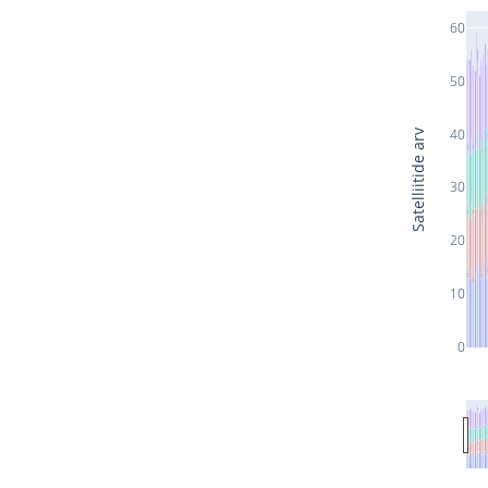
60
50
40
Satelliitide arv
30
20
10
0