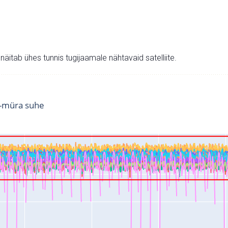
v näitab ühes tunnis tugijaamale nähtavaid satelliite.
i-müra suhe