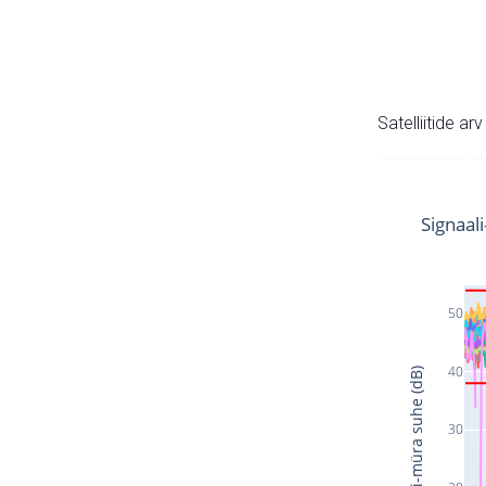
Satelliitide ar
Signaal
50
40
Signaali-müra suhe (dB)
30