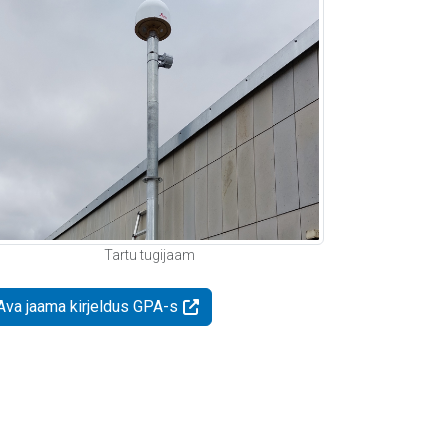
Tartu tugijaam
Ava jaama kirjeldus GPA-s