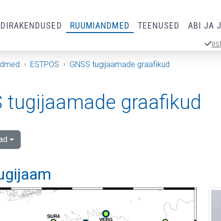
RDIRAKENDUSED
RUUMIANDMED
TEENUSED
ABI JA 
es
ndmed
ESTPOS
GNSS tugijaamade graafikud
tugijaamade graafikud
ad
tugijaam