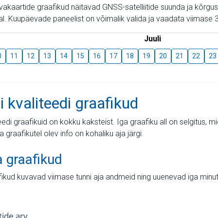
aevakaartide graafikud näitavad GNSS-satelliitide suunda ja kõr
l. Kuupäevade paneelist on võimalik valida ja vaadata viimase 3
Juuli
0
11
12
13
14
15
16
17
18
19
20
21
22
23
i kvaliteedi graafikud
teedi graafikuid on kokku kaksteist. Iga graafiku all on selgitus, 
ja graafikutel olev info on kohaliku aja järgi.
a graafikud
fikud kuvavad viimase tunni aja andmeid ning uuenevad iga minut