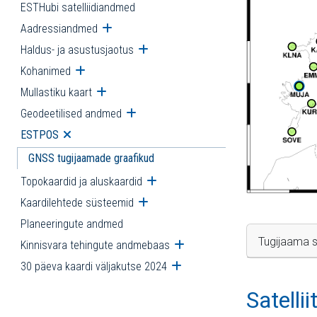
ESTHubi satelliidiandmed
Aadressiandmed
Ava alammenüü
Haldus- ja asustusjaotus
Ava alammenüü
Kohanimed
Ava alammenüü
Mullastiku kaart
Ava alammenüü
Geodeetilised andmed
Ava alammenüü
ESTPOS
Ava alammenüü
GNSS tugijaamade graafikud
Topokaardid ja aluskaardid
Ava alammenüü
Kaardilehtede süsteemid
Ava alammenüü
Planeeringute andmed
Tugijaama s
Kinnisvara tehingute andmebaas
Ava alammenüü
30 päeva kaardi väljakutse 2024
Ava alammenüü
Satelli