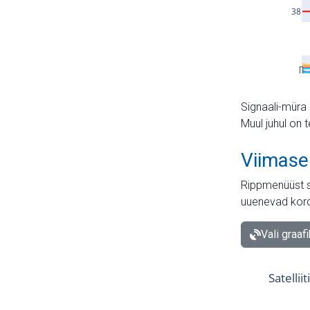
Signaali-müra 
Muul juhul on 
Viimase
Rippmenüüst s
uuenevad kord
Vali graaf
Satellii