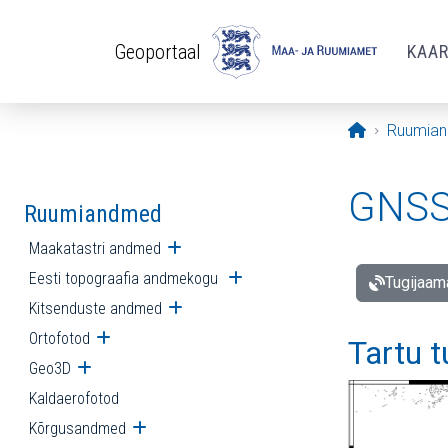
Liigu edasi põhisisu juurde
Geoportaal
KAA
Avaleht
Ruumia
GNSS 
Ruumiandmed
Maakatastri andmed
Ava alammenüü
Eesti topograafia andmekogu
Ava alammenüü
Tugijaam
Kitsenduste andmed
Ava alammenüü
Ortofotod
Ava alammenüü
Tartu 
Geo3D
Ava alammenüü
Kaldaerofotod
Kõrgusandmed
Ava alammenüü