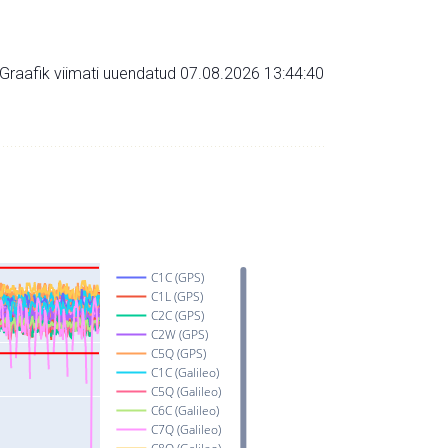
Graafik viimati uuendatud 07.08.2026 13:44:40
C1C (GPS)
C1L (GPS)
C2C (GPS)
C2W (GPS)
C5Q (GPS)
C1C (Galileo)
C5Q (Galileo)
C6C (Galileo)
C7Q (Galileo)