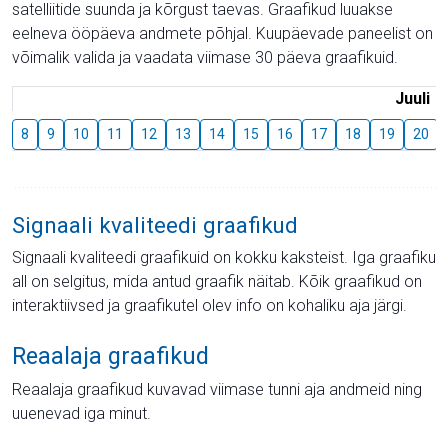
satelliitide suunda ja kõrgust taevas. Graafikud luuakse
eelneva ööpäeva andmete põhjal. Kuupäevade paneelist on
võimalik valida ja vaadata viimase 30 päeva graafikuid.
Juuli
8
9
10
11
12
13
14
15
16
17
18
19
20
Signaali kvaliteedi graafikud
Signaali kvaliteedi graafikuid on kokku kaksteist. Iga graafiku
all on selgitus, mida antud graafik näitab. Kõik graafikud on
interaktiivsed ja graafikutel olev info on kohaliku aja järgi.
Reaalaja graafikud
Reaalaja graafikud kuvavad viimase tunni aja andmeid ning
uuenevad iga minut.