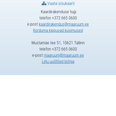
Vaata sisukaarti
Kaardirakenduse tugi
telefon +372 665 0600
e-post
kaardirakendus@maaruum.ee
Korduma kippuvad küsimused
Mustamäe tee 51, 10621 Tallinn
telefon +372 665 0600
e-post
maaruum@maaruum.ee
Liitu uuGISed listiga