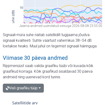
Jaama andmed uuendatud seisuga 2026-08-08 23:55:00
Signaali-müra suhe näitab satelliidilt tugijaama jõudva
signaali kvaliteeti. Suhte väärtust vahemikus 38–54 dB
loetakse heaks. Muul juhul on tegemist signaali häiringuga.
Viimase 30 päeva andmed
Rippmenüüst saab valida graafiku tüübi või kuvada kõik
graafikud korraga. Kõik graafikud sisaldavad 30 päeva
andmeid ning uuenevad kord tunnis.
Vali graafiku tüüp
Satelliitide arv