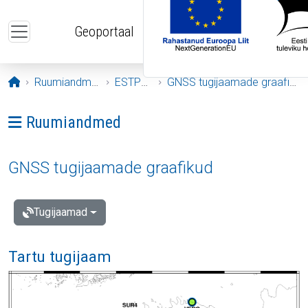
Liigu edasi põhisisu juurde
Geoportaal
Avaleht
Ruumiandmed
ESTPOS
GNSS tugijaamade graafikud
Ava menüü: Ruumiandmed
Ruumiandmed
GNSS tugijaamade graafikud
Tugijaamad
Tartu tugijaam