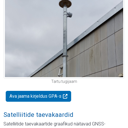
Tartu tugijaam
Ava jaama kirjeldus GPA-s
Satelliitide taevakaardid
Satelliitide taevakaartide graafikud näitavad GNSS-