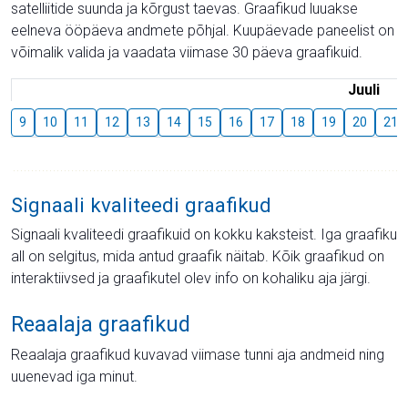
satelliitide suunda ja kõrgust taevas. Graafikud luuakse
eelneva ööpäeva andmete põhjal. Kuupäevade paneelist on
võimalik valida ja vaadata viimase 30 päeva graafikuid.
Juuli
9
10
11
12
13
14
15
16
17
18
19
20
21
Signaali kvaliteedi graafikud
Signaali kvaliteedi graafikuid on kokku kaksteist. Iga graafiku
all on selgitus, mida antud graafik näitab. Kõik graafikud on
interaktiivsed ja graafikutel olev info on kohaliku aja järgi.
Reaalaja graafikud
Reaalaja graafikud kuvavad viimase tunni aja andmeid ning
uuenevad iga minut.