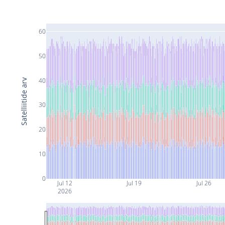
60
50
40
Satelliitide arv
30
20
10
0
Jul 12
Jul 19
Jul 26
2026