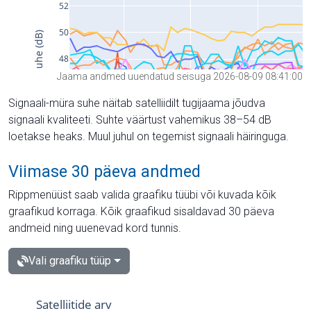
Jaama andmed uuendatud seisuga 2026-08-09 08:41:00
Signaali-müra suhe näitab satelliidilt tugijaama jõudva
signaali kvaliteeti. Suhte väärtust vahemikus 38–54 dB
loetakse heaks. Muul juhul on tegemist signaali häiringuga.
Viimase 30 päeva andmed
Rippmenüüst saab valida graafiku tüübi või kuvada kõik
graafikud korraga. Kõik graafikud sisaldavad 30 päeva
andmeid ning uuenevad kord tunnis.
Vali graafiku tüüp
Satelliitide arv