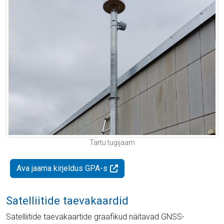
Tartu tugijaam
Ava jaama kirjeldus GPA-s
Satelliitide taevakaardid
Satelliitide taevakaartide graafikud näitavad GNSS-