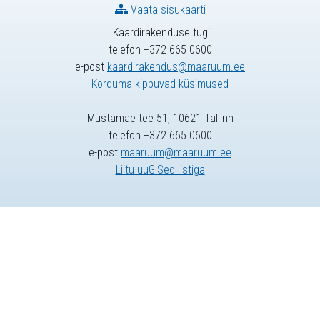
Vaata sisukaarti
Kaardirakenduse tugi
telefon +372 665 0600
e-post
kaardirakendus@maaruum.ee
Korduma kippuvad küsimused
Mustamäe tee 51, 10621 Tallinn
telefon +372 665 0600
e-post
maaruum@maaruum.ee
Liitu uuGISed listiga