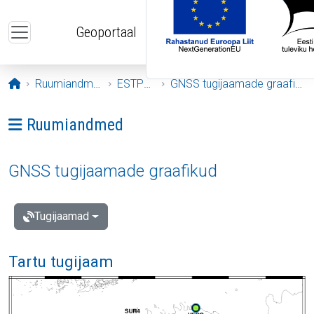
Liigu edasi põhisisu juurde
Geoportaal
Avaleht
Ruumiandmed
ESTPOS
GNSS tugijaamade graafikud
Ava menüü: Ruumiandmed
Ruumiandmed
GNSS tugijaamade graafikud
Tugijaamad
Tartu tugijaam