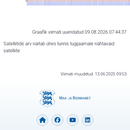
Graafik viimati uuendatud 09.08.2026 07:44:37
Satelliitide arv näitab ühes tunnis tugijaamale nähtavaid
satelliite.
Viimati muudetud: 13.06.2025 09:53