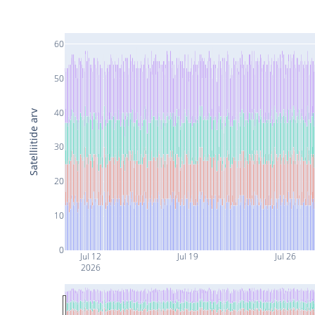
60
50
40
Satelliitide arv
30
20
10
0
Jul 12
Jul 19
Jul 26
2026