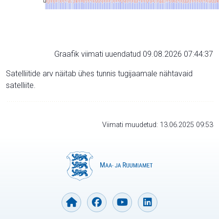
Graafik viimati uuendatud 09.08.2026 07:44:37
Satelliitide arv näitab ühes tunnis tugijaamale nähtavaid
satelliite.
Viimati muudetud: 13.06.2025 09:53