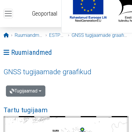
Liigu edasi põhisisu juurde
Geoportaal
Avaleht
Ruumiandmed
ESTPOS
GNSS tugijaamade graafikud
Ava menüü: Ruumiandmed
Ruumiandmed
GNSS tugijaamade graafikud
Tugijaamad
Tartu tugijaam