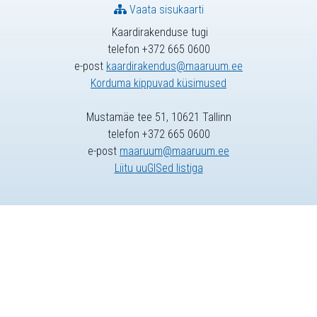
Vaata sisukaarti
Kaardirakenduse tugi
telefon +372 665 0600
e-post
kaardirakendus@maaruum.ee
Korduma kippuvad küsimused
Mustamäe tee 51, 10621 Tallinn
telefon +372 665 0600
e-post
maaruum@maaruum.ee
Liitu uuGISed listiga