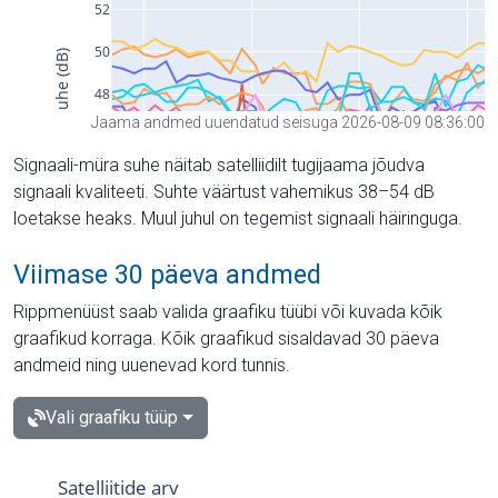
Jaama andmed uuendatud seisuga 2026-08-09 08:36:00
Signaali-müra suhe näitab satelliidilt tugijaama jõudva
signaali kvaliteeti. Suhte väärtust vahemikus 38–54 dB
loetakse heaks. Muul juhul on tegemist signaali häiringuga.
Viimase 30 päeva andmed
Rippmenüüst saab valida graafiku tüübi või kuvada kõik
graafikud korraga. Kõik graafikud sisaldavad 30 päeva
andmeid ning uuenevad kord tunnis.
Vali graafiku tüüp
Satelliitide arv