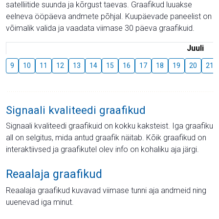
satelliitide suunda ja kõrgust taevas. Graafikud luuakse
eelneva ööpäeva andmete põhjal. Kuupäevade paneelist on
võimalik valida ja vaadata viimase 30 päeva graafikuid.
Juuli
9
10
11
12
13
14
15
16
17
18
19
20
21
Signaali kvaliteedi graafikud
Signaali kvaliteedi graafikuid on kokku kaksteist. Iga graafiku
all on selgitus, mida antud graafik näitab. Kõik graafikud on
interaktiivsed ja graafikutel olev info on kohaliku aja järgi.
Reaalaja graafikud
Reaalaja graafikud kuvavad viimase tunni aja andmeid ning
uuenevad iga minut.