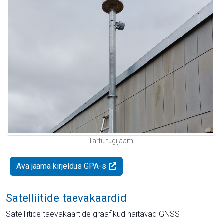
Tartu tugijaam
Ava jaama kirjeldus GPA-s
Satelliitide taevakaardid
Satelliitide taevakaartide graafikud näitavad GNSS-