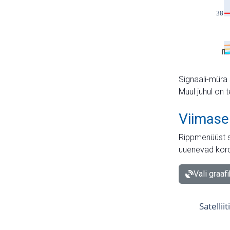
Signaali-müra 
Muul juhul on 
Viimase
Rippmenüüst s
uuenevad kord
Vali graaf
Satellii