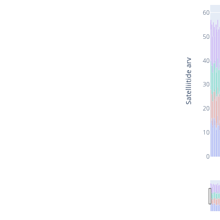
60
50
40
Satelliitide arv
30
20
10
0