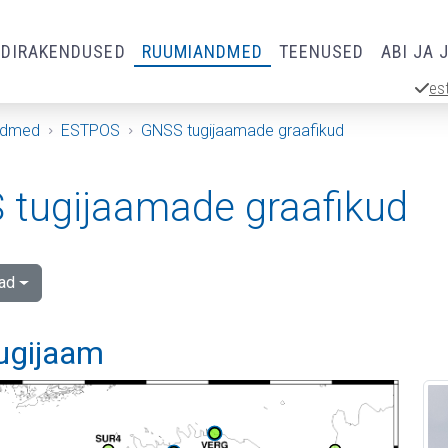
RDIRAKENDUSED
RUUMIANDMED
TEENUSED
ABI JA 
es
ndmed
ESTPOS
GNSS tugijaamade graafikud
tugijaamade graafikud
ad
tugijaam