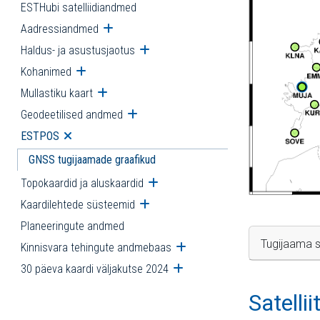
ESTHubi satelliidiandmed
Aadressiandmed
Ava alammenüü
Haldus- ja asustusjaotus
Ava alammenüü
Kohanimed
Ava alammenüü
Mullastiku kaart
Ava alammenüü
Geodeetilised andmed
Ava alammenüü
ESTPOS
Ava alammenüü
GNSS tugijaamade graafikud
Topokaardid ja aluskaardid
Ava alammenüü
Kaardilehtede süsteemid
Ava alammenüü
Planeeringute andmed
Tugijaama s
Kinnisvara tehingute andmebaas
Ava alammenüü
30 päeva kaardi väljakutse 2024
Ava alammenüü
Satelli