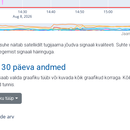
Jaam
suhe näitab satelliidilt tugijaama jõudva signaali kvaliteeti. Su
tegemist signaali häiringuga.
 30 päeva andmed
aab valida graafiku tüübi või kuvada kõik graafikud korraga. Kõ
 tunnis.
iku tüüp
tide arv