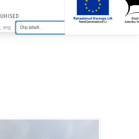
JUHISED
t
eng
Otsi