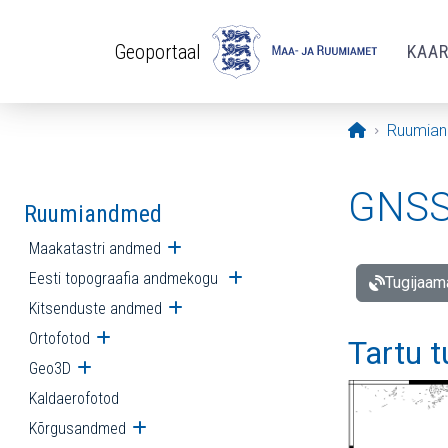
Liigu edasi põhisisu juurde
Geoportaal
KAA
Avaleht
Ruumia
GNSS 
Ruumiandmed
Maakatastri andmed
Ava alammenüü
Eesti topograafia andmekogu
Ava alammenüü
Tugijaam
Kitsenduste andmed
Ava alammenüü
Ortofotod
Ava alammenüü
Tartu 
Geo3D
Ava alammenüü
Kaldaerofotod
Kõrgusandmed
Ava alammenüü