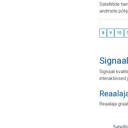
Satelliitide t
andmete põhja
8
9
10
Signaal
Signaali kvali
interaktiivsed 
Reaalaj
Reaalaja graa