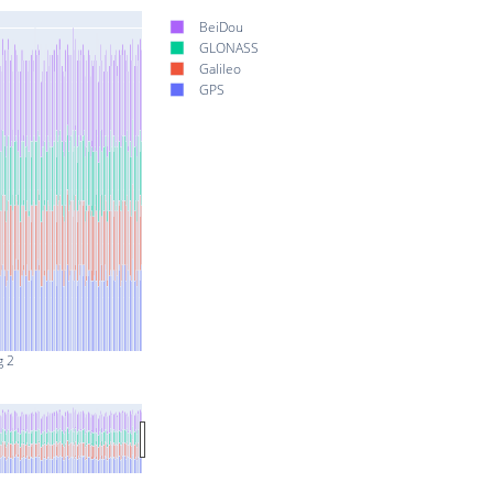
BeiDou
GLONASS
Galileo
GPS
g 2