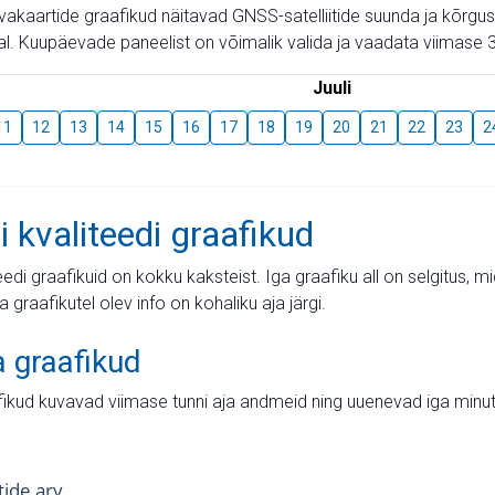
aevakaartide graafikud näitavad GNSS-satelliitide suunda ja kõr
l. Kuupäevade paneelist on võimalik valida ja vaadata viimase 3
Juuli
11
12
13
14
15
16
17
18
19
20
21
22
23
2
i kvaliteedi graafikud
teedi graafikuid on kokku kaksteist. Iga graafiku all on selgitus, 
ja graafikutel olev info on kohaliku aja järgi.
a graafikud
fikud kuvavad viimase tunni aja andmeid ning uuenevad iga minut