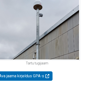
Tartu tugijaam
Ava jaama kirjeldus GPA-s