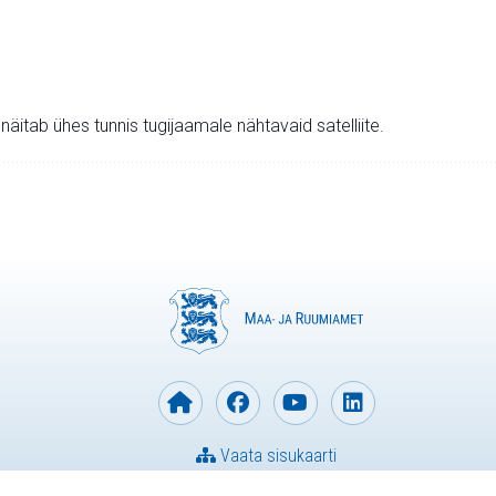
v näitab ühes tunnis tugijaamale nähtavaid satelliite.
Vaata sisukaarti