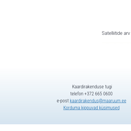
Satelliitide ar
Kaardirakenduse tugi
telefon +372 665 0600
e-post
kaardirakendus@maaruum.ee
Korduma kippuvad küsimused