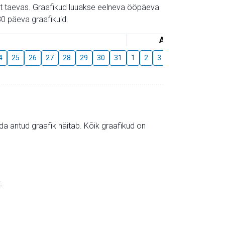
gust taevas. Graafikud luuakse eelneva ööpäeva
0 päeva graafikuid.
August
4
25
26
27
28
29
30
31
1
2
3
4
5
6
7
mida antud graafik näitab. Kõik graafikud on
.