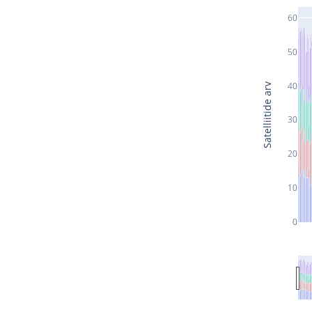
60
50
40
Satelliitide arv
30
20
10
0