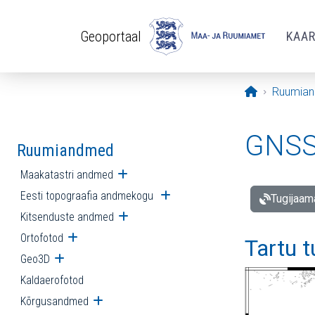
Liigu edasi põhisisu juurde
Geoportaal
KAA
Avaleht
Ruumia
GNSS 
Ruumiandmed
Maakatastri andmed
Ava alammenüü
Eesti topograafia andmekogu
Ava alammenüü
Tugijaam
Kitsenduste andmed
Ava alammenüü
Ortofotod
Ava alammenüü
Tartu 
Geo3D
Ava alammenüü
Kaldaerofotod
Kõrgusandmed
Ava alammenüü