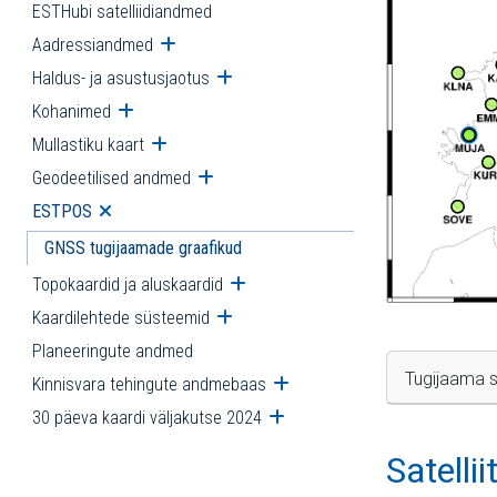
ESTHubi satelliidiandmed
Aadressiandmed
Ava alammenüü
Haldus- ja asustusjaotus
Ava alammenüü
Kohanimed
Ava alammenüü
Mullastiku kaart
Ava alammenüü
Geodeetilised andmed
Ava alammenüü
ESTPOS
Ava alammenüü
GNSS tugijaamade graafikud
Topokaardid ja aluskaardid
Ava alammenüü
Kaardilehtede süsteemid
Ava alammenüü
Planeeringute andmed
Tugijaama s
Kinnisvara tehingute andmebaas
Ava alammenüü
30 päeva kaardi väljakutse 2024
Ava alammenüü
Satelli