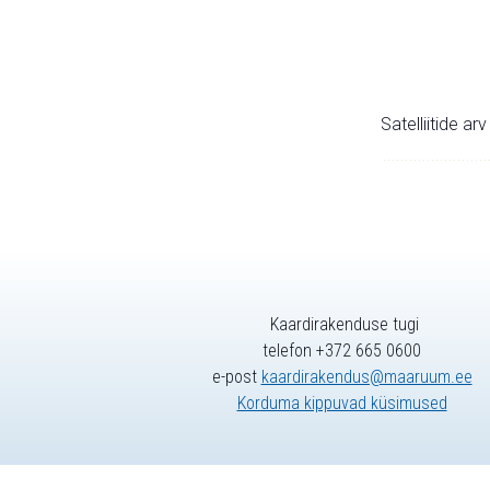
Satelliitide ar
Kaardirakenduse tugi
telefon +372 665 0600
e-post
kaardirakendus@maaruum.ee
Korduma kippuvad küsimused