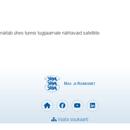
v näitab ühes tunnis tugijaamale nähtavaid satelliite.
Vaata sisukaarti