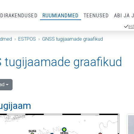
RDIRAKENDUSED
RUUMIANDMED
TEENUSED
ABI JA 
es
ndmed
ESTPOS
GNSS tugijaamade graafikud
tugijaamade graafikud
ad
tugijaam