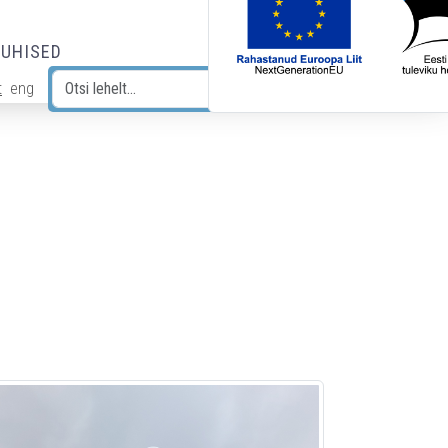
JUHISED
t
eng
Otsi