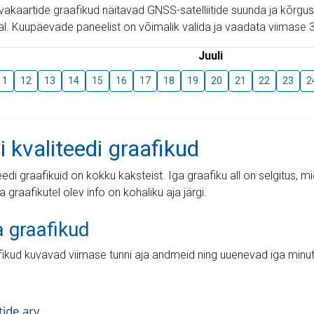
aevakaartide graafikud näitavad GNSS-satelliitide suunda ja kõr
l. Kuupäevade paneelist on võimalik valida ja vaadata viimase 3
Juuli
11
12
13
14
15
16
17
18
19
20
21
22
23
2
i kvaliteedi graafikud
teedi graafikuid on kokku kaksteist. Iga graafiku all on selgitus, 
ja graafikutel olev info on kohaliku aja järgi.
a graafikud
fikud kuvavad viimase tunni aja andmeid ning uuenevad iga minut