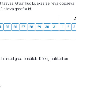
gust taevas. Graafikud luuakse eelneva ööpäeva
0 päeva graafikuid.
August
4
25
26
27
28
29
30
31
1
2
3
4
5
6
7
mida antud graafik näitab. Kõik graafikud on
.