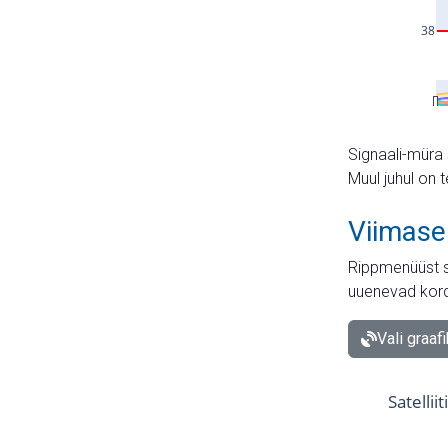
Signaali-müra 
Muul juhul on 
Viimase
Rippmenüüst s
uuenevad kord
Vali graaf
Satellii