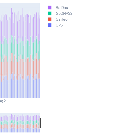
BeiDou
GLONASS
Galileo
GPS
ug 2