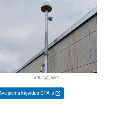
Tartu tugijaam
Ava jaama kirjeldus GPA-s