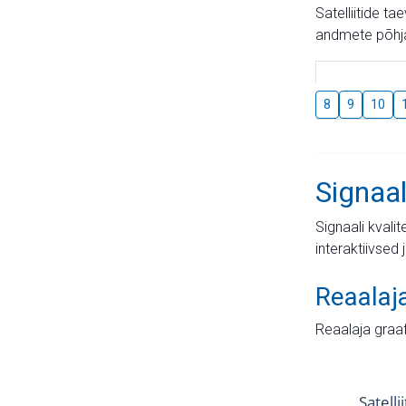
Satelliitide t
andmete põhja
8
9
10
Signaal
Signaali kvali
interaktiivsed 
Reaalaj
Reaalaja graa