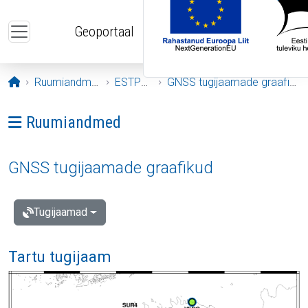
Liigu edasi põhisisu juurde
Geoportaal
Avaleht
Ruumiandmed
ESTPOS
GNSS tugijaamade graafikud
Ava menüü: Ruumiandmed
Ruumiandmed
GNSS tugijaamade graafikud
Tugijaamad
Tartu tugijaam