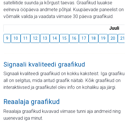
satelliitide suunda ja kõrgust taevas. Graafikud luuakse
eelneva ööpäeva andmete põhjal. Kuupäevade paneelist on
võimalik valida ja vaadata viimase 30 päeva graafikuid.
Juuli
9
10
11
12
13
14
15
16
17
18
19
20
21
Signaali kvaliteedi graafikud
Signaali kvaliteedi graafikuid on kokku kaksteist. Iga graafiku
all on selgitus, mida antud graafik näitab. Kõik graafikud on
interaktiivsed ja graafikutel olev info on kohaliku aja järgi.
Reaalaja graafikud
Reaalaja graafikud kuvavad viimase tunni aja andmeid ning
uuenevad iga minut.