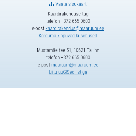
Vaata sisukaarti
Kaardirakenduse tugi
telefon +372 665 0600
e-post
kaardirakendus@maaruum.ee
Korduma kippuvad küsimused
Mustamäe tee 51, 10621 Tallinn
telefon +372 665 0600
e-post
maaruum@maaruum.ee
Liitu uuGISed listiga