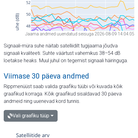
Jaama andmed uuendatud seisuga 2026-08-09 14:04:05
Signaali-müra suhe näitab satelliidilt tugijaama jõudva
signaali kvaliteeti. Suhte väärtust vahemikus 38–54 dB
loetakse heaks. Muul juhul on tegemist signaali häiringuga.
Viimase 30 päeva andmed
Rippmenüüst saab valida graafiku tüübi või kuvada kõik
graafikud korraga. Kõik graafikud sisaldavad 30 päeva
andmeid ning uuenevad kord tunnis.
Vali graafiku tüüp
Satelliitide arv