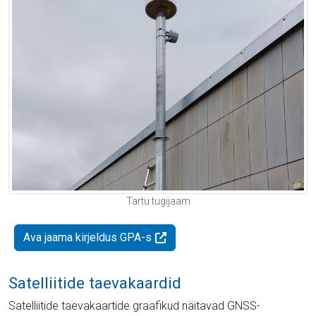
Tartu tugijaam
Ava jaama kirjeldus GPA-s
Satelliitide taevakaardid
Satelliitide taevakaartide graafikud näitavad GNSS-