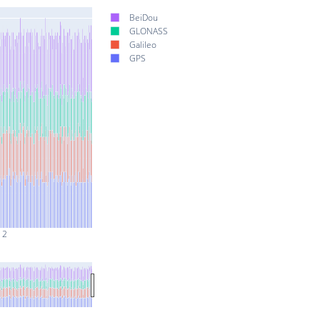
BeiDou
GLONASS
Galileo
GPS
 2