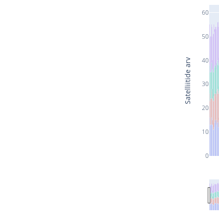
60
50
40
Satelliitide arv
30
20
10
0