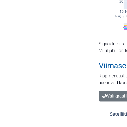
Signaali-müra 
Muul juhul on 
Viimase
Rippmenüüst s
uuenevad kord
Vali graaf
Satellii