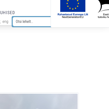
JUHISED
t
eng
Otsi