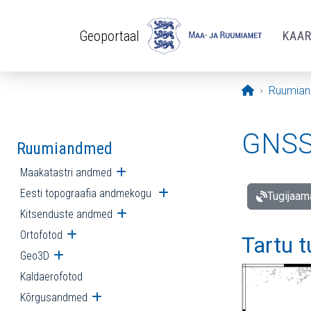
Liigu edasi põhisisu juurde
Geoportaal
KAA
Avaleht
Ruumia
GNSS 
Ruumiandmed
Maakatastri andmed
Ava alammenüü
Eesti topograafia andmekogu
Ava alammenüü
Tugijaam
Kitsenduste andmed
Ava alammenüü
Ortofotod
Ava alammenüü
Tartu 
Geo3D
Ava alammenüü
Kaldaerofotod
Kõrgusandmed
Ava alammenüü