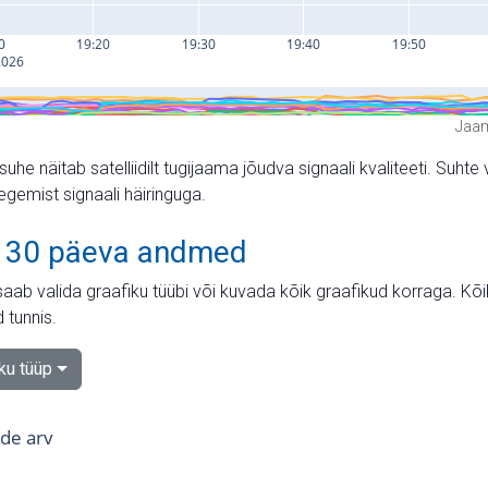
Jaam
suhe näitab satelliidilt tugijaama jõudva signaali kvaliteeti. Su
tegemist signaali häiringuga.
 30 päeva andmed
aab valida graafiku tüübi või kuvada kõik graafikud korraga. Kõ
 tunnis.
iku tüüp
tide arv