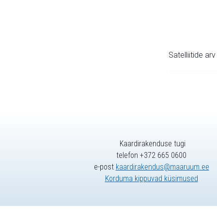
Satelliitide ar
Kaardirakenduse tugi
telefon +372 665 0600
e-post
kaardirakendus@maaruum.ee
Korduma kippuvad küsimused