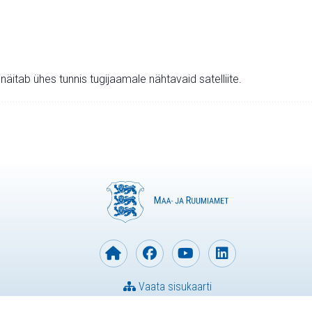
v näitab ühes tunnis tugijaamale nähtavaid satelliite.
Vaata sisukaarti