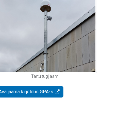
Tartu tugijaam
Ava jaama kirjeldus GPA-s