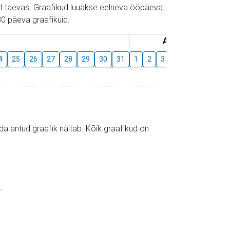
gust taevas. Graafikud luuakse eelneva ööpäeva
0 päeva graafikuid.
August
4
25
26
27
28
29
30
31
1
2
3
4
5
6
7
mida antud graafik näitab. Kõik graafikud on
.