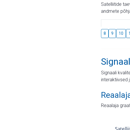
Satelliitide t
andmete põhja
8
9
10
Signaal
Signaali kvali
interaktiivsed 
Reaalaj
Reaalaja graa