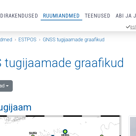
RDIRAKENDUSED
RUUMIANDMED
TEENUSED
ABI JA 
es
ndmed
ESTPOS
GNSS tugijaamade graafikud
tugijaamade graafikud
ad
tugijaam