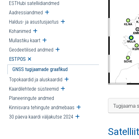
ESTHubi satelliidiandmed
Aadressiandmed
Ava alammenüü
Haldus- ja asustusjaotus
Ava alammenüü
Kohanimed
Ava alammenüü
Mullastiku kaart
Ava alammenüü
Geodeetilised andmed
Ava alammenüü
ESTPOS
Ava alammenüü
GNSS tugijaamade graafikud
Topokaardid ja aluskaardid
Ava alammenüü
Kaardilehtede süsteemid
Ava alammenüü
Planeeringute andmed
Tugijaama s
Kinnisvara tehingute andmebaas
Ava alammenüü
30 päeva kaardi väljakutse 2024
Ava alammenüü
Satelli