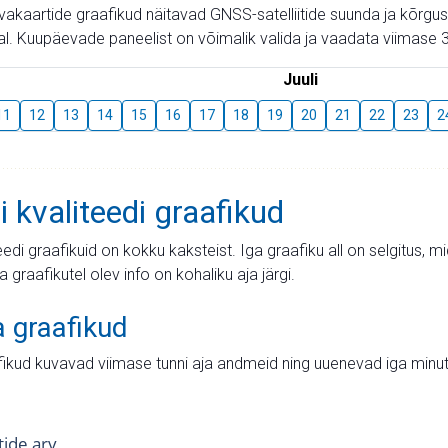
aevakaartide graafikud näitavad GNSS-satelliitide suunda ja kõr
l. Kuupäevade paneelist on võimalik valida ja vaadata viimase 3
Juuli
11
12
13
14
15
16
17
18
19
20
21
22
23
2
i kvaliteedi graafikud
teedi graafikuid on kokku kaksteist. Iga graafiku all on selgitus, 
ja graafikutel olev info on kohaliku aja järgi.
a graafikud
fikud kuvavad viimase tunni aja andmeid ning uuenevad iga minut