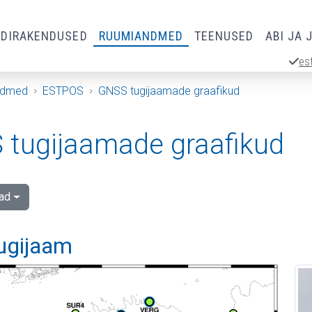
RDIRAKENDUSED
RUUMIANDMED
TEENUSED
ABI JA 
es
ndmed
ESTPOS
GNSS tugijaamade graafikud
tugijaamade graafikud
ad
tugijaam