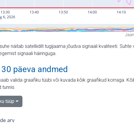
Jaam
suhe näitab satelliidilt tugijaama jõudva signaali kvaliteeti. Su
tegemist signaali häiringuga.
 30 päeva andmed
aab valida graafiku tüübi või kuvada kõik graafikud korraga. Kõ
 tunnis.
iku tüüp
tide arv