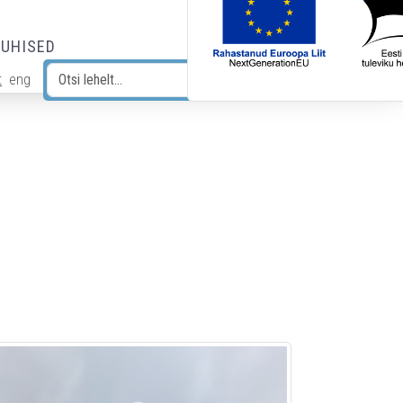
JUHISED
t
eng
Otsi