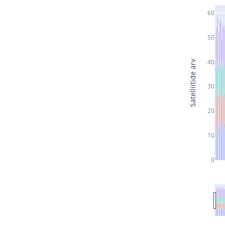
60
50
40
Satelliitide arv
30
20
10
0