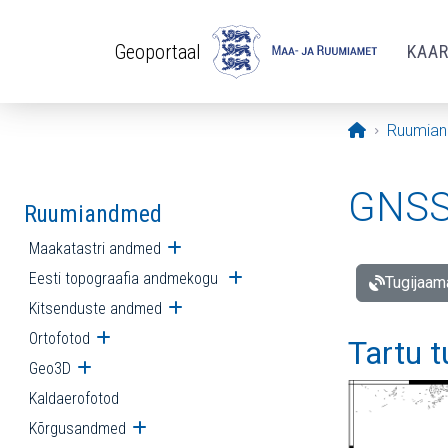
Liigu edasi põhisisu juurde
Geoportaal
KAA
Avaleht
Ruumia
GNSS 
Ruumiandmed
Maakatastri andmed
Ava alammenüü
Eesti topograafia andmekogu
Ava alammenüü
Tugijaam
Kitsenduste andmed
Ava alammenüü
Ortofotod
Ava alammenüü
Tartu 
Geo3D
Ava alammenüü
Kaldaerofotod
Kõrgusandmed
Ava alammenüü