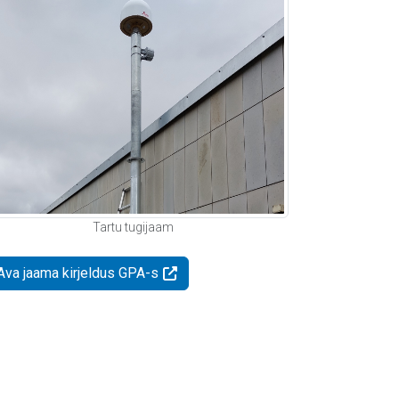
Tartu tugijaam
Ava jaama kirjeldus GPA-s