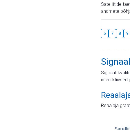
Satelliitide t
andmete põhja
6
7
8
9
Signaal
Signaali kvali
interaktiivsed 
Reaalaj
Reaalaja graa