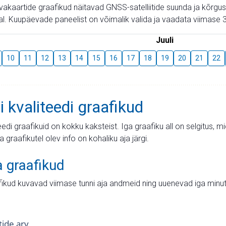
aevakaartide graafikud näitavad GNSS-satelliitide suunda ja kõr
l. Kuupäevade paneelist on võimalik valida ja vaadata viimase 3
Juuli
10
11
12
13
14
15
16
17
18
19
20
21
22
i kvaliteedi graafikud
teedi graafikuid on kokku kaksteist. Iga graafiku all on selgitus, 
ja graafikutel olev info on kohaliku aja järgi.
a graafikud
fikud kuvavad viimase tunni aja andmeid ning uuenevad iga minut