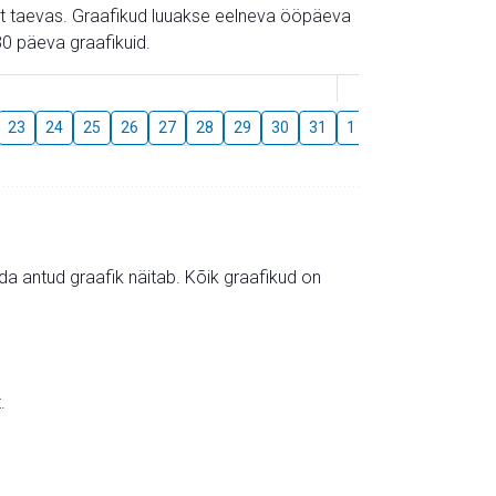
gust taevas. Graafikud luuakse eelneva ööpäeva
0 päeva graafikuid.
August
23
24
25
26
27
28
29
30
31
1
2
3
4
5
mida antud graafik näitab. Kõik graafikud on
.