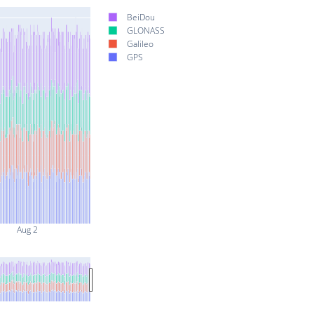
BeiDou
GLONASS
Galileo
GPS
Aug 2