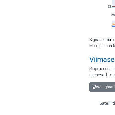
Signaali-müra 
Muul juhul on 
Viimase
Rippmenüüst s
uuenevad kord
Vali graaf
Satellii