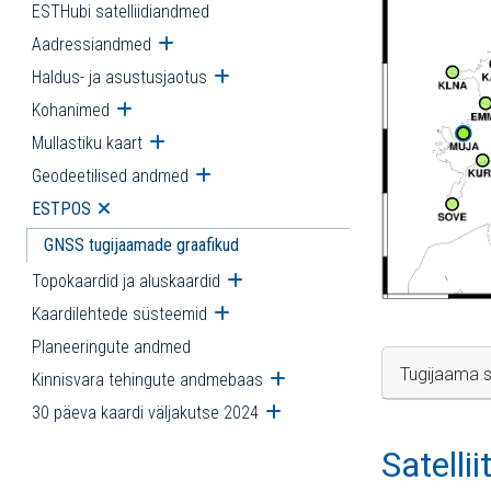
ESTHubi satelliidiandmed
Aadressiandmed
Ava alammenüü
Haldus- ja asustusjaotus
Ava alammenüü
Kohanimed
Ava alammenüü
Mullastiku kaart
Ava alammenüü
Geodeetilised andmed
Ava alammenüü
ESTPOS
Ava alammenüü
GNSS tugijaamade graafikud
Topokaardid ja aluskaardid
Ava alammenüü
Kaardilehtede süsteemid
Ava alammenüü
Planeeringute andmed
Tugijaama s
Kinnisvara tehingute andmebaas
Ava alammenüü
30 päeva kaardi väljakutse 2024
Ava alammenüü
Satelli