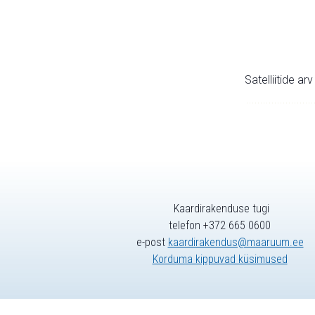
Satelliitide ar
Kaardirakenduse tugi
telefon +372 665 0600
e-post
kaardirakendus@maaruum.ee
Korduma kippuvad küsimused