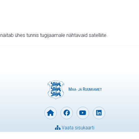
v näitab ühes tunnis tugijaamale nähtavaid satelliite.
Vaata sisukaarti