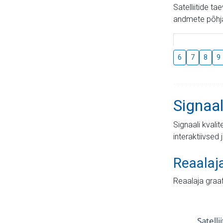
Satelliitide t
andmete põhja
6
7
8
9
Signaal
Signaali kvali
interaktiivsed 
Reaalaj
Reaalaja graa