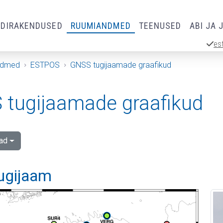
RDIRAKENDUSED
RUUMIANDMED
TEENUSED
ABI JA 
es
ndmed
ESTPOS
GNSS tugijaamade graafikud
tugijaamade graafikud
ad
tugijaam