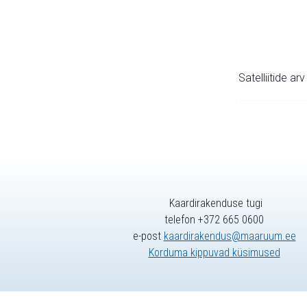
Satelliitide ar
Kaardirakenduse tugi
telefon +372 665 0600
e-post
kaardirakendus@maaruum.ee
Korduma kippuvad küsimused