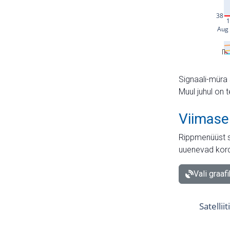
Signaali-müra 
Muul juhul on 
Viimase
Rippmenüüst s
uuenevad kord
Vali graaf
Satellii