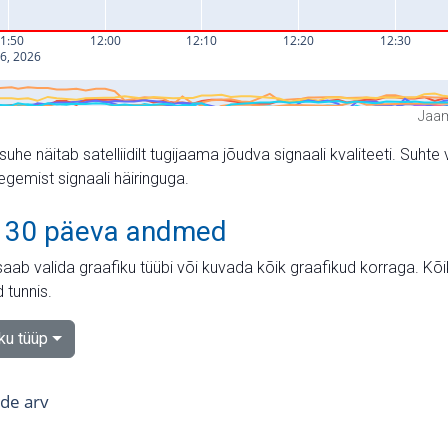
Jaam
suhe näitab satelliidilt tugijaama jõudva signaali kvaliteeti. Su
tegemist signaali häiringuga.
 30 päeva andmed
aab valida graafiku tüübi või kuvada kõik graafikud korraga. Kõ
 tunnis.
iku tüüp
tide arv