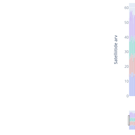
60
50
40
Satelliitide arv
30
20
10
0