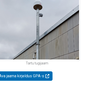
Tartu tugijaam
Ava jaama kirjeldus GPA-s