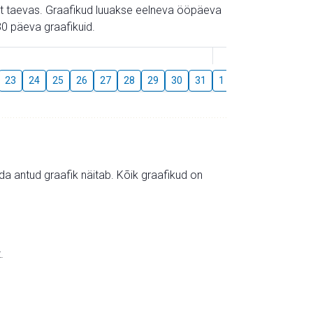
gust taevas. Graafikud luuakse eelneva ööpäeva
0 päeva graafikuid.
August
23
24
25
26
27
28
29
30
31
1
2
3
4
5
mida antud graafik näitab. Kõik graafikud on
.