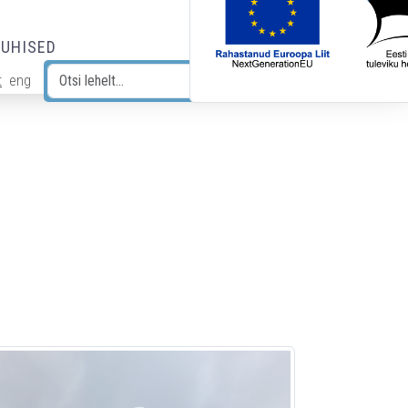
JUHISED
t
eng
Otsi