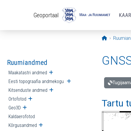
Liigu edasi põhisisu juurde
Geoportaal
KAA
Avaleht
Ruumia
GNSS 
Ruumiandmed
Maakatastri andmed
Ava alammenüü
Eesti topograafia andmekogu
Ava alammenüü
Tugijaam
Kitsenduste andmed
Ava alammenüü
Ortofotod
Ava alammenüü
Tartu 
Geo3D
Ava alammenüü
Kaldaerofotod
Kõrgusandmed
Ava alammenüü