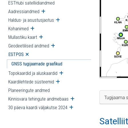
ESTHubi satelliidiandmed
Aadressiandmed
Ava alammenüü
Haldus- ja asustusjaotus
Ava alammenüü
Kohanimed
Ava alammenüü
Mullastiku kaart
Ava alammenüü
Geodeetilised andmed
Ava alammenüü
ESTPOS
Ava alammenüü
GNSS tugijaamade graafikud
Topokaardid ja aluskaardid
Ava alammenüü
Kaardilehtede süsteemid
Ava alammenüü
Planeeringute andmed
Tugijaama s
Kinnisvara tehingute andmebaas
Ava alammenüü
30 päeva kaardi väljakutse 2024
Ava alammenüü
Satelli