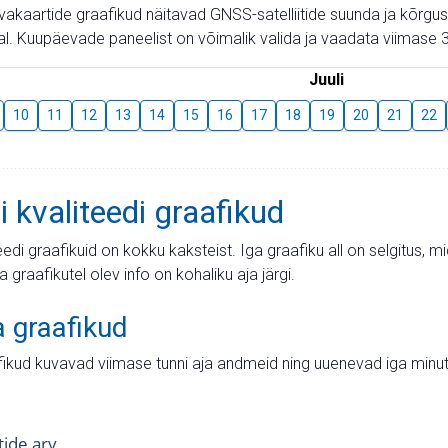
aevakaartide graafikud näitavad GNSS-satelliitide suunda ja kõr
l. Kuupäevade paneelist on võimalik valida ja vaadata viimase 3
Juuli
10
11
12
13
14
15
16
17
18
19
20
21
22
i kvaliteedi graafikud
teedi graafikuid on kokku kaksteist. Iga graafiku all on selgitus, 
ja graafikutel olev info on kohaliku aja järgi.
a graafikud
fikud kuvavad viimase tunni aja andmeid ning uuenevad iga minut