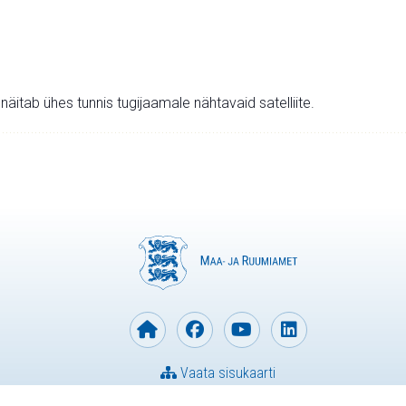
v näitab ühes tunnis tugijaamale nähtavaid satelliite.
Vaata sisukaarti