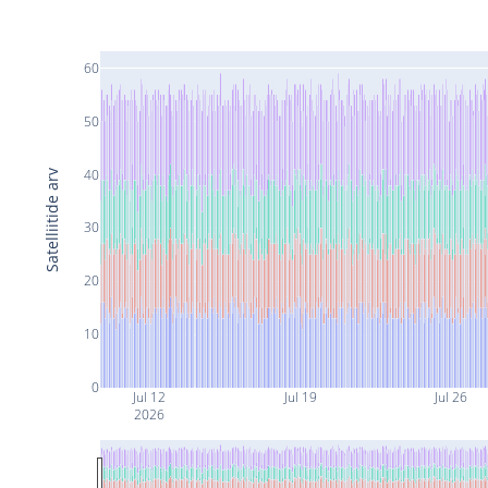
60
50
40
Satelliitide arv
30
20
10
0
Jul 12
Jul 19
Jul 26
2026