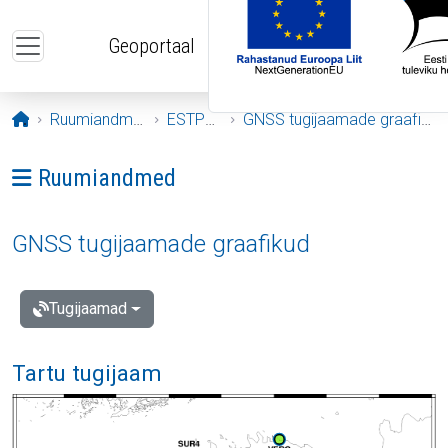
Liigu edasi põhisisu juurde
Geoportaal
Avaleht
Ruumiandmed
ESTPOS
GNSS tugijaamade graafikud
Ava menüü: Ruumiandmed
Ruumiandmed
GNSS tugijaamade graafikud
Tugijaamad
Tartu tugijaam