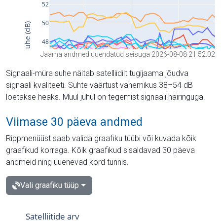
Jaama andmed uuendatud seisuga 2026-08-08 21:52:02
Signaali-müra suhe näitab satelliidilt tugijaama jõudva
signaali kvaliteeti. Suhte väärtust vahemikus 38–54 dB
loetakse heaks. Muul juhul on tegemist signaali häiringuga.
Viimase 30 päeva andmed
Rippmenüüst saab valida graafiku tüübi või kuvada kõik
graafikud korraga. Kõik graafikud sisaldavad 30 päeva
andmeid ning uuenevad kord tunnis.
Vali graafiku tüüp
Satelliitide arv