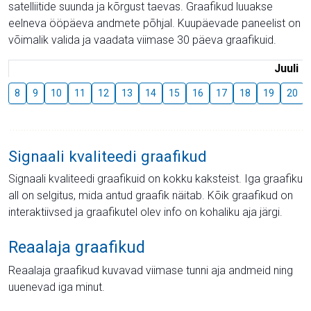
satelliitide suunda ja kõrgust taevas. Graafikud luuakse
eelneva ööpäeva andmete põhjal. Kuupäevade paneelist on
võimalik valida ja vaadata viimase 30 päeva graafikuid.
Juuli
8
9
10
11
12
13
14
15
16
17
18
19
20
Signaali kvaliteedi graafikud
Signaali kvaliteedi graafikuid on kokku kaksteist. Iga graafiku
all on selgitus, mida antud graafik näitab. Kõik graafikud on
interaktiivsed ja graafikutel olev info on kohaliku aja järgi.
Reaalaja graafikud
Reaalaja graafikud kuvavad viimase tunni aja andmeid ning
uuenevad iga minut.