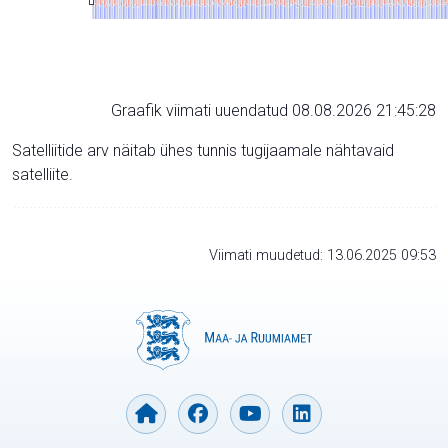
Graafik viimati uuendatud 08.08.2026 21:45:28
Satelliitide arv näitab ühes tunnis tugijaamale nähtavaid
satelliite.
Viimati muudetud: 13.06.2025 09:53