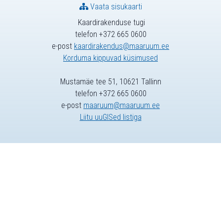
Vaata sisukaarti
Kaardirakenduse tugi
telefon +372 665 0600
e-post
kaardirakendus@maaruum.ee
Korduma kippuvad küsimused
Mustamäe tee 51, 10621 Tallinn
telefon +372 665 0600
e-post
maaruum@maaruum.ee
Liitu uuGISed listiga