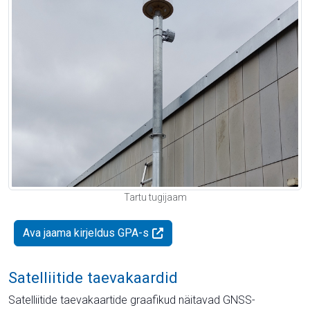
Tartu tugijaam
Ava jaama kirjeldus GPA-s
Satelliitide taevakaardid
Satelliitide taevakaartide graafikud näitavad GNSS-