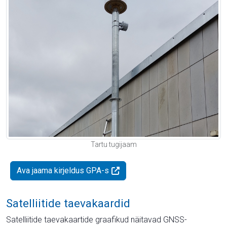
Tartu tugijaam
Ava jaama kirjeldus GPA-s
Satelliitide taevakaardid
Satelliitide taevakaartide graafikud näitavad GNSS-