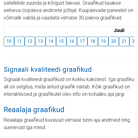
satelliitide suunda ja kõrgust taevas. Graafikud luuakse
eelneva ööpäeva andmete põhjal. Kuupäevade paneelist on
võimalik valida ja vaadata viimase 30 päeva graafikuid.
Juuli
10
11
12
13
14
15
16
17
18
19
20
21
22
Signaali kvaliteedi graafikud
Signaali kvaliteedi graafikuid on kokku kaksteist. Iga graafiku
all on selgitus, mida antud graafik näitab. Kõik graafikud on
interaktiivsed ja graafikutel olev info on kohaliku aja järgi.
Reaalaja graafikud
Reaalaja graafikud kuvavad viimase tunni aja andmeid ning
uuenevad iga minut.