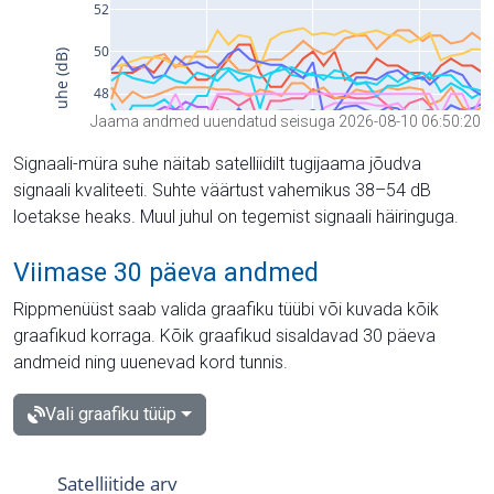
Jaama andmed uuendatud seisuga 2026-08-10 06:50:20
Signaali-müra suhe näitab satelliidilt tugijaama jõudva
signaali kvaliteeti. Suhte väärtust vahemikus 38–54 dB
loetakse heaks. Muul juhul on tegemist signaali häiringuga.
Viimase 30 päeva andmed
Rippmenüüst saab valida graafiku tüübi või kuvada kõik
graafikud korraga. Kõik graafikud sisaldavad 30 päeva
andmeid ning uuenevad kord tunnis.
Vali graafiku tüüp
Satelliitide arv