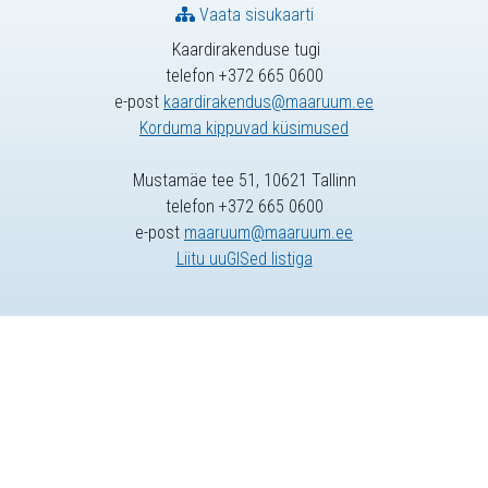
Vaata sisukaarti
Kaardirakenduse tugi
telefon +372 665 0600
e-post
kaardirakendus@maaruum.ee
Korduma kippuvad küsimused
Mustamäe tee 51, 10621 Tallinn
telefon +372 665 0600
e-post
maaruum@maaruum.ee
Liitu uuGISed listiga