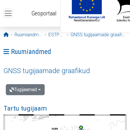
Liigu edasi põhisisu juurde
Geoportaal
Avaleht
Ruumiandmed
ESTPOS
GNSS tugijaamade graafikud
Ava menüü: Ruumiandmed
Ruumiandmed
GNSS tugijaamade graafikud
Tugijaamad
Tartu tugijaam