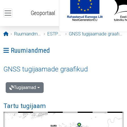
Liigu edasi põhisisu juurde
Geoportaal
Avaleht
Ruumiandmed
ESTPOS
GNSS tugijaamade graafikud
Ava menüü: Ruumiandmed
Ruumiandmed
GNSS tugijaamade graafikud
Tugijaamad
Tartu tugijaam