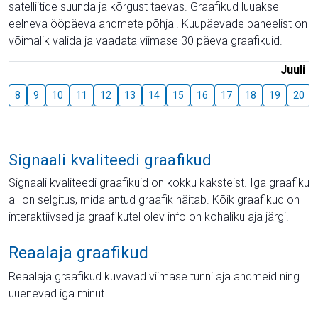
satelliitide suunda ja kõrgust taevas. Graafikud luuakse
eelneva ööpäeva andmete põhjal. Kuupäevade paneelist on
võimalik valida ja vaadata viimase 30 päeva graafikuid.
Juuli
8
9
10
11
12
13
14
15
16
17
18
19
20
Signaali kvaliteedi graafikud
Signaali kvaliteedi graafikuid on kokku kaksteist. Iga graafiku
all on selgitus, mida antud graafik näitab. Kõik graafikud on
interaktiivsed ja graafikutel olev info on kohaliku aja järgi.
Reaalaja graafikud
Reaalaja graafikud kuvavad viimase tunni aja andmeid ning
uuenevad iga minut.