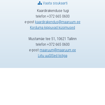
Vaata sisukaarti
Kaardirakenduse tugi
telefon +372 665 0600
e-post
kaardirakendus@maaruum.ee
Korduma kippuvad küsimused
Mustamäe tee 51, 10621 Tallinn
telefon +372 665 0600
e-post
maaruum@maaruum.ee
Liitu uuGISed listiga