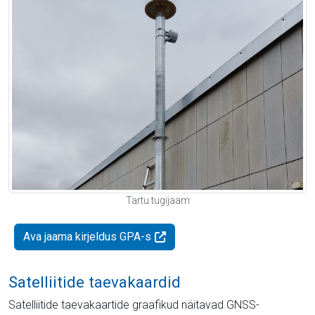
Tartu tugijaam
Ava jaama kirjeldus GPA-s
Satelliitide taevakaardid
Satelliitide taevakaartide graafikud näitavad GNSS-