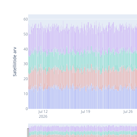
60
50
40
Satelliitide arv
30
20
10
0
Jul 12
Jul 19
Jul 26
2026