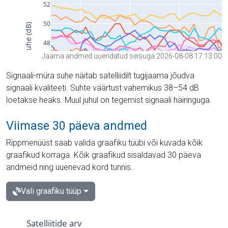
Jaama andmed uuendatud seisuga 2026-08-08 17:13:00
Signaali-müra suhe näitab satelliidilt tugijaama jõudva
signaali kvaliteeti. Suhte väärtust vahemikus 38–54 dB
loetakse heaks. Muul juhul on tegemist signaali häiringuga.
Viimase 30 päeva andmed
Rippmenüüst saab valida graafiku tüübi või kuvada kõik
graafikud korraga. Kõik graafikud sisaldavad 30 päeva
andmeid ning uuenevad kord tunnis.
Vali graafiku tüüp
Satelliitide arv