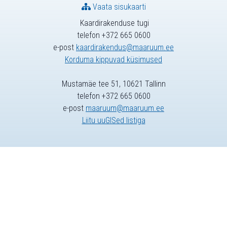
Vaata sisukaarti
Kaardirakenduse tugi
telefon +372 665 0600
e-post
kaardirakendus@maaruum.ee
Korduma kippuvad küsimused
Mustamäe tee 51, 10621 Tallinn
telefon +372 665 0600
e-post
maaruum@maaruum.ee
Liitu uuGISed listiga