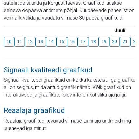
satelliitide suunda ja kõrgust taevas. Graafikud luuakse
eelneva ööpäeva andmete põhjal. Kuupäevade paneelist on
võimalik valida ja vaadata viimase 30 päeva graafikuid.
Juuli
10
11
12
13
14
15
16
17
18
19
20
21
22
Signaali kvaliteedi graafikud
Signaali kvaliteedi graafikuid on kokku kaksteist. Iga graafiku
all on selgitus, mida antud graafik näitab. Kõik graafikud on
interaktiivsed ja graafikutel olev info on kohaliku aja järgi.
Reaalaja graafikud
Reaalaja graafikud kuvavad viimase tunni aja andmeid ning
uuenevad iga minut.