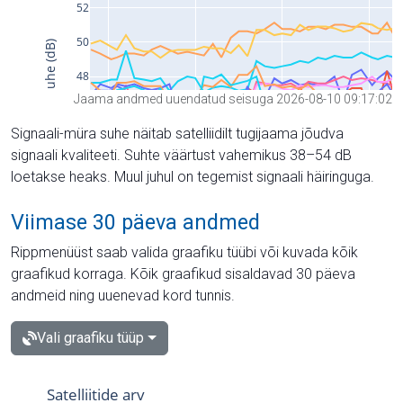
Jaama andmed uuendatud seisuga 2026-08-10 09:17:02
Signaali-müra suhe näitab satelliidilt tugijaama jõudva
signaali kvaliteeti. Suhte väärtust vahemikus 38–54 dB
loetakse heaks. Muul juhul on tegemist signaali häiringuga.
Viimase 30 päeva andmed
Rippmenüüst saab valida graafiku tüübi või kuvada kõik
graafikud korraga. Kõik graafikud sisaldavad 30 päeva
andmeid ning uuenevad kord tunnis.
Vali graafiku tüüp
Satelliitide arv