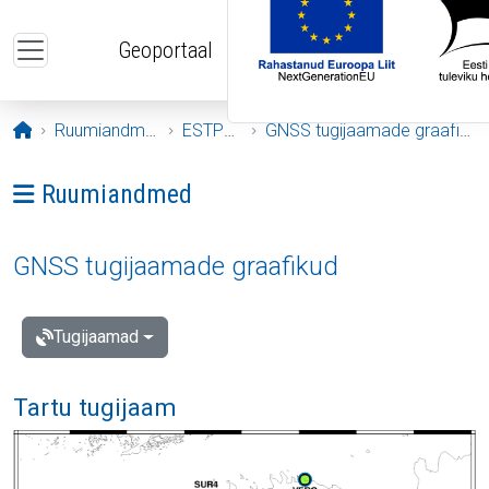
Liigu edasi põhisisu juurde
Geoportaal
Avaleht
Ruumiandmed
ESTPOS
GNSS tugijaamade graafikud
Ava menüü: Ruumiandmed
Ruumiandmed
GNSS tugijaamade graafikud
Tugijaamad
Tartu tugijaam