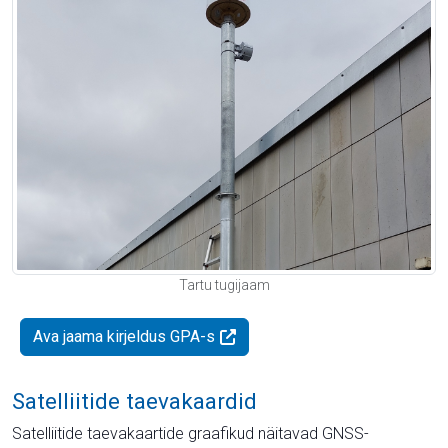
Tartu tugijaam
Ava jaama kirjeldus GPA-s
Satelliitide taevakaardid
Satelliitide taevakaartide graafikud näitavad GNSS-