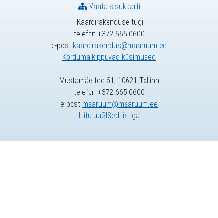
Vaata sisukaarti
Kaardirakenduse tugi
telefon +372 665 0600
e-post
kaardirakendus@maaruum.ee
Korduma kippuvad küsimused
Mustamäe tee 51, 10621 Tallinn
telefon +372 665 0600
e-post
maaruum@maaruum.ee
Liitu uuGISed listiga