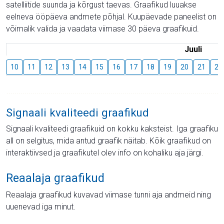
satelliitide suunda ja kõrgust taevas. Graafikud luuakse
eelneva ööpäeva andmete põhjal. Kuupäevade paneelist on
võimalik valida ja vaadata viimase 30 päeva graafikuid.
Juuli
10
11
12
13
14
15
16
17
18
19
20
21
22
Signaali kvaliteedi graafikud
Signaali kvaliteedi graafikuid on kokku kaksteist. Iga graafiku
all on selgitus, mida antud graafik näitab. Kõik graafikud on
interaktiivsed ja graafikutel olev info on kohaliku aja järgi.
Reaalaja graafikud
Reaalaja graafikud kuvavad viimase tunni aja andmeid ning
uuenevad iga minut.