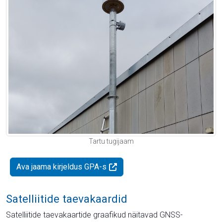
Tartu tugijaam
Ava jaama kirjeldus GPA-s
Satelliitide taevakaardid
Satelliitide taevakaartide graafikud näitavad GNSS-