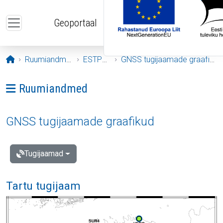
Liigu edasi põhisisu juurde
Geoportaal
Avaleht
Ruumiandmed
ESTPOS
GNSS tugijaamade graafikud
Ava menüü: Ruumiandmed
Ruumiandmed
GNSS tugijaamade graafikud
Tugijaamad
Tartu tugijaam