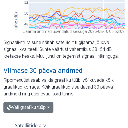
Jaama andmed uuendatud seisuga 2026-08-10 06:52:02
Signaali-müra suhe näitab satelliidilt tugijaama jõudva
signaali kvaliteeti. Suhte väärtust vahemikus 38–54 dB
loetakse heaks. Muul juhul on tegemist signaali häiringuga.
Viimase 30 päeva andmed
Rippmenüüst saab valida graafiku tüübi või kuvada kõik
graafikud korraga. Kõik graafikud sisaldavad 30 päeva
andmeid ning uuenevad kord tunnis.
Vali graafiku tüüp
Satelliitide arv