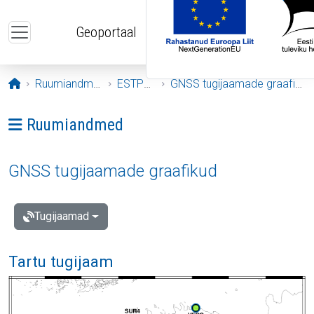
Liigu edasi põhisisu juurde
Geoportaal
Avaleht
Ruumiandmed
ESTPOS
GNSS tugijaamade graafikud
Ava menüü: Ruumiandmed
Ruumiandmed
GNSS tugijaamade graafikud
Tugijaamad
Tartu tugijaam