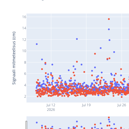
16
14
Signaali mitmeteelisus (cm)
12
10
8
6
4
2
Jul 12
Jul 19
Jul 26
2026