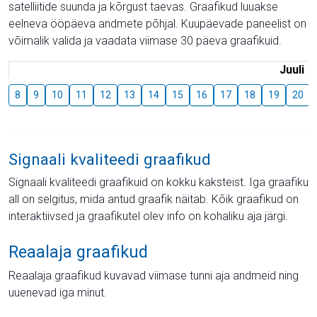
satelliitide suunda ja kõrgust taevas. Graafikud luuakse
eelneva ööpäeva andmete põhjal. Kuupäevade paneelist on
võimalik valida ja vaadata viimase 30 päeva graafikuid.
Juuli
8
9
10
11
12
13
14
15
16
17
18
19
20
Signaali kvaliteedi graafikud
Signaali kvaliteedi graafikuid on kokku kaksteist. Iga graafiku
all on selgitus, mida antud graafik näitab. Kõik graafikud on
interaktiivsed ja graafikutel olev info on kohaliku aja järgi.
Reaalaja graafikud
Reaalaja graafikud kuvavad viimase tunni aja andmeid ning
uuenevad iga minut.