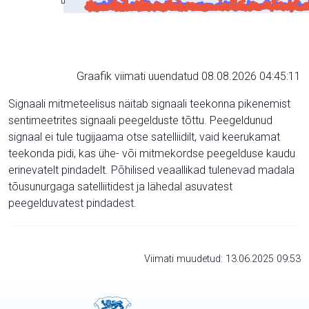
Graafik viimati uuendatud 08.08.2026 04:45:11
Signaali mitmeteelisus näitab signaali teekonna pikenemist
sentimeetrites signaali peegelduste tõttu. Peegeldunud
signaal ei tule tugijaama otse satelliidilt, vaid keerukamat
teekonda pidi, kas ühe- või mitmekordse peegelduse kaudu
erinevatelt pindadelt. Põhilised veaallikad tulenevad madala
tõusunurgaga satelliitidest ja lähedal asuvatest
peegelduvatest pindadest.
Viimati muudetud: 13.06.2025 09:53