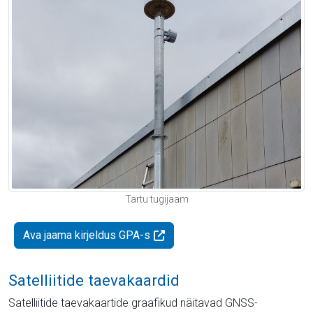
Tartu tugijaam
Ava jaama kirjeldus GPA-s
Satelliitide taevakaardid
Satelliitide taevakaartide graafikud näitavad GNSS-