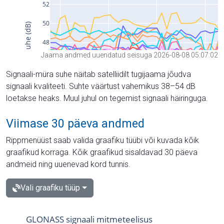
Jaama andmed uuendatud seisuga 2026-08-08 05:07:02
Signaali-müra suhe näitab satelliidilt tugijaama jõudva
signaali kvaliteeti. Suhte väärtust vahemikus 38–54 dB
loetakse heaks. Muul juhul on tegemist signaali häiringuga.
Viimase 30 päeva andmed
Rippmenüüst saab valida graafiku tüübi või kuvada kõik
graafikud korraga. Kõik graafikud sisaldavad 30 päeva
andmeid ning uuenevad kord tunnis.
Vali graafiku tüüp
GLONASS signaali mitmeteelisus