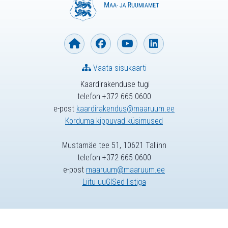
Vaata sisukaarti
Kaardirakenduse tugi
telefon +372 665 0600
e-post
kaardirakendus@maaruum.ee
Korduma kippuvad küsimused
Mustamäe tee 51, 10621 Tallinn
telefon +372 665 0600
e-post
maaruum@maaruum.ee
Liitu uuGISed listiga