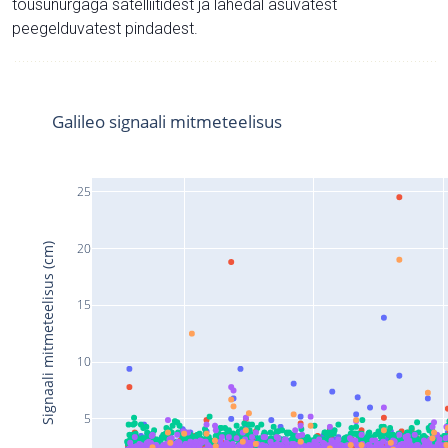
tõusunurgaga satelliitidest ja lähedal asuvatest
peegelduvatest pindadest.
Galileo signaali mitmeteelisus
25
20
Signaali mitmeteelisus (cm)
15
10
5