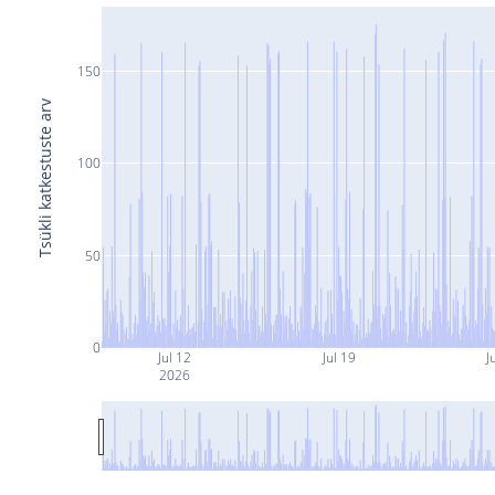
150
Tsükli katkestuste arv
100
50
0
Jul 12
Jul 19
J
2026