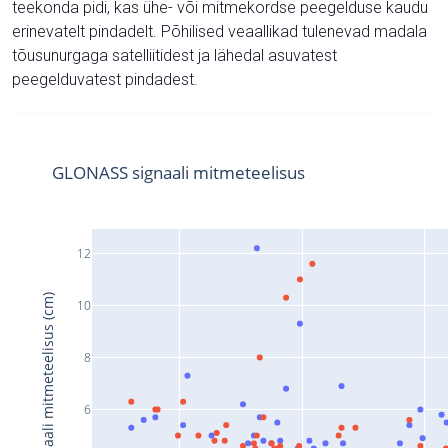
teekonda pidi, kas ühe- või mitmekordse peegelduse kaudu
erinevatelt pindadelt. Põhilised veaallikad tulenevad madala
tõusunurgaga satelliitidest ja lähedal asuvatest
peegelduvatest pindadest.
GLONASS signaali mitmeteelisus
12
Signaali mitmeteelisus (cm)
10
8
6