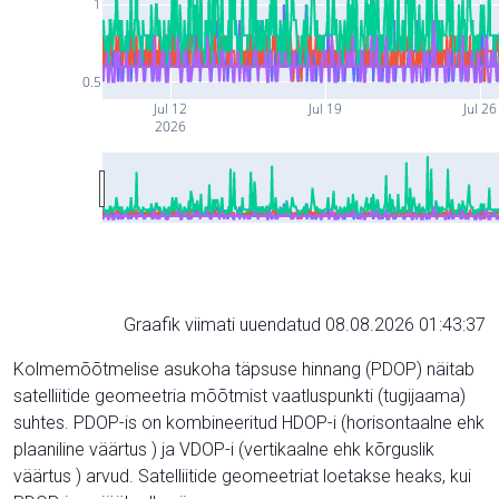
1
0.5
Jul 12
Jul 19
Jul 26
2026
Graafik viimati uuendatud 08.08.2026 01:43:37
Kolmemõõtmelise asukoha täpsuse hinnang (PDOP) näitab
satelliitide geomeetria mõõtmist vaatluspunkti (tugijaama)
suhtes. PDOP-is on kombineeritud HDOP-i (horisontaalne ehk
plaaniline väärtus ) ja VDOP-i (vertikaalne ehk kõrguslik
väärtus ) arvud. Satelliitide geomeetriat loetakse heaks, kui