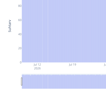
80
60
Suhtarv
40
20
0
Jul 12
Jul 19
J
2026