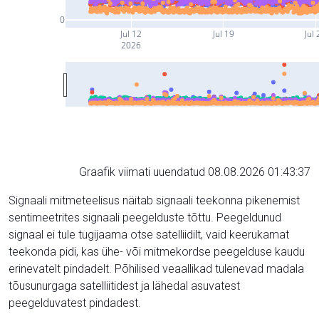
0
Jul 12
Jul 19
Jul 
2026
Graafik viimati uuendatud 08.08.2026 01:43:37
Signaali mitmeteelisus näitab signaali teekonna pikenemist
sentimeetrites signaali peegelduste tõttu. Peegeldunud
signaal ei tule tugijaama otse satelliidilt, vaid keerukamat
teekonda pidi, kas ühe- või mitmekordse peegelduse kaudu
erinevatelt pindadelt. Põhilised veaallikad tulenevad madala
tõusunurgaga satelliitidest ja lähedal asuvatest
peegelduvatest pindadest.