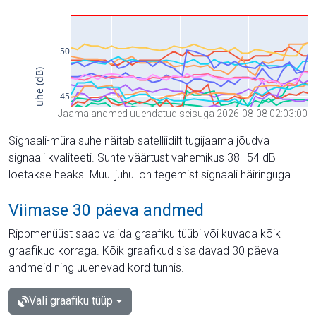
Jaama andmed uuendatud seisuga 2026-08-08 02:03:00
Signaali-müra suhe näitab satelliidilt tugijaama jõudva
signaali kvaliteeti. Suhte väärtust vahemikus 38–54 dB
loetakse heaks. Muul juhul on tegemist signaali häiringuga.
Viimase 30 päeva andmed
Rippmenüüst saab valida graafiku tüübi või kuvada kõik
graafikud korraga. Kõik graafikud sisaldavad 30 päeva
andmeid ning uuenevad kord tunnis.
Vali graafiku tüüp