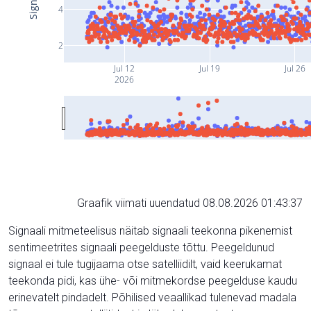
4
2
Jul 12
Jul 19
Jul 26
2026
Graafik viimati uuendatud 08.08.2026 01:43:37
Signaali mitmeteelisus näitab signaali teekonna pikenemist
sentimeetrites signaali peegelduste tõttu. Peegeldunud
signaal ei tule tugijaama otse satelliidilt, vaid keerukamat
teekonda pidi, kas ühe- või mitmekordse peegelduse kaudu
erinevatelt pindadelt. Põhilised veaallikad tulenevad madala