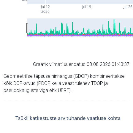
Jul 12
Jul 19
Jul 26
2026
Graafik viimati uuendatud 08.08.2026 01:43:37
Geomeetrilise täpsuse hinnangus (GDOP) kombineeritakse
kõik DOP-arvud (PDOP, kella veast tulenev TDOP ja
pseudokauguste viga ehk UERE).
Tsükli katkestuste arv tuhande vaatluse kohta