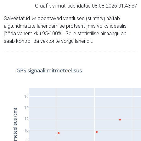
Graafik viimati uuendatud 08.08.2026 01:43:37
Salvestatud
vs
oodatavad vaatlused (suhtarv) näitab
algtundmatute lahendamise protsenti, mis võiks ideaalis
jääda vahemikku 95-100% . Selle statistilise hinnangu abil
saab kontrollida vektorite võrgu lahendit.
GPS signaali mitmeteelisus
16
14
Signaali mitmeteelisus (cm)
12
10