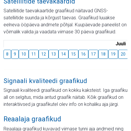
Satelliitide taevakaardid
Satelliitide taevakaartide graafikud näitavad GNSS-
satelliitide suunda ja kõrgust taevas. Graafikud luuakse
eelneva ööpäeva andmete põhjal. Kuupäevade paneelist on
võimalik valida ja vaadata viimase 30 päeva graafikuid.
Juuli
8
9
10
11
12
13
14
15
16
17
18
19
20
Signaali kvaliteedi graafikud
Signaali kvaliteedi graafikuid on kokku kaksteist. Iga graafiku
all on selgitus, mida antud graafik näitab. Kõik graafikud on
interaktiivsed ja graafikutel olev info on kohaliku aja järgi.
Reaalaja graafikud
Reaalaja graafikud kuvavad viimase tunni aja andmeid ning