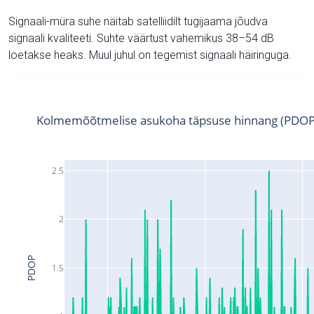
Signaali-müra suhe näitab satelliidilt tugijaama jõudva
signaali kvaliteeti. Suhte väärtust vahemikus 38–54 dB
loetakse heaks. Muul juhul on tegemist signaali häiringuga.
Kolmemõõtmelise asukoha täpsuse hinnang (PDOP
2.5
2
PDOP
1.5