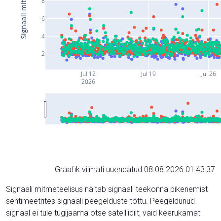
8
6
4
2
Jul 12
Jul 19
Jul 26
2026
Graafik viimati uuendatud 08.08.2026 01:43:37
Signaali mitmeteelisus näitab signaali teekonna pikenemist
sentimeetrites signaali peegelduste tõttu. Peegeldunud
signaal ei tule tugijaama otse satelliidilt, vaid keerukamat