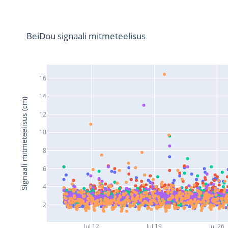
BeiDou signaali mitmeteelisus
16
14
Signaali mitmeteelisus (cm)
12
10
8
6
4
2
Jul 12
Jul 19
Jul 26