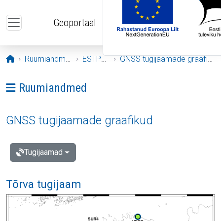
Liigu edasi põhisisu juurde
Geoportaal
Avaleht
Ruumiandmed
ESTPOS
GNSS tugijaamade graafikud
Ava menüü: Ruumiandmed
Ruumiandmed
GNSS tugijaamade graafikud
Tugijaamad
Tõrva tugijaam