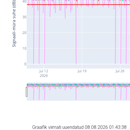
40
Signaali-müra suhe (dB)
30
20
10
0
Jul 12
Jul 19
Jul 26
2026
Graafik viimati uuendatud 08.08.2026 01:43:38