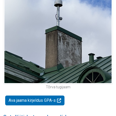
Tõrva tugijaam
Ava jaama kirjeldus GPA-s