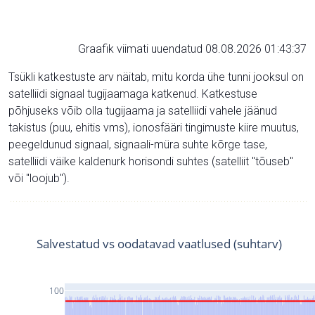
Graafik viimati uuendatud 08.08.2026 01:43:37
Tsükli katkestuste arv näitab, mitu korda ühe tunni jooksul on
satelliidi signaal tugijaamaga katkenud. Katkestuse
põhjuseks võib olla tugijaama ja satelliidi vahele jäänud
takistus (puu, ehitis vms), ionosfääri tingimuste kiire muutus,
peegeldunud signaal, signaali-müra suhte kõrge tase,
satelliidi väike kaldenurk horisondi suhtes (satelliit "tõuseb"
või "loojub").
Salvestatud vs oodatavad vaatlused (suhtarv)
100