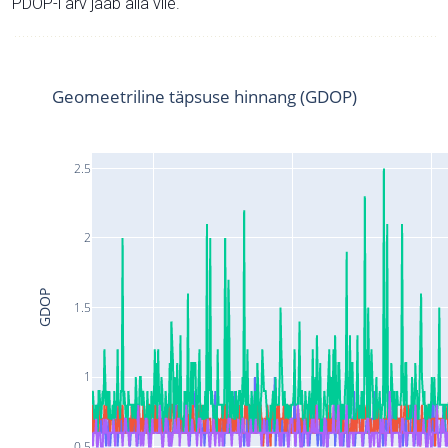
PDOP-i arv jääb alla viie.
Geomeetriline täpsuse hinnang (GDOP)
2.5
2
GDOP
1.5
1
0.5