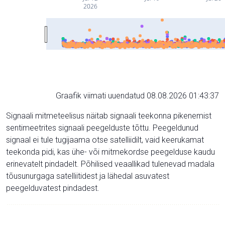
2026
Graafik viimati uuendatud 08.08.2026 01:43:37
Signaali mitmeteelisus näitab signaali teekonna pikenemist
sentimeetrites signaali peegelduste tõttu. Peegeldunud
signaal ei tule tugijaama otse satelliidilt, vaid keerukamat
teekonda pidi, kas ühe- või mitmekordse peegelduse kaudu
erinevatelt pindadelt. Põhilised veaallikad tulenevad madala
tõusunurgaga satelliitidest ja lähedal asuvatest
peegelduvatest pindadest.