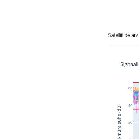
Satelliitide ar
Signaal
50
40
Signaali-müra suhe (dB)
30