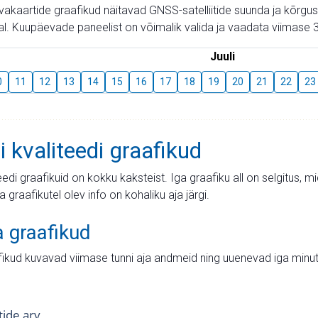
aevakaartide graafikud näitavad GNSS-satelliitide suunda ja kõr
l. Kuupäevade paneelist on võimalik valida ja vaadata viimase 3
Juuli
0
11
12
13
14
15
16
17
18
19
20
21
22
23
i kvaliteedi graafikud
teedi graafikuid on kokku kaksteist. Iga graafiku all on selgitus, 
ja graafikutel olev info on kohaliku aja järgi.
a graafikud
fikud kuvavad viimase tunni aja andmeid ning uuenevad iga minut