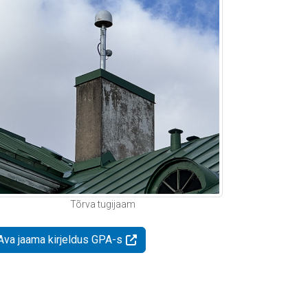
Tõrva tugijaam
Ava jaama kirjeldus GPA-s