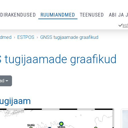
RDIRAKENDUSED
RUUMIANDMED
TEENUSED
ABI JA 
es
ndmed
ESTPOS
GNSS tugijaamade graafikud
tugijaamade graafikud
ad
tugijaam