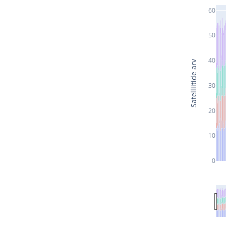
60
50
40
Satelliitide arv
30
20
10
0