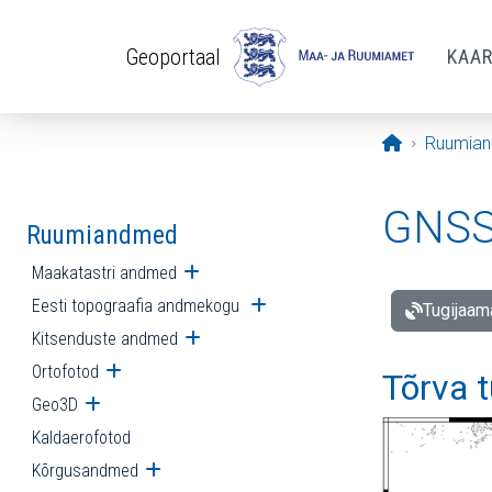
Liigu edasi põhisisu juurde
Geoportaal
KAA
Avaleht
Ruumia
GNSS 
Ruumiandmed
Maakatastri andmed
Ava alammenüü
Eesti topograafia andmekogu
Ava alammenüü
Tugijaam
Kitsenduste andmed
Ava alammenüü
Ortofotod
Ava alammenüü
Tõrva 
Geo3D
Ava alammenüü
Kaldaerofotod
Kõrgusandmed
Ava alammenüü