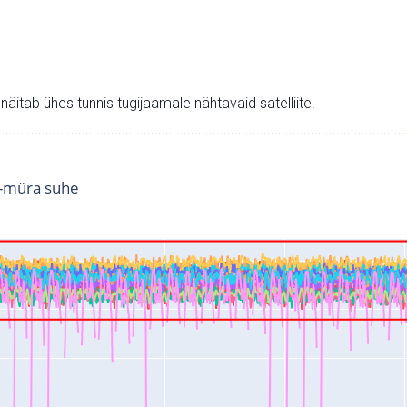
v näitab ühes tunnis tugijaamale nähtavaid satelliite.
i-müra suhe