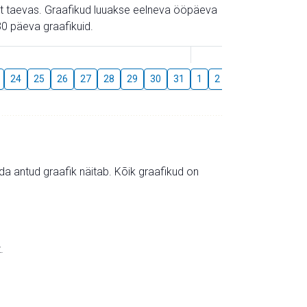
gust taevas. Graafikud luuakse eelneva ööpäeva
0 päeva graafikuid.
August
24
25
26
27
28
29
30
31
1
2
3
4
5
6
mida antud graafik näitab. Kõik graafikud on
.