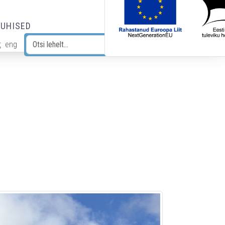
JUHISED
t
eng
Otsi