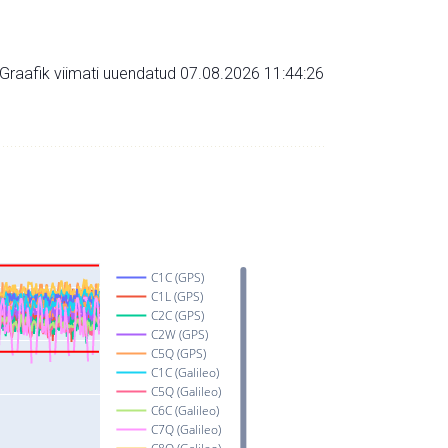
Graafik viimati uuendatud 07.08.2026 11:44:26
C1C (GPS)
C1L (GPS)
C2C (GPS)
C2W (GPS)
C5Q (GPS)
C1C (Galileo)
C5Q (Galileo)
C6C (Galileo)
C7Q (Galileo)