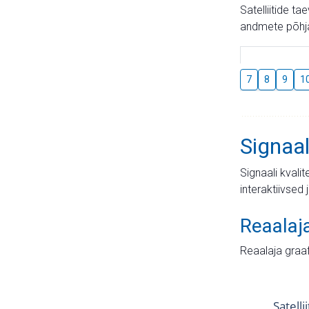
Satelliitide t
andmete põhja
7
8
9
1
Signaal
Signaali kvali
interaktiivsed 
Reaalaj
Reaalaja graa