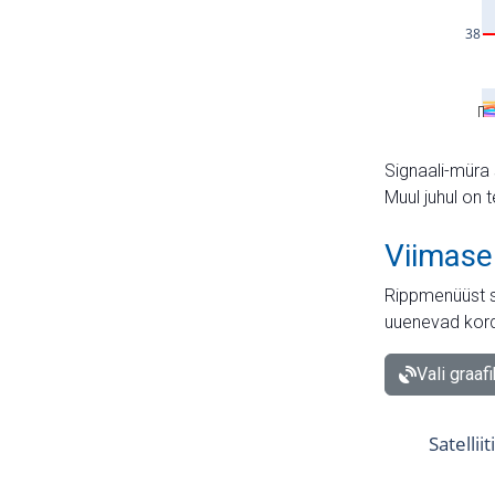
Signaali-müra 
Muul juhul on 
Viimase
Rippmenüüst s
uuenevad kord
Vali graaf
Satellii