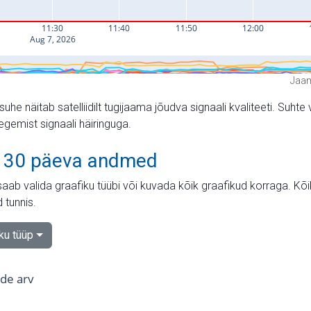
Jaam
suhe näitab satelliidilt tugijaama jõudva signaali kvaliteeti. Su
tegemist signaali häiringuga.
 30 päeva andmed
aab valida graafiku tüübi või kuvada kõik graafikud korraga. Kõ
 tunnis.
iku tüüp
tide arv