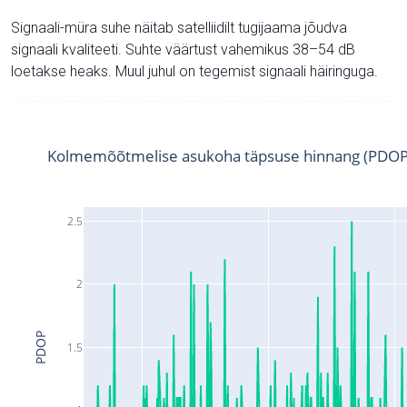
Signaali-müra suhe näitab satelliidilt tugijaama jõudva
signaali kvaliteeti. Suhte väärtust vahemikus 38–54 dB
loetakse heaks. Muul juhul on tegemist signaali häiringuga.
Kolmemõõtmelise asukoha täpsuse hinnang (PDOP
2.5
2
PDOP
1.5