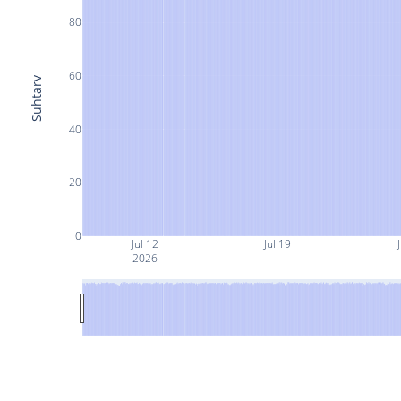
80
60
Suhtarv
40
20
0
Jul 12
Jul 19
J
2026