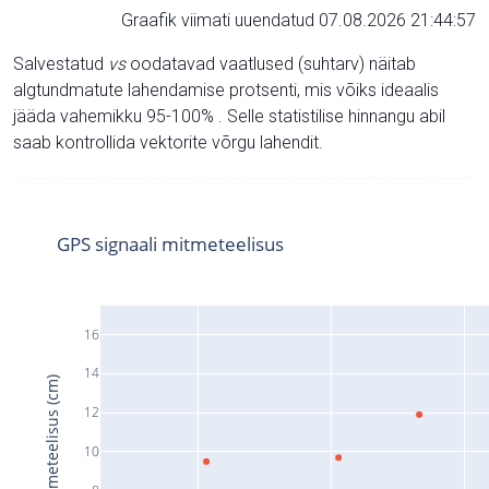
Graafik viimati uuendatud 07.08.2026 21:44:57
Salvestatud
vs
oodatavad vaatlused (suhtarv) näitab
algtundmatute lahendamise protsenti, mis võiks ideaalis
jääda vahemikku 95-100% . Selle statistilise hinnangu abil
saab kontrollida vektorite võrgu lahendit.
GPS signaali mitmeteelisus
16
14
Signaali mitmeteelisus (cm)
12
10