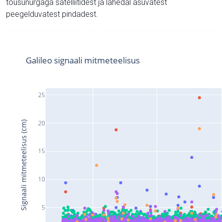
tõusunurgaga satelliitidest ja lähedal asuvatest
peegelduvatest pindadest.
Galileo signaali mitmeteelisus
25
20
Signaali mitmeteelisus (cm)
15
10
5