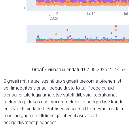
0
Jul 12
Jul 19
Jul
2026
Graafik viimati uuendatud 07.08.2026 21:44:57
Signaali mitmeteelisus näitab signaali teekonna pikenemist
sentimeetrites signaali peegelduste tõttu. Peegeldunud
signaal ei tule tugijaama otse satelliidilt, vaid keerukamat
teekonda pidi, kas ühe- või mitmekordse peegelduse kaudu
erinevatelt pindadelt. Põhilised veaallikad tulenevad madala
tõusunurgaga satelliitidest ja lähedal asuvatest
peegelduvatest pindadest.