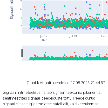
8
6
4
2
Jul 12
Jul 19
Jul 26
2026
Graafik viimati uuendatud 07.08.2026 21:44:57
Signaali mitmeteelisus näitab signaali teekonna pikenemist
sentimeetrites signaali peegelduste tõttu. Peegeldunud
signaal ei tule tugijaama otse satelliidilt, vaid keerukamat