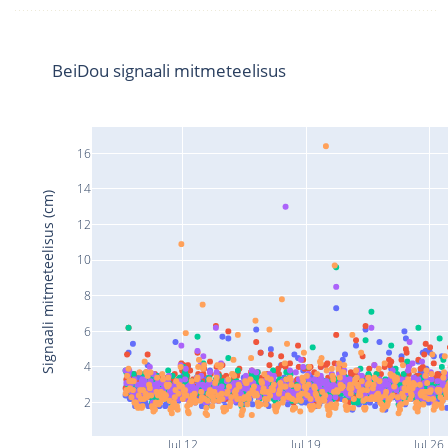
BeiDou signaali mitmeteelisus
16
14
Signaali mitmeteelisus (cm)
12
10
8
6
4
2
Jul 12
Jul 19
Jul 26