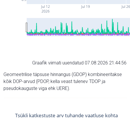
Jul 12
Jul 19
Jul 2
2026
Graafik viimati uuendatud 07.08.2026 21:44:56
Geomeetrilise täpsuse hinnangus (GDOP) kombineeritakse
kõik DOP-arvud (PDOP, kella veast tulenev TDOP ja
pseudokauguste viga ehk UERE).
Tsükli katkestuste arv tuhande vaatluse kohta