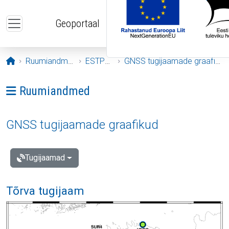
Liigu edasi põhisisu juurde
Geoportaal
Avaleht
Ruumiandmed
ESTPOS
GNSS tugijaamade graafikud
Ava menüü: Ruumiandmed
Ruumiandmed
GNSS tugijaamade graafikud
Tugijaamad
Tõrva tugijaam