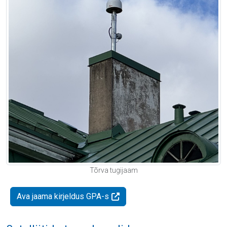
Tõrva tugijaam
Ava jaama kirjeldus GPA-s