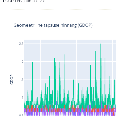
PDOP-i arv jääb alla viie.
Geomeetriline täpsuse hinnang (GDOP)
2.5
2
GDOP
1.5
1
0.5