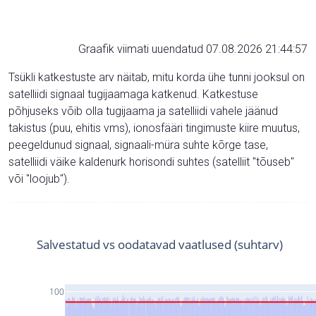
Graafik viimati uuendatud 07.08.2026 21:44:57
Tsükli katkestuste arv näitab, mitu korda ühe tunni jooksul on
satelliidi signaal tugijaamaga katkenud. Katkestuse
põhjuseks võib olla tugijaama ja satelliidi vahele jäänud
takistus (puu, ehitis vms), ionosfääri tingimuste kiire muutus,
peegeldunud signaal, signaali-müra suhte kõrge tase,
satelliidi väike kaldenurk horisondi suhtes (satelliit "tõuseb"
või "loojub").
Salvestatud vs oodatavad vaatlused (suhtarv)
100