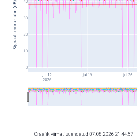
40
Signaali-müra suhe (dB)
30
20
10
0
Jul 12
Jul 19
Jul 26
2026
Graafik viimati uuendatud 07.08.2026 21:44:57