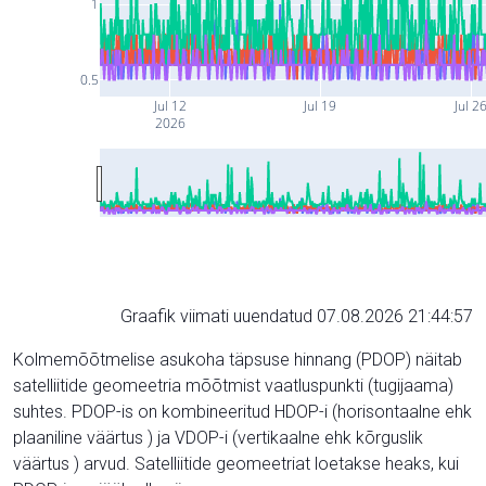
1
0.5
Jul 12
Jul 19
Jul 2
2026
Graafik viimati uuendatud 07.08.2026 21:44:57
Kolmemõõtmelise asukoha täpsuse hinnang (PDOP) näitab
satelliitide geomeetria mõõtmist vaatluspunkti (tugijaama)
suhtes. PDOP-is on kombineeritud HDOP-i (horisontaalne ehk
plaaniline väärtus ) ja VDOP-i (vertikaalne ehk kõrguslik
väärtus ) arvud. Satelliitide geomeetriat loetakse heaks, kui