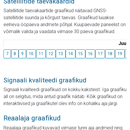
Satelliitide taevakaardid
Satelliitide taevakaartide graafikud näitavad GNSS-
satelliitide suunda ja kõrgust taevas. Graafikud luuakse
eelneva ööpäeva andmete põhjal. Kuupäevade paneelist on
võimalik valida ja vaadata viimase 30 päeva graafikuid.
Juuli
7
8
9
10
11
12
13
14
15
16
17
18
19
2
Signaali kvaliteedi graafikud
Signaali kvaliteedi graafikuid on kokku kaksteist. Iga graafiku
all on selgitus, mida antud graafik näitab. Kõik graafikud on
interaktiivsed ja graafikutel olev info on kohaliku aja järgi.
Reaalaja graafikud
Reaalaja graafikud kuvavad viimase tunni aja andmeid ning