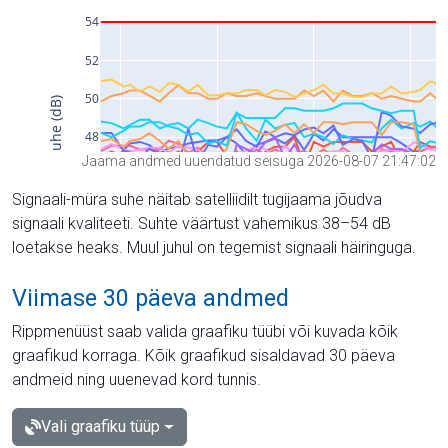
Jaama andmed uuendatud seisuga 2026-08-07 21:47:02
Signaali-müra suhe näitab satelliidilt tugijaama jõudva
signaali kvaliteeti. Suhte väärtust vahemikus 38–54 dB
loetakse heaks. Muul juhul on tegemist signaali häiringuga.
Viimase 30 päeva andmed
Rippmenüüst saab valida graafiku tüübi või kuvada kõik
graafikud korraga. Kõik graafikud sisaldavad 30 päeva
andmeid ning uuenevad kord tunnis.
Vali graafiku tüüp