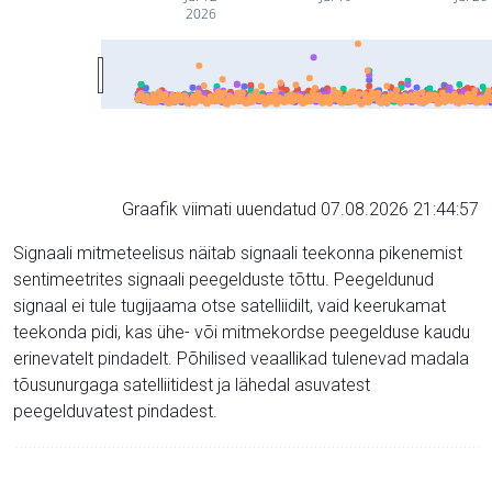
2026
Graafik viimati uuendatud 07.08.2026 21:44:57
Signaali mitmeteelisus näitab signaali teekonna pikenemist
sentimeetrites signaali peegelduste tõttu. Peegeldunud
signaal ei tule tugijaama otse satelliidilt, vaid keerukamat
teekonda pidi, kas ühe- või mitmekordse peegelduse kaudu
erinevatelt pindadelt. Põhilised veaallikad tulenevad madala
tõusunurgaga satelliitidest ja lähedal asuvatest
peegelduvatest pindadest.