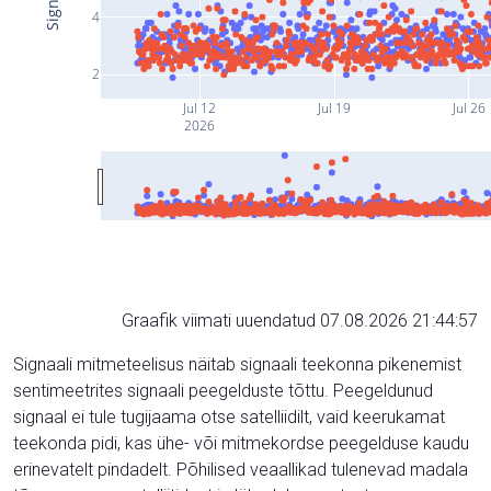
4
2
Jul 12
Jul 19
Jul 26
2026
Graafik viimati uuendatud 07.08.2026 21:44:57
Signaali mitmeteelisus näitab signaali teekonna pikenemist
sentimeetrites signaali peegelduste tõttu. Peegeldunud
signaal ei tule tugijaama otse satelliidilt, vaid keerukamat
teekonda pidi, kas ühe- või mitmekordse peegelduse kaudu
erinevatelt pindadelt. Põhilised veaallikad tulenevad madala