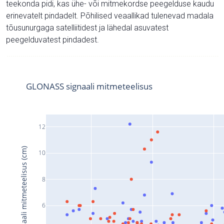
teekonda pidi, kas ühe- või mitmekordse peegelduse kaudu
erinevatelt pindadelt. Põhilised veaallikad tulenevad madala
tõusunurgaga satelliitidest ja lähedal asuvatest
peegelduvatest pindadest.
GLONASS signaali mitmeteelisus
12
Signaali mitmeteelisus (cm)
10
8
6