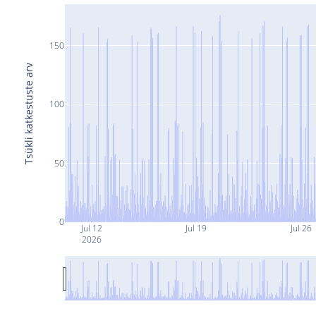
150
Tsükli katkestuste arv
100
50
0
Jul 12
Jul 19
Jul 26
2026