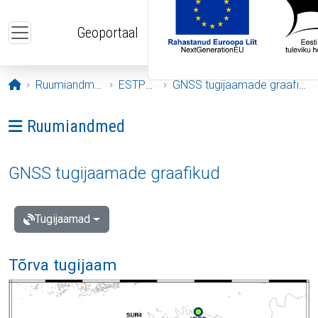
Liigu edasi põhisisu juurde
Geoportaal
Avaleht
Ruumiandmed
ESTPOS
GNSS tugijaamade graafikud
Ava menüü: Ruumiandmed
Ruumiandmed
GNSS tugijaamade graafikud
Tugijaamad
Tõrva tugijaam