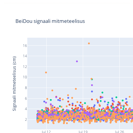
BeiDou signaali mitmeteelisus
16
14
Signaali mitmeteelisus (cm)
12
10
8
6
4
2
Jul 12
Jul 19
Jul 26