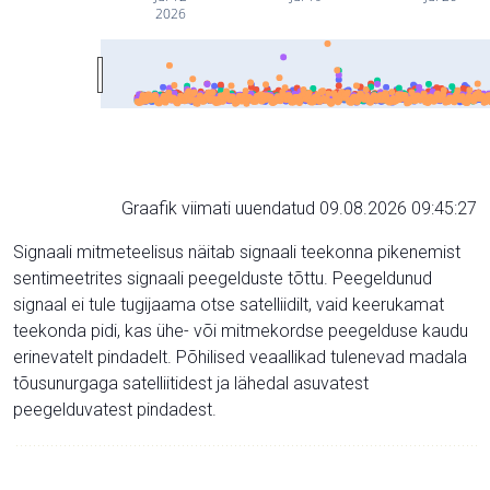
2026
Graafik viimati uuendatud 09.08.2026 09:45:27
Signaali mitmeteelisus näitab signaali teekonna pikenemist
sentimeetrites signaali peegelduste tõttu. Peegeldunud
signaal ei tule tugijaama otse satelliidilt, vaid keerukamat
teekonda pidi, kas ühe- või mitmekordse peegelduse kaudu
erinevatelt pindadelt. Põhilised veaallikad tulenevad madala
tõusunurgaga satelliitidest ja lähedal asuvatest
peegelduvatest pindadest.