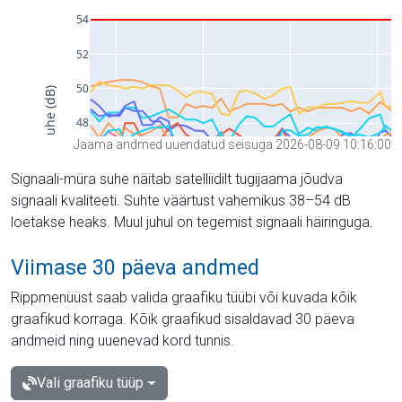
Jaama andmed uuendatud seisuga 2026-08-09 10:16:00
Signaali-müra suhe näitab satelliidilt tugijaama jõudva
signaali kvaliteeti. Suhte väärtust vahemikus 38–54 dB
loetakse heaks. Muul juhul on tegemist signaali häiringuga.
Viimase 30 päeva andmed
Rippmenüüst saab valida graafiku tüübi või kuvada kõik
graafikud korraga. Kõik graafikud sisaldavad 30 päeva
andmeid ning uuenevad kord tunnis.
Vali graafiku tüüp