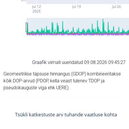
Jul 12
Jul 19
Jul 26
2026
Graafik viimati uuendatud 09.08.2026 09:45:27
Geomeetrilise täpsuse hinnangus (GDOP) kombineeritakse
kõik DOP-arvud (PDOP, kella veast tulenev TDOP ja
pseudokauguste viga ehk UERE).
Tsükli katkestuste arv tuhande vaatluse kohta