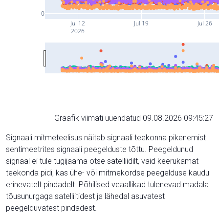
0
Jul 12
Jul 19
Jul 26
2026
Graafik viimati uuendatud 09.08.2026 09:45:27
Signaali mitmeteelisus näitab signaali teekonna pikenemist
sentimeetrites signaali peegelduste tõttu. Peegeldunud
signaal ei tule tugijaama otse satelliidilt, vaid keerukamat
teekonda pidi, kas ühe- või mitmekordse peegelduse kaudu
erinevatelt pindadelt. Põhilised veaallikad tulenevad madala
tõusunurgaga satelliitidest ja lähedal asuvatest
peegelduvatest pindadest.