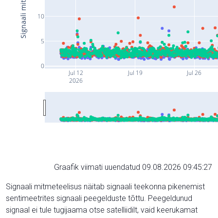
10
5
0
Jul 12
Jul 19
Jul 26
2026
Graafik viimati uuendatud 09.08.2026 09:45:27
Signaali mitmeteelisus näitab signaali teekonna pikenemist
sentimeetrites signaali peegelduste tõttu. Peegeldunud
signaal ei tule tugijaama otse satelliidilt, vaid keerukamat