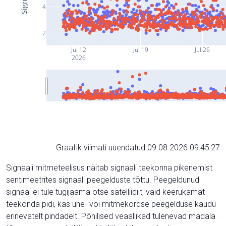
4
2
Jul 12
Jul 19
Jul 26
2026
Graafik viimati uuendatud 09.08.2026 09:45:27
Signaali mitmeteelisus näitab signaali teekonna pikenemist
sentimeetrites signaali peegelduste tõttu. Peegeldunud
signaal ei tule tugijaama otse satelliidilt, vaid keerukamat
teekonda pidi, kas ühe- või mitmekordse peegelduse kaudu
erinevatelt pindadelt. Põhilised veaallikad tulenevad madala