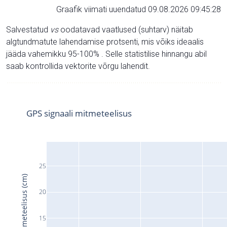
Graafik viimati uuendatud 09.08.2026 09:45:28
Salvestatud
vs
oodatavad vaatlused (suhtarv) näitab
algtundmatute lahendamise protsenti, mis võiks ideaalis
jääda vahemikku 95-100% . Selle statistilise hinnangu abil
saab kontrollida vektorite võrgu lahendit.
GPS signaali mitmeteelisus
25
Signaali mitmeteelisus (cm)
20
15