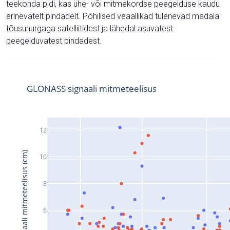
teekonda pidi, kas ühe- või mitmekordse peegelduse kaudu
erinevatelt pindadelt. Põhilised veaallikad tulenevad madala
tõusunurgaga satelliitidest ja lähedal asuvatest
peegelduvatest pindadest.
GLONASS signaali mitmeteelisus
12
Signaali mitmeteelisus (cm)
10
8
6