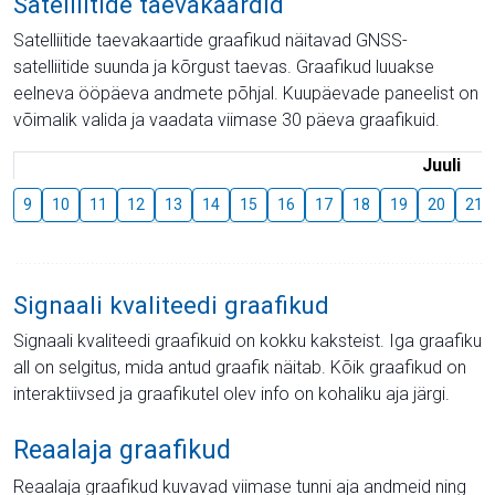
Satelliitide taevakaardid
Satelliitide taevakaartide graafikud näitavad GNSS-
satelliitide suunda ja kõrgust taevas. Graafikud luuakse
eelneva ööpäeva andmete põhjal. Kuupäevade paneelist on
võimalik valida ja vaadata viimase 30 päeva graafikuid.
Juuli
9
10
11
12
13
14
15
16
17
18
19
20
21
Signaali kvaliteedi graafikud
Signaali kvaliteedi graafikuid on kokku kaksteist. Iga graafiku
all on selgitus, mida antud graafik näitab. Kõik graafikud on
interaktiivsed ja graafikutel olev info on kohaliku aja järgi.
Reaalaja graafikud
Reaalaja graafikud kuvavad viimase tunni aja andmeid ning