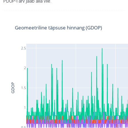
PDOP-i arv jääb alla viie.
Geomeetriline täpsuse hinnang (GDOP)
2.5
2
GDOP
1.5
1
0.5