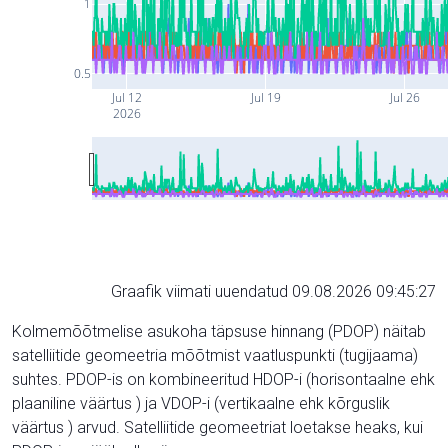
1
0.5
Jul 12
Jul 19
Jul 26
2026
Graafik viimati uuendatud 09.08.2026 09:45:27
Kolmemõõtmelise asukoha täpsuse hinnang (PDOP) näitab
satelliitide geomeetria mõõtmist vaatluspunkti (tugijaama)
suhtes. PDOP-is on kombineeritud HDOP-i (horisontaalne ehk
plaaniline väärtus ) ja VDOP-i (vertikaalne ehk kõrguslik
väärtus ) arvud. Satelliitide geomeetriat loetakse heaks, kui