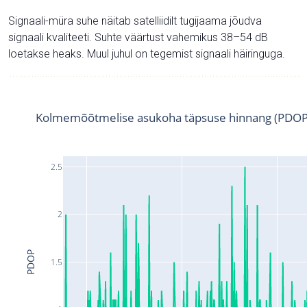
Signaali-müra suhe näitab satelliidilt tugijaama jõudva
signaali kvaliteeti. Suhte väärtust vahemikus 38–54 dB
loetakse heaks. Muul juhul on tegemist signaali häiringuga.
Kolmemõõtmelise asukoha täpsuse hinnang (PDOP
2.5
2
PDOP
1.5