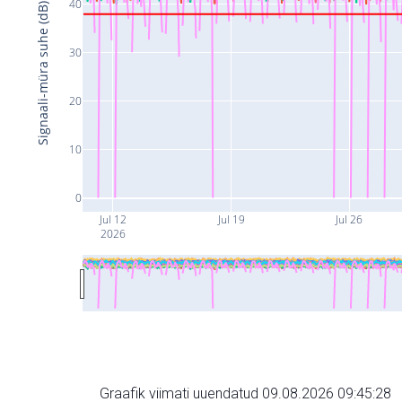
40
Signaali-müra suhe (dB)
30
20
10
0
Jul 12
Jul 19
Jul 26
2026
Graafik viimati uuendatud 09.08.2026 09:45:28