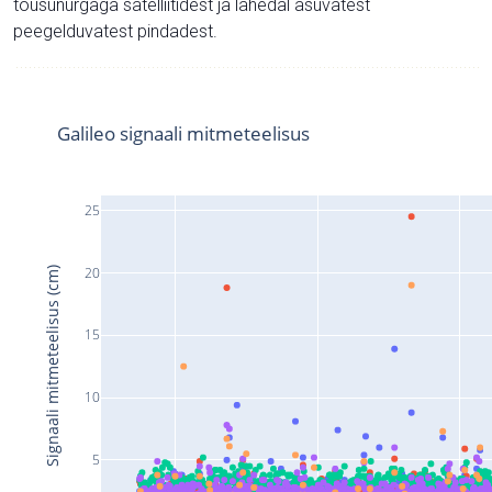
tõusunurgaga satelliitidest ja lähedal asuvatest
peegelduvatest pindadest.
Galileo signaali mitmeteelisus
25
20
Signaali mitmeteelisus (cm)
15
10
5