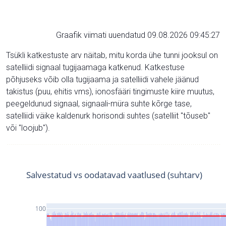
Graafik viimati uuendatud 09.08.2026 09:45:27
Tsükli katkestuste arv näitab, mitu korda ühe tunni jooksul on
satelliidi signaal tugijaamaga katkenud. Katkestuse
põhjuseks võib olla tugijaama ja satelliidi vahele jäänud
takistus (puu, ehitis vms), ionosfääri tingimuste kiire muutus,
peegeldunud signaal, signaali-müra suhte kõrge tase,
satelliidi väike kaldenurk horisondi suhtes (satelliit "tõuseb"
või "loojub").
Salvestatud vs oodatavad vaatlused (suhtarv)
100