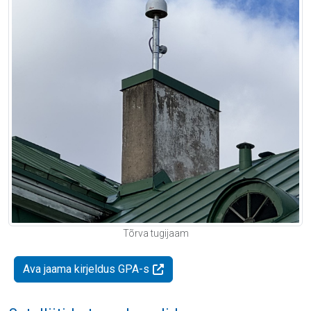
Tõrva tugijaam
Ava jaama kirjeldus GPA-s