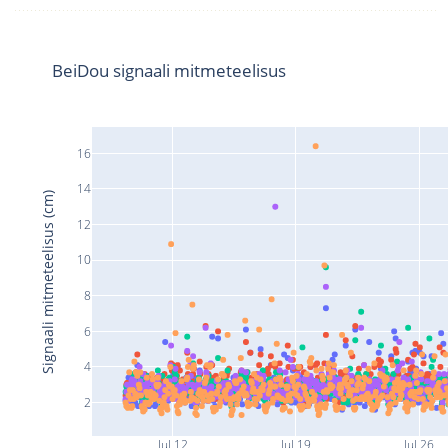
BeiDou signaali mitmeteelisus
16
14
Signaali mitmeteelisus (cm)
12
10
8
6
4
2
Jul 12
Jul 19
Jul 26