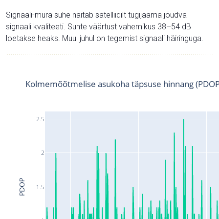
Signaali-müra suhe näitab satelliidilt tugijaama jõudva
signaali kvaliteeti. Suhte väärtust vahemikus 38–54 dB
loetakse heaks. Muul juhul on tegemist signaali häiringuga.
Kolmemõõtmelise asukoha täpsuse hinnang (PDOP
2.5
2
PDOP
1.5