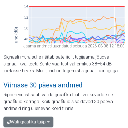
Jaama andmed uuendatud seisuga 2026-08-08 12:18:00
Signaali-müra suhe näitab satelliidilt tugijaama jõudva
signaali kvaliteeti. Suhte väärtust vahemikus 38–54 dB
loetakse heaks. Muul juhul on tegemist signaali häiringuga.
Viimase 30 päeva andmed
Rippmenüüst saab valida graafiku tüübi või kuvada kõik
graafikud korraga. Kõik graafikud sisaldavad 30 päeva
andmeid ning uuenevad kord tunnis.
Vali graafiku tüüp