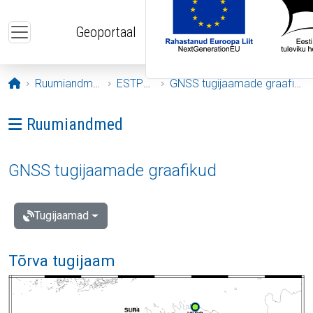
Liigu edasi põhisisu juurde
Geoportaal
Avaleht
Ruumiandmed
ESTPOS
GNSS tugijaamade graafikud
Ava menüü: Ruumiandmed
Ruumiandmed
GNSS tugijaamade graafikud
Tugijaamad
Tõrva tugijaam