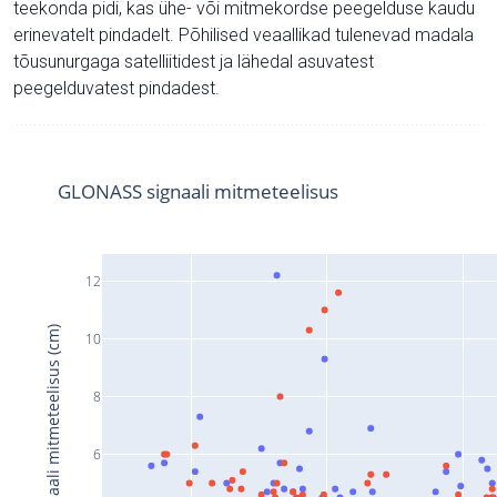
teekonda pidi, kas ühe- või mitmekordse peegelduse kaudu
erinevatelt pindadelt. Põhilised veaallikad tulenevad madala
tõusunurgaga satelliitidest ja lähedal asuvatest
peegelduvatest pindadest.
GLONASS signaali mitmeteelisus
12
Signaali mitmeteelisus (cm)
10
8
6