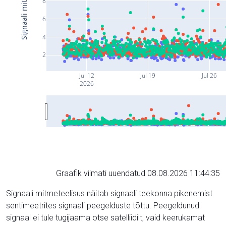
8
6
4
2
Jul 12
Jul 19
Jul 26
2026
Graafik viimati uuendatud 08.08.2026 11:44:35
Signaali mitmeteelisus näitab signaali teekonna pikenemist
sentimeetrites signaali peegelduste tõttu. Peegeldunud
signaal ei tule tugijaama otse satelliidilt, vaid keerukamat