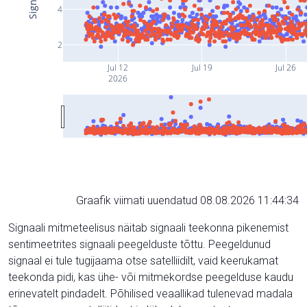
4
2
Jul 12
Jul 19
Jul 26
2026
Graafik viimati uuendatud 08.08.2026 11:44:34
Signaali mitmeteelisus näitab signaali teekonna pikenemist
sentimeetrites signaali peegelduste tõttu. Peegeldunud
signaal ei tule tugijaama otse satelliidilt, vaid keerukamat
teekonda pidi, kas ühe- või mitmekordse peegelduse kaudu
erinevatelt pindadelt. Põhilised veaallikad tulenevad madala