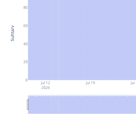
80
60
Suhtarv
40
20
0
Jul 12
Jul 19
Jul
2026