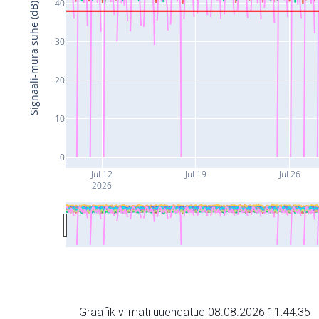
40
Signaali-müra suhe (dB)
30
20
10
0
Jul 12
Jul 19
Jul 26
2026
Graafik viimati uuendatud 08.08.2026 11:44:35