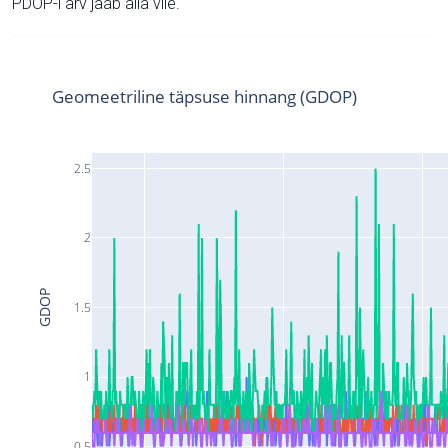
PDOP-i arv jääb alla viie.
Geomeetriline täpsuse hinnang (GDOP)
2.5
2
GDOP
1.5
1
0.5