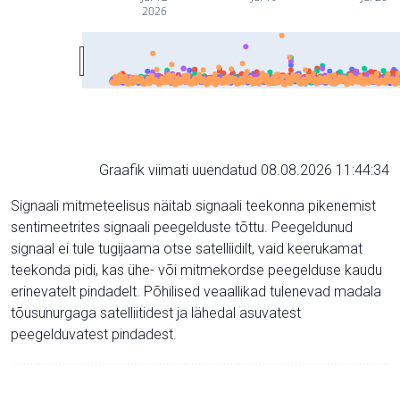
2026
Graafik viimati uuendatud 08.08.2026 11:44:34
Signaali mitmeteelisus näitab signaali teekonna pikenemist
sentimeetrites signaali peegelduste tõttu. Peegeldunud
signaal ei tule tugijaama otse satelliidilt, vaid keerukamat
teekonda pidi, kas ühe- või mitmekordse peegelduse kaudu
erinevatelt pindadelt. Põhilised veaallikad tulenevad madala
tõusunurgaga satelliitidest ja lähedal asuvatest
peegelduvatest pindadest.