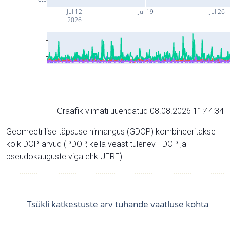
Jul 12
Jul 19
Jul 26
2026
Graafik viimati uuendatud 08.08.2026 11:44:34
Geomeetrilise täpsuse hinnangus (GDOP) kombineeritakse
kõik DOP-arvud (PDOP, kella veast tulenev TDOP ja
pseudokauguste viga ehk UERE).
Tsükli katkestuste arv tuhande vaatluse kohta