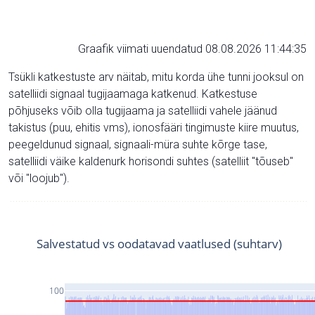
Graafik viimati uuendatud 08.08.2026 11:44:35
Tsükli katkestuste arv näitab, mitu korda ühe tunni jooksul on
satelliidi signaal tugijaamaga katkenud. Katkestuse
põhjuseks võib olla tugijaama ja satelliidi vahele jäänud
takistus (puu, ehitis vms), ionosfääri tingimuste kiire muutus,
peegeldunud signaal, signaali-müra suhte kõrge tase,
satelliidi väike kaldenurk horisondi suhtes (satelliit "tõuseb"
või "loojub").
Salvestatud vs oodatavad vaatlused (suhtarv)
100