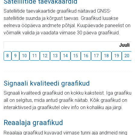
Satelliitide taevakaardid
Satelliitide taevakaartide graafikud näitavad GNSS-
satelliitide suunda ja kõrgust taevas. Graafikud luuakse
eelneva ööpäeva andmete põhjal. Kuupäevade paneelist on
võimalik valida ja vaadata viimase 30 päeva graafikuid.
Juuli
8
9
10
11
12
13
14
15
16
17
18
19
20
Signaali kvaliteedi graafikud
Signaali kvaliteedi graafikuid on kokku kaksteist. Iga graafiku
all on selgitus, mida antud graafik näitab. Kõik graafikud on
interaktiivsed ja graafikutel olev info on kohaliku aja järgi.
Reaalaja graafikud
Reaalaja graafikud kuvavad viimase tunni aja andmeid ning