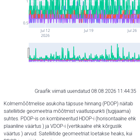
1
0.5
Jul 12
Jul 19
Jul 26
2026
Graafik viimati uuendatud 08.08.2026 11:44:35
Kolmemõõtmelise asukoha täpsuse hinnang (PDOP) näitab
satelliitide geomeetria mõõtmist vaatluspunkti (tugijaama)
suhtes. PDOP-is on kombineeritud HDOP-i (horisontaalne ehk
plaaniline väärtus ) ja VDOP-i (vertikaalne ehk kõrguslik
väärtus ) arvud. Satelliitide geomeetriat loetakse heaks, kui