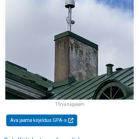
Tõrva tugijaam
Ava jaama kirjeldus GPA-s