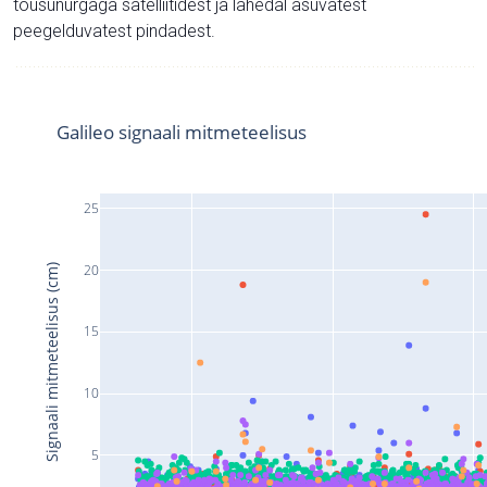
tõusunurgaga satelliitidest ja lähedal asuvatest
peegelduvatest pindadest.
Galileo signaali mitmeteelisus
25
20
Signaali mitmeteelisus (cm)
15
10
5