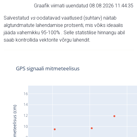
Graafik viimati uuendatud 08.08.2026 11:44:35
Salvestatud
vs
oodatavad vaatlused (suhtarv) näitab
algtundmatute lahendamise protsenti, mis võiks ideaalis
jääda vahemikku 95-100% . Selle statistilise hinnangu abil
saab kontrollida vektorite võrgu lahendit.
GPS signaali mitmeteelisus
16
14
Signaali mitmeteelisus (cm)
12
10