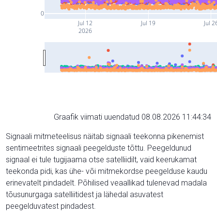
0
Jul 12
Jul 19
Jul 2
2026
Graafik viimati uuendatud 08.08.2026 11:44:34
Signaali mitmeteelisus näitab signaali teekonna pikenemist
sentimeetrites signaali peegelduste tõttu. Peegeldunud
signaal ei tule tugijaama otse satelliidilt, vaid keerukamat
teekonda pidi, kas ühe- või mitmekordse peegelduse kaudu
erinevatelt pindadelt. Põhilised veaallikad tulenevad madala
tõusunurgaga satelliitidest ja lähedal asuvatest
peegelduvatest pindadest.