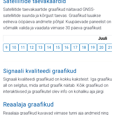
Satelliitide taevakaardid
Satelliitide taevakaartide graafikud näitavad GNSS-
satelliitide suunda ja kõrgust taevas. Graafikud luuakse
eelneva ööpäeva andmete põhjal. Kuupäevade paneelist on
võimalik valida ja vaadata viimase 30 päeva graafikuid.
Juuli
9
10
11
12
13
14
15
16
17
18
19
20
21
Signaali kvaliteedi graafikud
Signaali kvaliteedi graafikuid on kokku kaksteist. Iga graafiku
all on selgitus, mida antud graafik näitab. Kõik graafikud on
interaktiivsed ja graafikutel olev info on kohaliku aja järgi.
Reaalaja graafikud
Reaalaja graafikud kuvavad viimase tunni aja andmeid ning