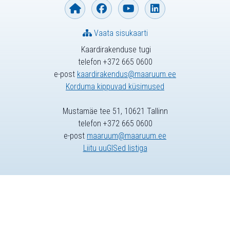
Vaata sisukaarti
Kaardirakenduse tugi
telefon +372 665 0600
e-post
kaardirakendus@maaruum.ee
Korduma kippuvad küsimused
Mustamäe tee 51, 10621 Tallinn
telefon +372 665 0600
e-post
maaruum@maaruum.ee
Liitu uuGISed listiga