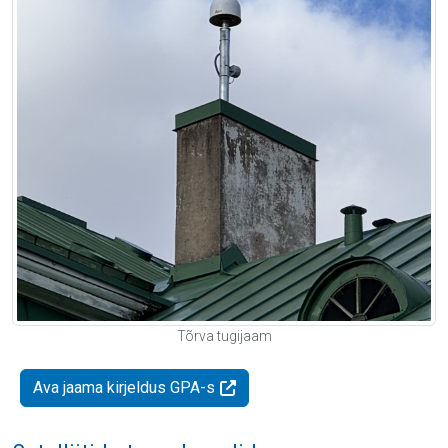
Tõrva tugijaam
Ava jaama kirjeldus GPA-s