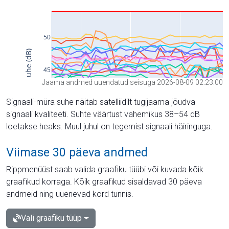
Jaama andmed uuendatud seisuga 2026-08-09 02:23:00
Signaali-müra suhe näitab satelliidilt tugijaama jõudva
signaali kvaliteeti. Suhte väärtust vahemikus 38–54 dB
loetakse heaks. Muul juhul on tegemist signaali häiringuga.
Viimase 30 päeva andmed
Rippmenüüst saab valida graafiku tüübi või kuvada kõik
graafikud korraga. Kõik graafikud sisaldavad 30 päeva
andmeid ning uuenevad kord tunnis.
Vali graafiku tüüp