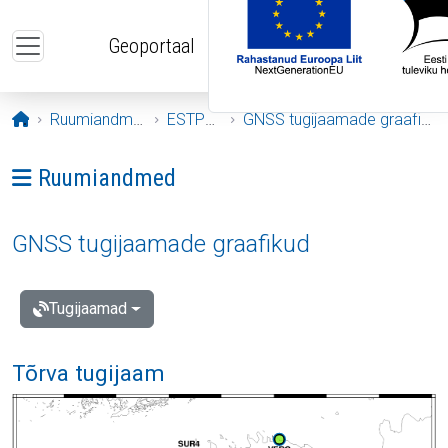
Liigu edasi põhisisu juurde
Geoportaal
Avaleht
Ruumiandmed
ESTPOS
GNSS tugijaamade graafikud
Ava menüü: Ruumiandmed
Ruumiandmed
GNSS tugijaamade graafikud
Tugijaamad
Tõrva tugijaam