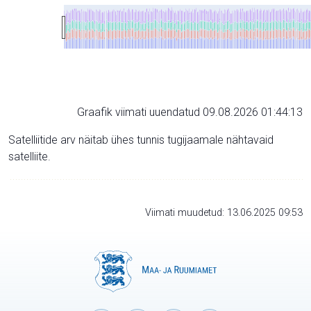
Graafik viimati uuendatud 09.08.2026 01:44:13
Satelliitide arv näitab ühes tunnis tugijaamale nähtavaid
satelliite.
Viimati muudetud: 13.06.2025 09:53